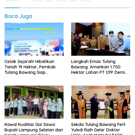
Baca Juga
Cetak Sejarah! Hibahkan
Langkah Emas Tulang
Tanah 19 Hektar, Pemkab
Bawang: Amankan 1.700
Tulang Bawang Siap
Hektar Lahan PT CPP Demi
Hadirkan Sekolah Nasional
Kembangkan Kawasan
Terintegrasi Pertama di
Ekonomi Biru
Lampung
Kawal Kualitas Gizi Siswa:
Sekda Tulang Bawang Ferli
Bupati Lampung Selatan dan
Yuledi Raih Gelar Doktor