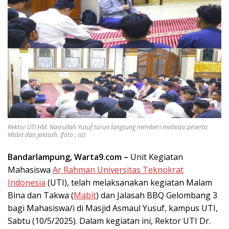
Rektor UTI HM. Nasrullah Yusuf turun langsung memberi motivasi peserta
Mabit dan Jalasah. (foto ; ist)
Bandarlampung, Warta9.com –
Unit Kegiatan
Mahasiswa
Ar Rahman Universitas Teknokrat
Indonesia
(UTI), telah melaksanakan kegiatan Malam
Bina dan Takwa (
Mabit
) dan Jalasah BBQ Gelombang 3
bagi Mahasiswa/i di Masjid Asmaul Yusuf, kampus UTI,
Sabtu (10/5/2025). Dalam kegiatan ini, Rektor UTI Dr.