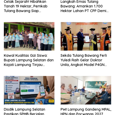
Cetak Sejarah! Hibahkan
Langkah Emas Tulang
Tanah 19 Hektar, Pemkab
Bawang: Amankan 1.700
Tulang Bawang Siap
Hektar Lahan PT CPP Demi
Hadirkan Sekolah Nasional
Kembangkan Kawasan
Terintegrasi Pertama di
Ekonomi Biru
Lampung
Kawal Kualitas Gizi Siswa:
Sekda Tulang Bawang Ferli
Bupati Lampung Selatan dan
Yuledi Raih Gelar Doktor
Kajati Lampung Tinjau
Unila, Angkat Model P4GN
Langsung Program Makan
Berbasis Kearifan Lokal
Bergizi Gratis di Natar
Disdik Lampung Selatan
PWI Lampung Gandeng MPAL,
Pastikan SPMB Berjalan
HPN dan Porwanas 2027