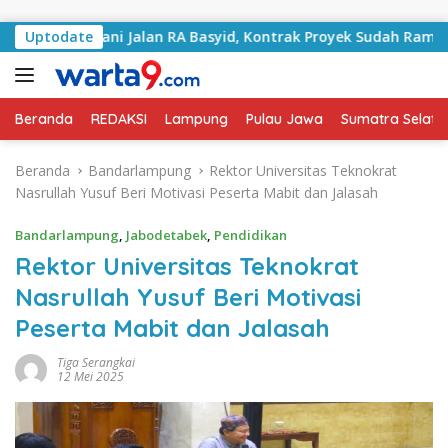
Langsung ke konten
 Tangani Jalan RA Basyid, Kontrak Proyek Sudah Rampung
Uptodate
Beranda
REDAKSI
Lampung
Pulau Jawa
Sumatra Selata
Beranda
Bandarlampung
Rektor Universitas Teknokrat
Nasrullah Yusuf Beri Motivasi Peserta Mabit dan Jalasah
Bandarlampung
,
Jabodetabek
,
Pendidikan
Rektor Universitas Teknokrat
Nasrullah Yusuf Beri Motivasi
Peserta Mabit dan Jalasah
Tiga Serangkai
12 Mei 2025