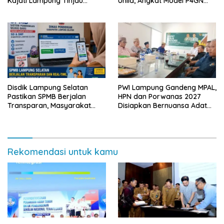
Kajati Lampung Tinjau
Unila, Angkat Model P4GN
Langsung Program Makan
Berbasis Kearifan Lokal
Bergizi Gratis di Natar
Disdik Lampung Selatan
PWI Lampung Gandeng MPAL,
Pastikan SPMB Berjalan
HPN dan Porwanas 2027
Transparan, Masyarakat
Disiapkan Bernuansa Adat
Diminta Waspadai Calo
Sai Bumi Ruwa Jurai
Rekomendasi untuk kamu