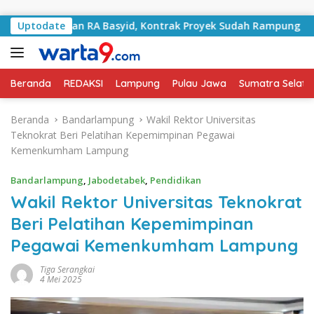
Langsung ke konten
i Jalan RA Basyid, Kontrak Proyek Sudah Rampung
Uptodate
Bul
Beranda
REDAKSI
Lampung
Pulau Jawa
Sumatra Selata
Beranda
Bandarlampung
Wakil Rektor Universitas
Teknokrat Beri Pelatihan Kepemimpinan Pegawai
Kemenkumham Lampung
Bandarlampung
,
Jabodetabek
,
Pendidikan
Wakil Rektor Universitas Teknokrat
Beri Pelatihan Kepemimpinan
Pegawai Kemenkumham Lampung
Tiga Serangkai
4 Mei 2025