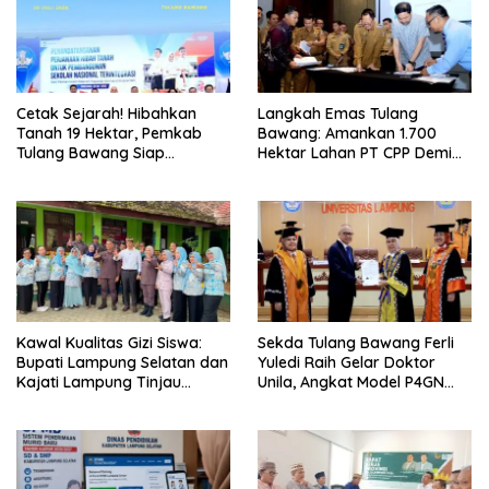
Cetak Sejarah! Hibahkan
Langkah Emas Tulang
Tanah 19 Hektar, Pemkab
Bawang: Amankan 1.700
Tulang Bawang Siap
Hektar Lahan PT CPP Demi
Hadirkan Sekolah Nasional
Kembangkan Kawasan
Terintegrasi Pertama di
Ekonomi Biru
Lampung
Kawal Kualitas Gizi Siswa:
Sekda Tulang Bawang Ferli
Bupati Lampung Selatan dan
Yuledi Raih Gelar Doktor
Kajati Lampung Tinjau
Unila, Angkat Model P4GN
Langsung Program Makan
Berbasis Kearifan Lokal
Bergizi Gratis di Natar