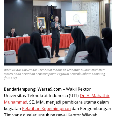
Wakil Rektor Universitas Teknokrat Indonesia Mahathir Muhammad meri
materi pada pelatihan Kepemimpinan Pegawai Kemenkumham Lampung.
(foto : ist)
Bandarlampung, Warta9.com
– Wakil Rektor
Universitas Teknokrat Indonesia (UTI)
Dr. H. Mahathir
Muhammad
, SE, MM, menjadi pembicara utama dalam
kegiatan
Pelatihan Kepemimpinan
dan Pengembangan
Tim yang digelar untuk pegawai Kantor Wilayah