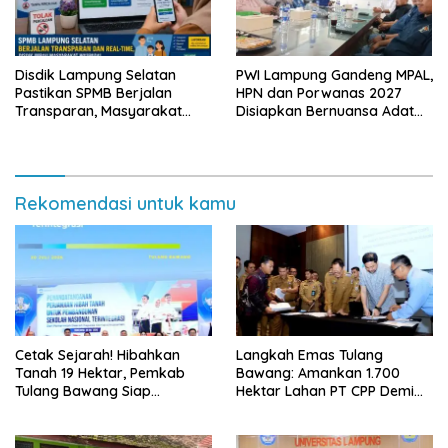
Disdik Lampung Selatan
PWI Lampung Gandeng MPAL,
Pastikan SPMB Berjalan
HPN dan Porwanas 2027
Transparan, Masyarakat
Disiapkan Bernuansa Adat
Diminta Waspadai Calo
Sai Bumi Ruwa Jurai
Rekomendasi untuk kamu
Cetak Sejarah! Hibahkan
Langkah Emas Tulang
Tanah 19 Hektar, Pemkab
Bawang: Amankan 1.700
Tulang Bawang Siap
Hektar Lahan PT CPP Demi
Hadirkan Sekolah Nasional
Kembangkan Kawasan
Terintegrasi Pertama di
Ekonomi Biru
Lampung