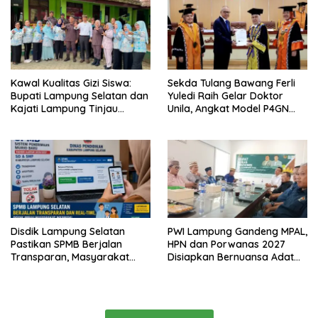
Kawal Kualitas Gizi Siswa:
Sekda Tulang Bawang Ferli
Bupati Lampung Selatan dan
Yuledi Raih Gelar Doktor
Kajati Lampung Tinjau
Unila, Angkat Model P4GN
Langsung Program Makan
Berbasis Kearifan Lokal
Bergizi Gratis di Natar
Disdik Lampung Selatan
PWI Lampung Gandeng MPAL,
Pastikan SPMB Berjalan
HPN dan Porwanas 2027
Transparan, Masyarakat
Disiapkan Bernuansa Adat
Diminta Waspadai Calo
Sai Bumi Ruwa Jurai