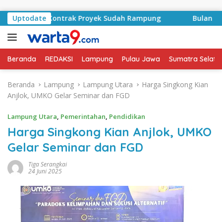
Langsung ke konten
syid, Kontrak Proyek Sudah Rampung
Uptodate
Bulan Kemerdeka
Beranda
REDAKSI
Lampung
Pulau Jawa
Sumatra Selata
Beranda
Lampung
Lampung Utara
Harga Singkong Kian
Anjlok, UMKO Gelar Seminar dan FGD
Lampung Utara
,
Pemerintahan
,
Pendidikan
Harga Singkong Kian Anjlok, UMKO
Gelar Seminar dan FGD
Tiga Serangkai
24 Juni 2025