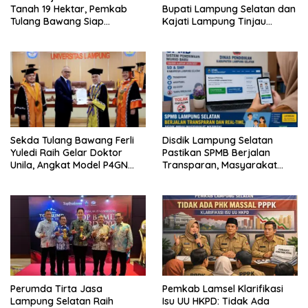
Tanah 19 Hektar, Pemkab
Bupati Lampung Selatan dan
Tulang Bawang Siap
Kajati Lampung Tinjau
Hadirkan Sekolah Nasional
Langsung Program Makan
Terintegrasi Pertama di
Bergizi Gratis di Natar
Lampung
Sekda Tulang Bawang Ferli
Disdik Lampung Selatan
Yuledi Raih Gelar Doktor
Pastikan SPMB Berjalan
Unila, Angkat Model P4GN
Transparan, Masyarakat
Berbasis Kearifan Lokal
Diminta Waspadai Calo
Perumda Tirta Jasa
Pemkab Lamsel Klarifikasi
Lampung Selatan Raih
Isu UU HKPD: Tidak Ada