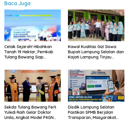
Baca Juga
Cetak Sejarah! Hibahkan
Kawal Kualitas Gizi Siswa:
Tanah 19 Hektar, Pemkab
Bupati Lampung Selatan dan
Tulang Bawang Siap
Kajati Lampung Tinjau
Hadirkan Sekolah Nasional
Langsung Program Makan
Terintegrasi Pertama di
Bergizi Gratis di Natar
Lampung
Sekda Tulang Bawang Ferli
Disdik Lampung Selatan
Yuledi Raih Gelar Doktor
Pastikan SPMB Berjalan
Unila, Angkat Model P4GN
Transparan, Masyarakat
Berbasis Kearifan Lokal
Diminta Waspadai Calo