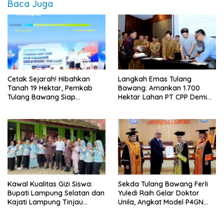
Baca Juga
Cetak Sejarah! Hibahkan
Langkah Emas Tulang
Tanah 19 Hektar, Pemkab
Bawang: Amankan 1.700
Tulang Bawang Siap
Hektar Lahan PT CPP Demi
Hadirkan Sekolah Nasional
Kembangkan Kawasan
Terintegrasi Pertama di
Ekonomi Biru
Lampung
Kawal Kualitas Gizi Siswa:
Sekda Tulang Bawang Ferli
Bupati Lampung Selatan dan
Yuledi Raih Gelar Doktor
Kajati Lampung Tinjau
Unila, Angkat Model P4GN
Langsung Program Makan
Berbasis Kearifan Lokal
Bergizi Gratis di Natar