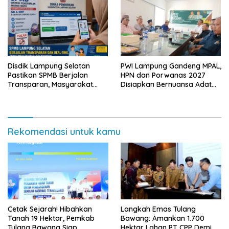
Disdik Lampung Selatan
PWI Lampung Gandeng MPAL,
Pastikan SPMB Berjalan
HPN dan Porwanas 2027
Transparan, Masyarakat
Disiapkan Bernuansa Adat
Diminta Waspadai Calo
Sai Bumi Ruwa Jurai
Rekomendasi untuk kamu
Cetak Sejarah! Hibahkan
Langkah Emas Tulang
Tanah 19 Hektar, Pemkab
Bawang: Amankan 1.700
Tulang Bawang Siap
Hektar Lahan PT CPP Demi