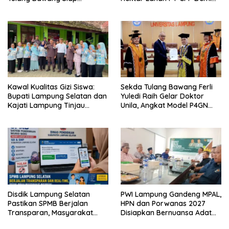
Hadirkan Sekolah Nasional
Kembangkan Kawasan
Terintegrasi Pertama di
Ekonomi Biru
Lampung
Kawal Kualitas Gizi Siswa:
Sekda Tulang Bawang Ferli
Bupati Lampung Selatan dan
Yuledi Raih Gelar Doktor
Kajati Lampung Tinjau
Unila, Angkat Model P4GN
Langsung Program Makan
Berbasis Kearifan Lokal
Bergizi Gratis di Natar
Disdik Lampung Selatan
PWI Lampung Gandeng MPAL,
Pastikan SPMB Berjalan
HPN dan Porwanas 2027
Transparan, Masyarakat
Disiapkan Bernuansa Adat
Diminta Waspadai Calo
Sai Bumi Ruwa Jurai