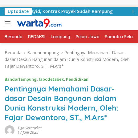
Langsung ke konten
 RA Basyid, Kontrak Proyek Sudah Rampung
Uptodate
Bulan Kem
Beranda
REDAKSI
Lampung
Pulau Jawa
Sumatra Selata
Beranda
Bandarlampung
Pentingnya Memahami Dasar-
dasar Desain Bangunan dalam Dunia Konstruksi Modern, Oleh:
Fajar Dewantoro, ST., M.Ars*
Bandarlampung
,
Jabodetabek
,
Pendidikan
Pentingnya Memahami Dasar-
dasar Desain Bangunan dalam
Dunia Konstruksi Modern, Oleh:
Fajar Dewantoro, ST., M.Ars*
Tiga Serangkai
17 Juni 2025