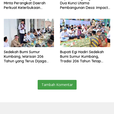
Minta Perangkat Daerah
Dua Kunci Utama
Perkuat Keterbukaan
Pembangunan Desa: Impact
Informasi Publik
dan Sustainable
Sedekah Bumi Sumur
Bupati Egi Hadiri Sedekah
Kumbang, Warisan 206
Bumi Sumur Kumbang,
Tahun yang Terus Dijaga
Tradisi 206 Tahun Tetap
Pemkab Lampung Selatan
Semarak Meski Diguyur
dan Masyarakat
Hujan
Tambah Komentar