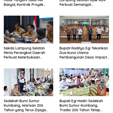
Basyid, Kontrak Proyek
Perkuat Semangat
Sudah Rampung
Pengabdian dan Tingkatkan
Pelayanan Publik
Sekda Lampung Selatan
Bupati Radityo Egi Tekankan
Minta Perangkat Daerah
Dua Kunci Utama
Perkuat Keterbukaan
Pembangunan Desa: Impact
Informasi Publik
dan Sustainable
Sedekah Bumi Sumur
Bupati Egi Hadiri Sedekah
Kumbang, Warisan 206
Bumi Sumur Kumbang,
Tahun yang Terus Dijaga
Tradisi 206 Tahun Tetap