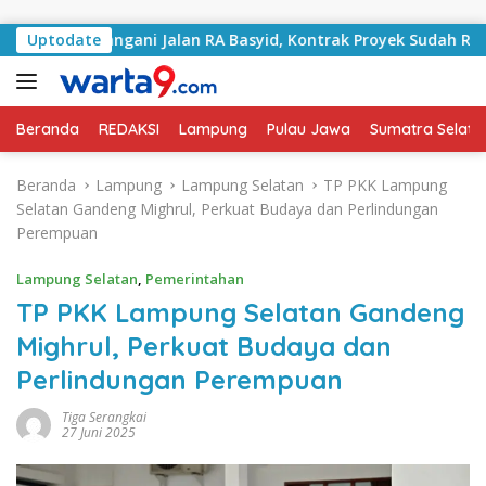
Langsung ke konten
lai Tangani Jalan RA Basyid, Kontrak Proyek Sudah Rampung
Uptodate
Beranda
REDAKSI
Lampung
Pulau Jawa
Sumatra Selata
Beranda
Lampung
Lampung Selatan
TP PKK Lampung
Selatan Gandeng Mighrul, Perkuat Budaya dan Perlindungan
Perempuan
Lampung Selatan
,
Pemerintahan
TP PKK Lampung Selatan Gandeng
Mighrul, Perkuat Budaya dan
Perlindungan Perempuan
Tiga Serangkai
27 Juni 2025