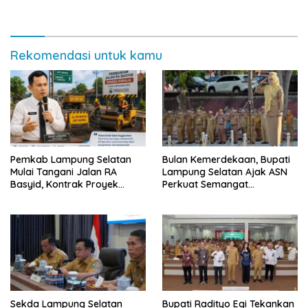
Pemkab Lampung Selatan
Semarak Meski Diguyur
dan Masyarakat
Hujan
Rekomendasi untuk kamu
Pemkab Lampung Selatan
Bulan Kemerdekaan, Bupati
Mulai Tangani Jalan RA
Lampung Selatan Ajak ASN
Basyid, Kontrak Proyek
Perkuat Semangat
Sudah Rampung
Pengabdian dan Tingkatkan
Pelayanan Publik
Sekda Lampung Selatan
Bupati Radityo Egi Tekankan