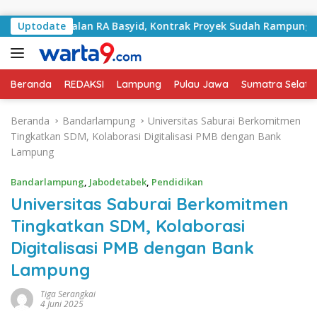
Langsung ke konten
ani Jalan RA Basyid, Kontrak Proyek Sudah Rampung
Uptodate
B
Beranda
REDAKSI
Lampung
Pulau Jawa
Sumatra Selata
Beranda
Bandarlampung
Universitas Saburai Berkomitmen
Tingkatkan SDM, Kolaborasi Digitalisasi PMB dengan Bank
Lampung
Bandarlampung
,
Jabodetabek
,
Pendidikan
Universitas Saburai Berkomitmen
Tingkatkan SDM, Kolaborasi
Digitalisasi PMB dengan Bank
Lampung
Tiga Serangkai
4 Juni 2025