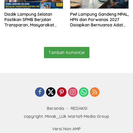
Disdik Lampung Selatan
PWI Lampung Gandeng MPAL,
Pastikan SPMB Berjalan
HPN dan Porwanas 2027
Transparan, Masyarakat
Disiapkan Bernuansa Adat
Diminta Waspadai Calo
Sai Bumi Ruwa Jurai
Tambah Komentar
Beranda
REDAKSI
copyright: Minak_LUk Warta9 Media Group
Versi Non AMP