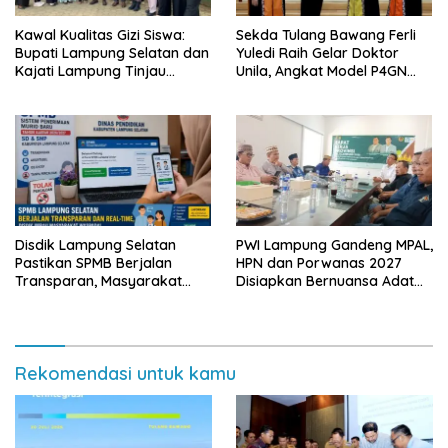
Kawal Kualitas Gizi Siswa:
Sekda Tulang Bawang Ferli
Bupati Lampung Selatan dan
Yuledi Raih Gelar Doktor
Kajati Lampung Tinjau
Unila, Angkat Model P4GN
Langsung Program Makan
Berbasis Kearifan Lokal
Bergizi Gratis di Natar
Disdik Lampung Selatan
PWI Lampung Gandeng MPAL,
Pastikan SPMB Berjalan
HPN dan Porwanas 2027
Transparan, Masyarakat
Disiapkan Bernuansa Adat
Diminta Waspadai Calo
Sai Bumi Ruwa Jurai
Rekomendasi untuk kamu