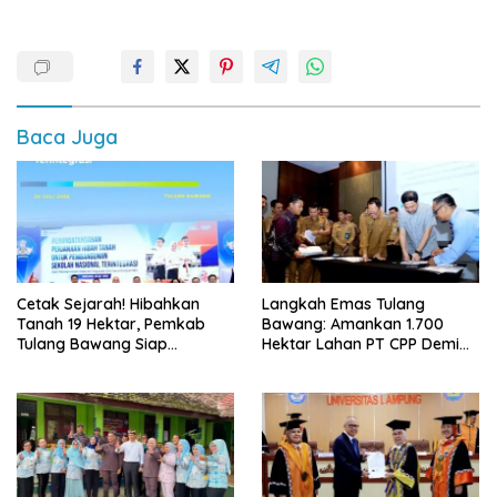
Baca Juga
Cetak Sejarah! Hibahkan
Langkah Emas Tulang
Tanah 19 Hektar, Pemkab
Bawang: Amankan 1.700
Tulang Bawang Siap
Hektar Lahan PT CPP Demi
Hadirkan Sekolah Nasional
Kembangkan Kawasan
Terintegrasi Pertama di
Ekonomi Biru
Lampung