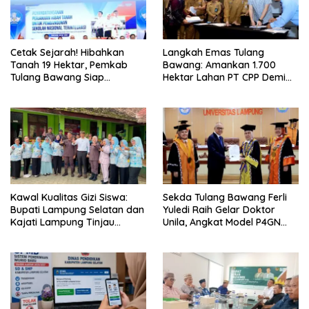
Cetak Sejarah! Hibahkan
Langkah Emas Tulang
Tanah 19 Hektar, Pemkab
Bawang: Amankan 1.700
Tulang Bawang Siap
Hektar Lahan PT CPP Demi
Hadirkan Sekolah Nasional
Kembangkan Kawasan
Terintegrasi Pertama di
Ekonomi Biru
Lampung
Kawal Kualitas Gizi Siswa:
Sekda Tulang Bawang Ferli
Bupati Lampung Selatan dan
Yuledi Raih Gelar Doktor
Kajati Lampung Tinjau
Unila, Angkat Model P4GN
Langsung Program Makan
Berbasis Kearifan Lokal
Bergizi Gratis di Natar