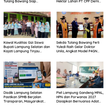
Tulang Bawang Siap
Hektar Lahan PT CPP Demi
Hadirkan Sekolah Nasional
Kembangkan Kawasan
Terintegrasi Pertama di
Ekonomi Biru
Lampung
Kawal Kualitas Gizi Siswa:
Sekda Tulang Bawang Ferli
Bupati Lampung Selatan dan
Yuledi Raih Gelar Doktor
Kajati Lampung Tinjau
Unila, Angkat Model P4GN
Langsung Program Makan
Berbasis Kearifan Lokal
Bergizi Gratis di Natar
Disdik Lampung Selatan
PWI Lampung Gandeng MPAL,
Pastikan SPMB Berjalan
HPN dan Porwanas 2027
Transparan, Masyarakat
Disiapkan Bernuansa Adat
Diminta Waspadai Calo
Sai Bumi Ruwa Jurai