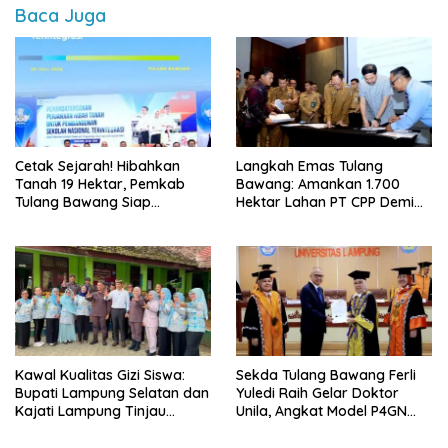
Baca Juga
Cetak Sejarah! Hibahkan
Langkah Emas Tulang
Tanah 19 Hektar, Pemkab
Bawang: Amankan 1.700
Tulang Bawang Siap
Hektar Lahan PT CPP Demi
Hadirkan Sekolah Nasional
Kembangkan Kawasan
Terintegrasi Pertama di
Ekonomi Biru
Lampung
Kawal Kualitas Gizi Siswa:
Sekda Tulang Bawang Ferli
Bupati Lampung Selatan dan
Yuledi Raih Gelar Doktor
Kajati Lampung Tinjau
Unila, Angkat Model P4GN
Langsung Program Makan
Berbasis Kearifan Lokal
Bergizi Gratis di Natar