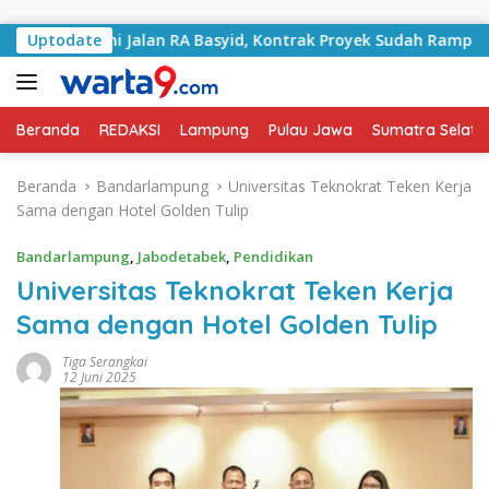
Langsung ke konten
Tangani Jalan RA Basyid, Kontrak Proyek Sudah Rampung
Uptodate
Beranda
REDAKSI
Lampung
Pulau Jawa
Sumatra Selata
Beranda
Bandarlampung
Universitas Teknokrat Teken Kerja
Sama dengan Hotel Golden Tulip
Bandarlampung
,
Jabodetabek
,
Pendidikan
Universitas Teknokrat Teken Kerja
Sama dengan Hotel Golden Tulip
Tiga Serangkai
12 Juni 2025