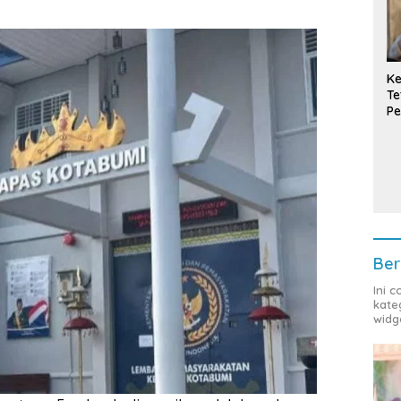
Ke
Te
Pe
T
Ber
Ini 
kate
widg