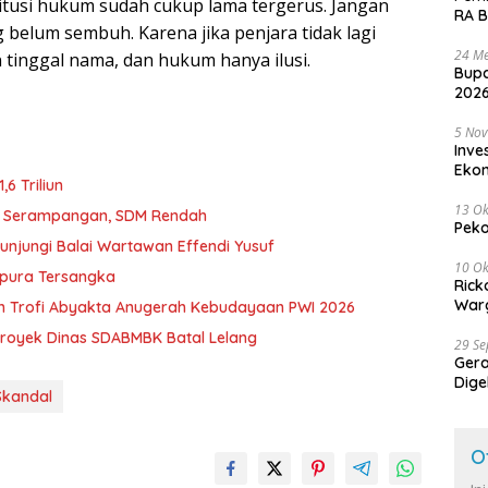
itusi hukum sudah cukup lama tergerus. Jangan
RA B
 belum sembuh. Karena jika penjara tidak lagi
24 Me
tinggal nama, dan hukum hanya ilusi.
Bupa
2026
5 No
Inve
Eko
6 Triliun
13 Ok
D Serampangan, SDM Rendah
Peko
unjungi Balai Wartawan Effendi Yusuf
10 Ok
mpura Tersangka
Rick
Warg
h Trofi Abyakta Anugerah Kebudayaan PWI 2026
royek Dinas SDABMBK Batal Lelang
29 S
Ger
Dige
Skandal
Harg
O