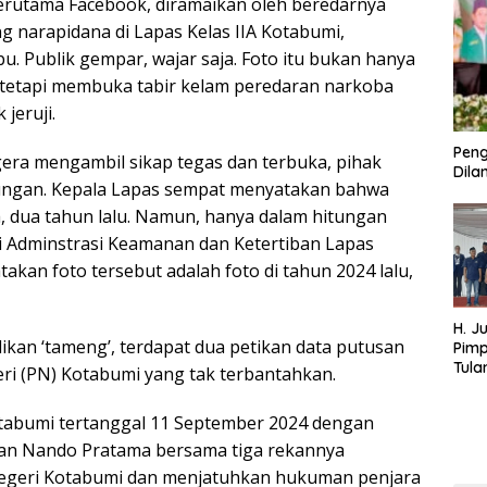
 terutama Facebook, diramaikan oleh beredarnya
 narapidana di Lapas Kelas IIA Kotabumi,
 Publik gempar, wajar saja. Foto itu bukan hanya
etapi membuka tabir kelam peredaran narkoba
 jeruji.
Peng
era mengambil sikap tegas dan terbuka, pihak
Dilan
ngungan. Kepala Lapas sempat menyatakan bahwa
, dua tahun lalu. Namun, hanya dalam hitungan
Kasi Adminstrasi Keamanan dan Ketertiban Lapas
akan foto tersebut adalah foto di tahun 2024 lalu,
H. J
ikan ‘tameng’, terdapat dua petikan data putusan
Pim
Tula
ri (PN) Kotabumi yang tak terbantahkan.
Targ
Terb
tabumi tertanggal 11 September 2024 dengan
202
an Nando Pratama bersama tiga rekannya
 Negeri Kotabumi dan menjatuhkan hukuman penjara