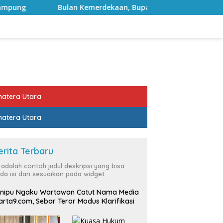
merdekaan, Bupati Lampung Selatan Ajak ASN Perkuat Semanga
atera Utara
atera Utara
erita Terbaru
i adalah contoh judul deskripsi yang bisa
da isi dan sesuaikan pada widget
nipu Ngaku Wartawan Catut Nama Media
rta9.com, Sebar Teror Modus Klarifikasi