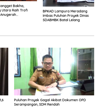
Cangget Bakha,
Utara Raih Trofi
BPKAD Lampura Meradang
 Anugerah
Imbas Puluhan Proyek Dinas
aan PWI 2026
SDABMBK Batal Lelang
1,6
Puluhan Proyek Gagal Akibat Dokumen OPD
Serampangan, SDM Rendah