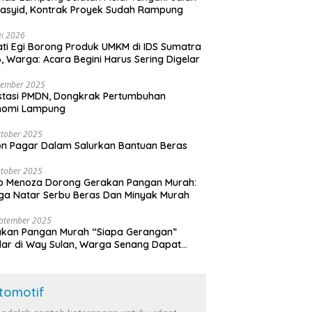
asyid, Kontrak Proyek Sudah Rampung
i 2026
ti Egi Borong Produk UMKM di IDS Sumatra
, Warga: Acara Begini Harus Sering Digelar
vember 2025
stasi PMDN, Dongkrak Pertumbuhan
nomi Lampung
tober 2025
n Pagar Dalam Salurkan Bantuan Beras
tober 2025
o Menoza Dorong Gerakan Pangan Murah:
a Natar Serbu Beras Dan Minyak Murah
eptember 2025
akan Pangan Murah “Siapa Gerangan”
lar di Way Sulan, Warga Senang Dapat
a Bersubsidi
tomotif