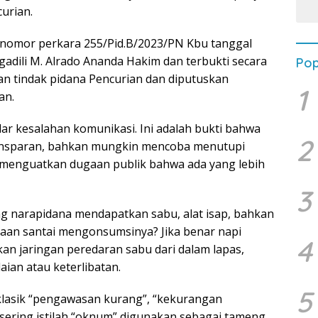
urian.
nomor perkara 255/Pid.B/2023/PN Kbu tanggal
dili M. Alrado Ananda Hakim dan terbukti secara
Pop
n tindak pidana Pencurian dan diputuskan
1
an.
r kesalahan komunikasi. Ini adalah bukti bahwa
2
k transparan, bahkan mungkin mencoba menutupi
u menguatkan dugaan publik bahwa ada yang lebih
3
g narapidana mendapatkan sabu, alat isap, bahkan
aan santai mengonsumsinya? Jika benar napi
4
an jaringan peredaran sabu dari dalam lapas,
ian atau keterlibatan.
5
i klasik “pengawasan kurang”, “kekurangan
u sering istilah “oknum” digunakan sebagai tameng