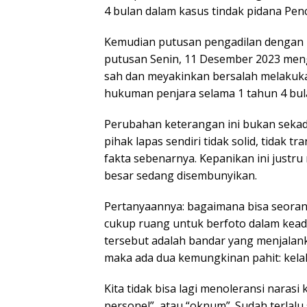
4 bulan dalam kasus tindak pidana Penc
Kemudian putusan pengadilan dengan 
putusan Senin, 11 Desember 2023 menga
sah dan meyakinkan bersalah melakuka
hukuman penjara selama 1 tahun 4 bul
Perubahan keterangan ini bukan sekada
pihak lapas sendiri tidak solid, tida
fakta sebenarnya. Kepanikan ini justr
besar sedang disembunyikan.
Pertanyaannya: bagaimana bisa seoran
cukup ruang untuk berfoto dalam kead
tersebut adalah bandar yang menjalank
maka ada dua kemungkinan pahit: kelala
Kita tidak bisa lagi menoleransi naras
personel”, atau “oknum”. Sudah terlal