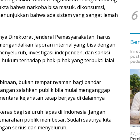
akta bahwa narkoba bisa masuk, dikonsumsi,
6
menunjukkan bahwa ada sistem yang sangat lemah
a Direktorat Jenderal Pemasyarakatan, harus
Ber
mengandalkan laporan internal yang bisa dengan
Ini 
menyeluruh, investigasi independen, dan sanksi
post
hukum terhadap pihak-pihak yang terbukti lalai
pada
binaan, bukan tempat nyaman bagi bandar
a jangan salahkan publik bila mulai menganggap
mentara kejahatan tetap berjaya di dalamnya.
eras bagi seluruh lapas di Indonesia. Jangan
 kemarahan publik membesar. Sudah saatnya kita
engan serius dan menyeluruh.
6 Agu
Pemk