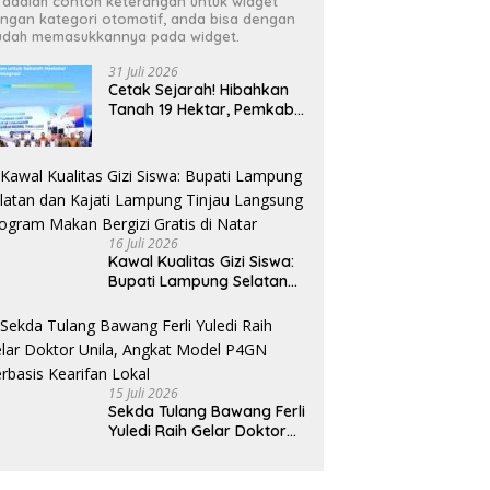
i adalah contoh keterangan untuk widget
ngan kategori otomotif, anda bisa dengan
dah memasukkannya pada widget.
31 Juli 2026
Cetak Sejarah! Hibahkan
Tanah 19 Hektar, Pemkab
Tulang Bawang Siap
Hadirkan Sekolah Nasional
Terintegrasi Pertama di
Lampung
16 Juli 2026
Kawal Kualitas Gizi Siswa:
Bupati Lampung Selatan
dan Kajati Lampung Tinjau
Langsung Program Makan
Bergizi Gratis di Natar
15 Juli 2026
Sekda Tulang Bawang Ferli
Yuledi Raih Gelar Doktor
Unila, Angkat Model P4GN
Berbasis Kearifan Lokal