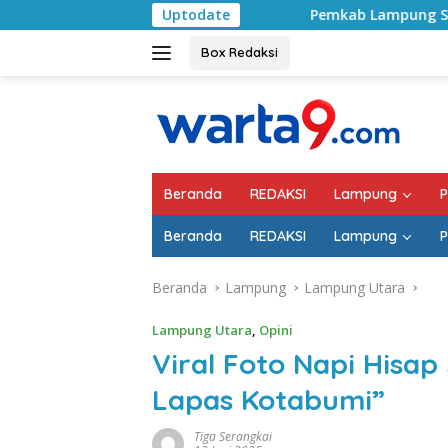
Langsung
Pemkab Lampung Selatan Mulai Tangani Jal
Uptodate
ke
konten
Box Redaksi
Beranda
REDAKSI
Lampung
P
Beranda
REDAKSI
Lampung
P
Beranda
Lampung
Lampung Utara
Lampung Utara
,
Opini
Viral Foto Napi Hisap
Lapas Kotabumi”
Tiga Serangkai