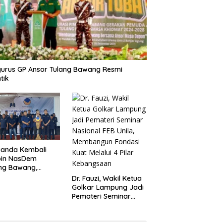
urus GP Ansor Tulang Bawang Resmi
tik
uanda Kembali
pin NasDem
ng Bawang,
etkan Kursi DPRD
Dr. Fauzi, Wakil Ketua
anyak di Pemilu
Golkar Lampung Jadi
9
Pemateri Seminar
Nasional FEB Unila,
Membangun Fondasi