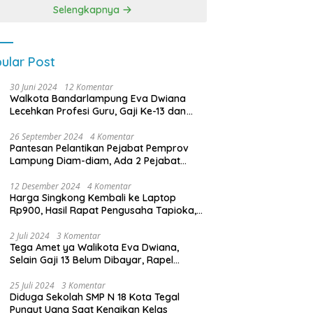
Kuat Melalui 4 Pilar
Selengkapnya
Kebangsaan
ular Post
30 Juni 2024
12 Komentar
Walkota Bandarlampung Eva Dwiana
Lecehkan Profesi Guru, Gaji Ke-13 dan
THR Tidak Dibayarkan
26 September 2024
4 Komentar
Pantesan Pelantikan Pejabat Pemprov
Lampung Diam-diam, Ada 2 Pejabat
yang Dilantik Masih Golongan III/b
12 Desember 2024
4 Komentar
Harga Singkong Kembali ke Laptop
Rp900, Hasil Rapat Pengusaha Tapioka,
Petani Singkong dengan Pj. Gubernur
Lampung
2 Juli 2024
3 Komentar
Tega Amet ya Walikota Eva Dwiana,
Selain Gaji 13 Belum Dibayar, Rapel
Kenaikan Gaji 2 Bulan Juga Belum
Dibayar
25 Juli 2024
3 Komentar
Diduga Sekolah SMP N 18 Kota Tegal
Pungut Uang Saat Kenaikan Kelas