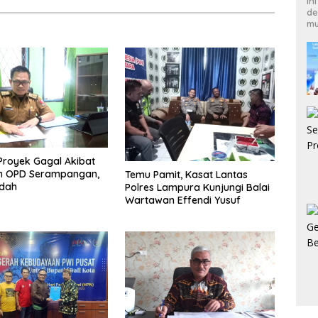
In
de
mu
Proyek Gagal Akibat
 OPD Serampangan,
Temu Pamit, Kasat Lantas
dah
Polres Lampura Kunjungi Balai
Wartawan Effendi Yusuf