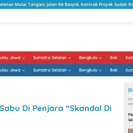
an RA Basyid, Kontrak Proyek Sudah Rampung
Bulan Ke
ulau Jawa
Sumatra Selatan
Bengkulu
Bali
Sum
ulau Jawa
Sumatra Selatan
Bengkulu
Bali
Sum
B
In
an
 Sabu Di Penjara “Skandal Di
Pe
Wa