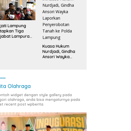
jati Lampung
tapkan Tiga
jabat Lampura
ersangka
Kuasa Hukum
Nurdjadi, Gindha
Ansori Wayka
Laporkan
Penyerobotan
Tanah ke Polda
Lampung
ita Olahraga
contoh widget dengan style gallery pada
gori olahraga, anda bisa mengaturnya pada
et recent post wpberita.