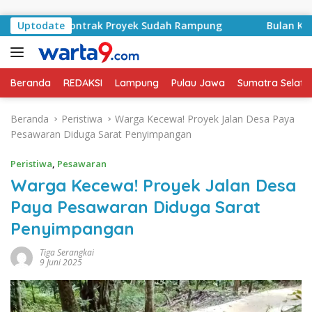
Langsung ke konten
syid, Kontrak Proyek Sudah Rampung
Uptodate
Bulan Kemerdeka
Beranda
REDAKSI
Lampung
Pulau Jawa
Sumatra Selata
Beranda
Peristiwa
Warga Kecewa! Proyek Jalan Desa Paya
Pesawaran Diduga Sarat Penyimpangan
Peristiwa
,
Pesawaran
Warga Kecewa! Proyek Jalan Desa
Paya Pesawaran Diduga Sarat
Penyimpangan
Tiga Serangkai
9 Juni 2025