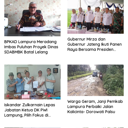
Gubernur Mirza dan
BPKAD Lampura Meradang
Gubernur Jateng Ikuti Panen
Imbas Puluhan Proyek Dinas
Raya Bersama Presiden
SDABMBK Batal Lelang
Prabowo di Kabupaten
Pesawaran
Warga Geram, Janji Pemkab
Iskandar Zulkarnain Lepas
Lampura Perbaiki Jalan
Jabatan Ketua DK PWI
Kalicinta- Dorowati Palsu
Lampung, Pilih Fokus di
Kepengurusan Pusat