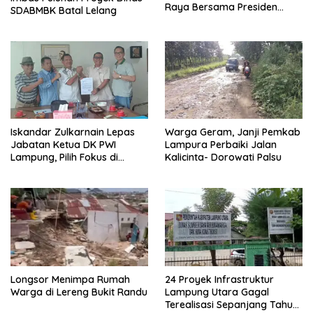
Raya Bersama Presiden
SDABMBK Batal Lelang
Prabowo di Kabupaten
Pesawaran
Iskandar Zulkarnain Lepas
Warga Geram, Janji Pemkab
Jabatan Ketua DK PWI
Lampura Perbaiki Jalan
Lampung, Pilih Fokus di
Kalicinta- Dorowati Palsu
Kepengurusan Pusat
Longsor Menimpa Rumah
24 Proyek Infrastruktur
Warga di Lereng Bukit Randu
Lampung Utara Gagal
Terealisasi Sepanjang Tahun