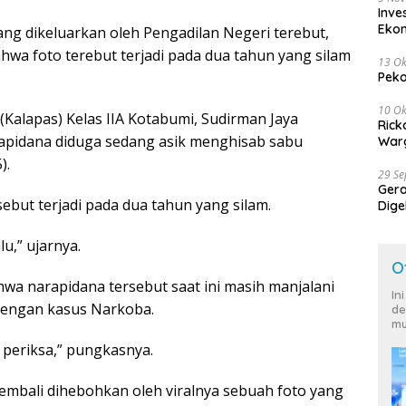
Inve
Eko
ang dikeluarkan oleh Pengadilan Negeri terebut,
hwa foto terebut terjadi pada dua tahun yang silam
13 Ok
Peko
10 Ok
(Kalapas) Kelas IIA Kotabumi, Sudirman Jaya
Rick
rapidana diduga sedang asik menghisab sabu
Warg
).
29 S
Ger
but terjadi pada dua tahun yang silam.
Dige
Harg
lu,” ujarnya.
O
hwa narapidana tersebut saat ini masih manjalani
In
dengan kasus Narkoba.
de
mu
 periksa,” pungkasnya.
embali dihebohkan oleh viralnya sebuah foto yang