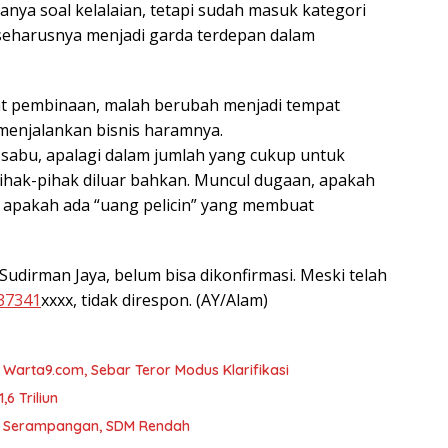
hanya soal kelalaian, tetapi sudah masuk kategori
 seharusnya menjadi garda terdepan dalam
at pembinaan, malah berubah menjadi tempat
menjalankan bisnis haramnya.
sabu, apalagi dalam jumlah yang cukup untuk
pihak-pihak diluar bahkan. Muncul dugaan, apakah
 apakah ada “uang pelicin” yang membuat
udirman Jaya, belum bisa dikonfirmasi. Meski telah
37341
xxxx, tidak direspon. (AY/Alam)
arta9.com, Sebar Teror Modus Klarifikasi
6 Triliun
D Serampangan, SDM Rendah