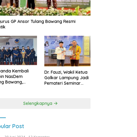
urus GP Ansor Tulang Bawang Resmi
tik
uanda Kembali
Dr. Fauzi, Wakil Ketua
pin NasDem
Golkar Lampung Jadi
ng Bawang,
Pemateri Seminar
etkan Kursi DPRD
Nasional FEB Unila,
anyak di Pemilu
Membangun Fondasi
9
Kuat Melalui 4 Pilar
Selengkapnya
Kebangsaan
ular Post