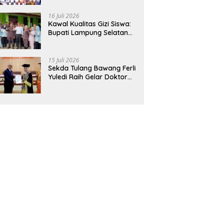
Hadirkan Sekolah Nasional
Terintegrasi Pertama di
16 Juli 2026
Lampung
Kawal Kualitas Gizi Siswa:
Bupati Lampung Selatan
dan Kajati Lampung Tinjau
Langsung Program Makan
Bergizi Gratis di Natar
15 Juli 2026
Sekda Tulang Bawang Ferli
Yuledi Raih Gelar Doktor
Unila, Angkat Model P4GN
Berbasis Kearifan Lokal