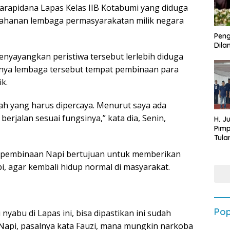
narapidana Lapas Kelas IIB Kotabumi yang diduga
tahanan lembaga permasyarakatan milik negara
Peng
Dilan
yayangkan peristiwa tersebut lerlebih diduga
usnya lembaga tersebut tempat pembinaan para
k.
tah yang harus dipercaya. Menurut saya ada
erjalan sesuai fungsinya,” kata dia, Senin,
H. J
Pim
Tula
Targ
n pembinaan Napi bertujuan untuk memberikan
Terb
202
i, agar kembali hidup normal di masyarakat.
Pop
yabu di Lapas ini, bisa dipastikan ini sudah
Napi, pasalnya kata Fauzi, mana mungkin narkoba