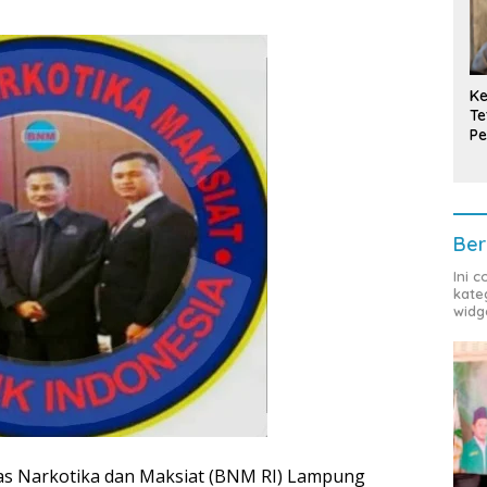
Ke
Te
Pe
T
Ber
Ini 
kate
widg
as Narkotika dan Maksiat (BNM RI) Lampung