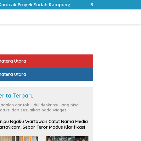
ah Rampung
Bulan Kemerdekaan, Bupati Lampung Selat
atera Utara
atera Utara
erita Terbaru
i adalah contoh judul deskripsi yang bisa
da isi dan sesuaikan pada widget
nipu Ngaku Wartawan Catut Nama Media
rta9.com, Sebar Teror Modus Klarifikasi