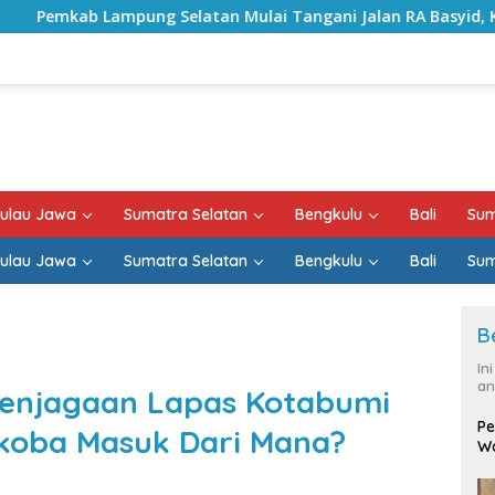
 Selatan Mulai Tangani Jalan RA Basyid, Kontrak Proyek Sud
ulau Jawa
Sumatra Selatan
Bengkulu
Bali
Sum
ulau Jawa
Sumatra Selatan
Bengkulu
Bali
Sum
B
In
an
Penjagaan Lapas Kotabumi
Pe
rkoba Masuk Dari Mana?
Wa