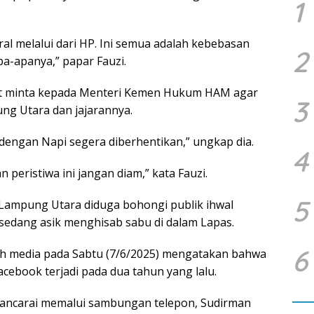
1
ral melalui dari HP. Ini semua adalah kebebasan
2
pa-apanya,” papar Fauzi.
iat minta kepada Menteri Kemen Hukum HAM agar
3
g Utara dan jajarannya.
dengan Napi segera diberhentikan,” ungkap dia.
4
eristiwa ini jangan diam,” kata Fauzi.
5
, Lampung Utara diduga bohongi publik ihwal
 sedang asik menghisab sabu di dalam Lapas.
6
ah media pada Sabtu (7/6/2025) mengatakan bahwa
Facebook terjadi pada dua tahun yang lalu.
wawancarai memalui sambungan telepon, Sudirman