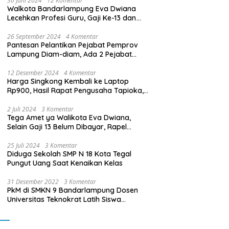
30 Juni 2024
12 Komentar
Walkota Bandarlampung Eva Dwiana
Lecehkan Profesi Guru, Gaji Ke-13 dan
THR Tidak Dibayarkan
26 September 2024
4 Komentar
Pantesan Pelantikan Pejabat Pemprov
Lampung Diam-diam, Ada 2 Pejabat
yang Dilantik Masih Golongan III/b
12 Desember 2024
4 Komentar
Harga Singkong Kembali ke Laptop
Rp900, Hasil Rapat Pengusaha Tapioka,
Petani Singkong dengan Pj. Gubernur
Lampung
2 Juli 2024
3 Komentar
Tega Amet ya Walikota Eva Dwiana,
Selain Gaji 13 Belum Dibayar, Rapel
Kenaikan Gaji 2 Bulan Juga Belum
Dibayar
25 Juli 2024
3 Komentar
Diduga Sekolah SMP N 18 Kota Tegal
Pungut Uang Saat Kenaikan Kelas
31 Desember 2022
3 Komentar
PkM di SMKN 9 Bandarlampung Dosen
Universitas Teknokrat Latih Siswa
Membuat Program Mobil RC Berbasis IoT