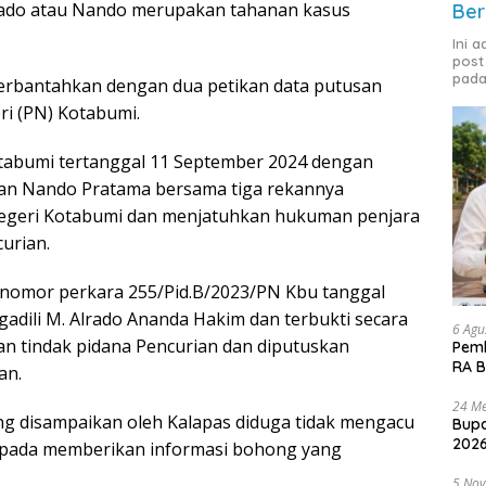
rado atau Nando merupakan tahanan kasus
Ber
Ini 
post
pada
 terbantahkan dengan dua petikan data putusan
ri (PN) Kotabumi.
tabumi tertanggal 11 September 2024 dengan
an Nando Pratama bersama tiga rekannya
 Negeri Kotabumi dan menjatuhkan hukuman penjara
urian.
nomor perkara 255/Pid.B/2023/PN Kbu tanggal
dili M. Alrado Ananda Hakim dan terbukti secara
6 Agu
n tindak pidana Pencurian dan diputuskan
Pemk
RA B
an.
24 Me
ng disampaikan oleh Kalapas diduga tidak mengacu
Bupa
2026
i pada memberikan informasi bohong yang
5 No