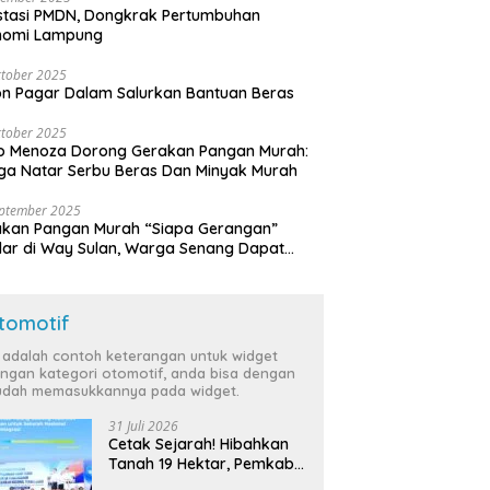
stasi PMDN, Dongkrak Pertumbuhan
nomi Lampung
tober 2025
n Pagar Dalam Salurkan Bantuan Beras
tober 2025
o Menoza Dorong Gerakan Pangan Murah:
a Natar Serbu Beras Dan Minyak Murah
eptember 2025
akan Pangan Murah “Siapa Gerangan”
lar di Way Sulan, Warga Senang Dapat
a Bersubsidi
tomotif
i adalah contoh keterangan untuk widget
ngan kategori otomotif, anda bisa dengan
dah memasukkannya pada widget.
31 Juli 2026
Cetak Sejarah! Hibahkan
Tanah 19 Hektar, Pemkab
Tulang Bawang Siap