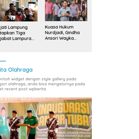
Kuasa Hukum
jati Lampung
Nurdjadi, Gindha
tapkan Tiga
Ansori Wayka
jabat Lampura
Laporkan
ersangka
Penyerobotan
Tanah ke Polda
Lampung
ita Olahraga
contoh widget dengan style gallery pada
gori olahraga, anda bisa mengaturnya pada
et recent post wpberita.