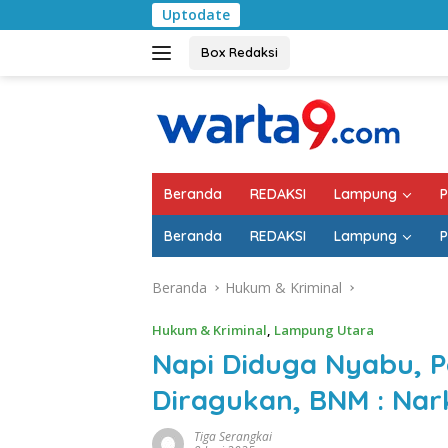
Langsung
Uptodate
Pemkab Lampung
ke
konten
Box Redaksi
Beranda
REDAKSI
Lampung
P
Beranda
REDAKSI
Lampung
P
Beranda
Hukum & Kriminal
Hukum & Kriminal
,
Lampung Utara
Napi Diduga Nyabu, 
Diragukan, BNM : Na
Tiga Serangkai