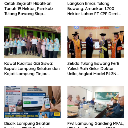
Cetak Sejarah! Hibahkan
Langkah Emas Tulang
Tanah 19 Hektar, Pemkab
Bawang: Amankan 1.700
Tulang Bawang Siap
Hektar Lahan PT CPP Demi
Hadirkan Sekolah Nasional
Kembangkan Kawasan
Terintegrasi Pertama di
Ekonomi Biru
Lampung
Kawal Kualitas Gizi Siswa:
Sekda Tulang Bawang Ferli
Bupati Lampung Selatan dan
Yuledi Raih Gelar Doktor
Kajati Lampung Tinjau
Unila, Angkat Model P4GN
Langsung Program Makan
Berbasis Kearifan Lokal
Bergizi Gratis di Natar
Disdik Lampung Selatan
PWI Lampung Gandeng MPAL,