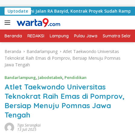
Langsung ke konten
Tangani Jalan RA Basyid, Kontrak Proyek Sudah Rampung
Uptodate
Beranda
REDAKSI
Lampung
Pulau Jawa
Sumatra Selata
Beranda
Bandarlampung
Atlet Taekwondo Universitas
Teknokrat Raih Emas di Pomprov, Bersiap Menuju Pomnas
Jawa Tengah
Bandarlampung
,
Jabodetabek
,
Pendidikan
Atlet Taekwondo Universitas
Teknokrat Raih Emas di Pomprov,
Bersiap Menuju Pomnas Jawa
Tengah
Tiga Serangkai
13 Juli 2025