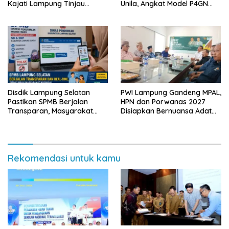
Kajati Lampung Tinjau
Unila, Angkat Model P4GN
Langsung Program Makan
Berbasis Kearifan Lokal
Bergizi Gratis di Natar
Disdik Lampung Selatan
PWI Lampung Gandeng MPAL,
Pastikan SPMB Berjalan
HPN dan Porwanas 2027
Transparan, Masyarakat
Disiapkan Bernuansa Adat
Diminta Waspadai Calo
Sai Bumi Ruwa Jurai
Rekomendasi untuk kamu