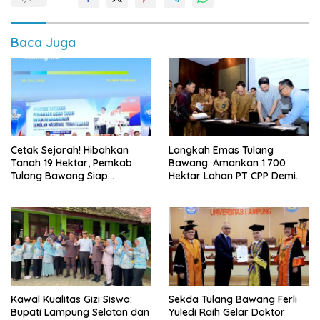
Baca Juga
Cetak Sejarah! Hibahkan
Langkah Emas Tulang
Tanah 19 Hektar, Pemkab
Bawang: Amankan 1.700
Tulang Bawang Siap
Hektar Lahan PT CPP Demi
Hadirkan Sekolah Nasional
Kembangkan Kawasan
Terintegrasi Pertama di
Ekonomi Biru
Lampung
Kawal Kualitas Gizi Siswa:
Sekda Tulang Bawang Ferli
Bupati Lampung Selatan dan
Yuledi Raih Gelar Doktor