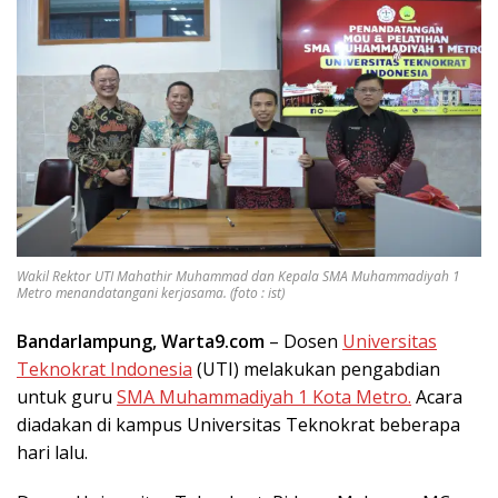
Wakil Rektor UTI Mahathir Muhammad dan Kepala SMA Muhammadiyah 1
Metro menandatangani kerjasama. (foto : ist)
Bandarlampung, Warta9.com
– Dosen
Universitas
Teknokrat Indonesia
(UTI) melakukan pengabdian
untuk guru
SMA Muhammadiyah 1 Kota Metro.
Acara
diadakan di kampus Universitas Teknokrat beberapa
hari lalu.