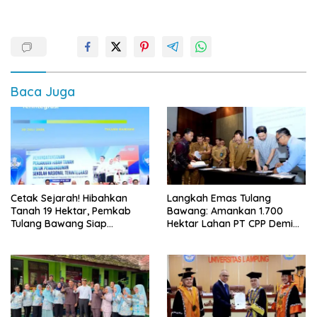
Baca Juga
Cetak Sejarah! Hibahkan
Langkah Emas Tulang
Tanah 19 Hektar, Pemkab
Bawang: Amankan 1.700
Tulang Bawang Siap
Hektar Lahan PT CPP Demi
Hadirkan Sekolah Nasional
Kembangkan Kawasan
Terintegrasi Pertama di
Ekonomi Biru
Lampung