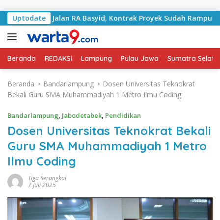
Langsung ke konten
gani Jalan RA Basyid, Kontrak Proyek Sudah Rampung
Uptodate
Beranda
REDAKSI
Lampung
Pulau Jawa
Sumatra Selata
Beranda
Bandarlampung
Dosen Universitas Teknokrat
Bekali Guru SMA Muhammadiyah 1 Metro Ilmu Coding
Bandarlampung
,
Jabodetabek
,
Pendidikan
Dosen Universitas Teknokrat Bekali
Guru SMA Muhammadiyah 1 Metro
Ilmu Coding
Tiga Serangkai
7 Juli 2025