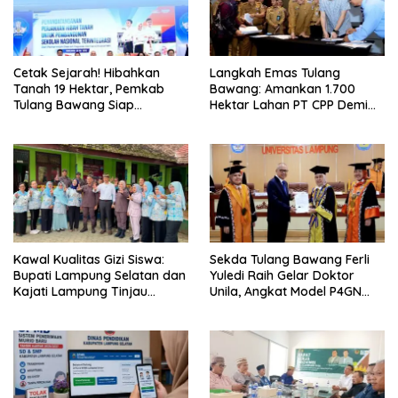
Cetak Sejarah! Hibahkan
Langkah Emas Tulang
Tanah 19 Hektar, Pemkab
Bawang: Amankan 1.700
Tulang Bawang Siap
Hektar Lahan PT CPP Demi
Hadirkan Sekolah Nasional
Kembangkan Kawasan
Terintegrasi Pertama di
Ekonomi Biru
Lampung
Kawal Kualitas Gizi Siswa:
Sekda Tulang Bawang Ferli
Bupati Lampung Selatan dan
Yuledi Raih Gelar Doktor
Kajati Lampung Tinjau
Unila, Angkat Model P4GN
Langsung Program Makan
Berbasis Kearifan Lokal
Bergizi Gratis di Natar