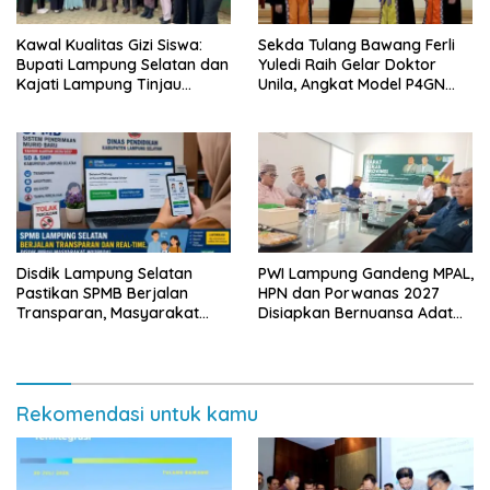
Kawal Kualitas Gizi Siswa:
Sekda Tulang Bawang Ferli
Bupati Lampung Selatan dan
Yuledi Raih Gelar Doktor
Kajati Lampung Tinjau
Unila, Angkat Model P4GN
Langsung Program Makan
Berbasis Kearifan Lokal
Bergizi Gratis di Natar
Disdik Lampung Selatan
PWI Lampung Gandeng MPAL,
Pastikan SPMB Berjalan
HPN dan Porwanas 2027
Transparan, Masyarakat
Disiapkan Bernuansa Adat
Diminta Waspadai Calo
Sai Bumi Ruwa Jurai
Rekomendasi untuk kamu