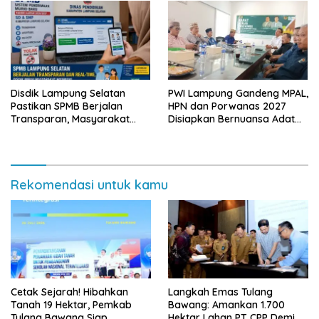
Disdik Lampung Selatan
PWI Lampung Gandeng MPAL,
Pastikan SPMB Berjalan
HPN dan Porwanas 2027
Transparan, Masyarakat
Disiapkan Bernuansa Adat
Diminta Waspadai Calo
Sai Bumi Ruwa Jurai
Rekomendasi untuk kamu
Cetak Sejarah! Hibahkan
Langkah Emas Tulang
Tanah 19 Hektar, Pemkab
Bawang: Amankan 1.700
Tulang Bawang Siap
Hektar Lahan PT CPP Demi