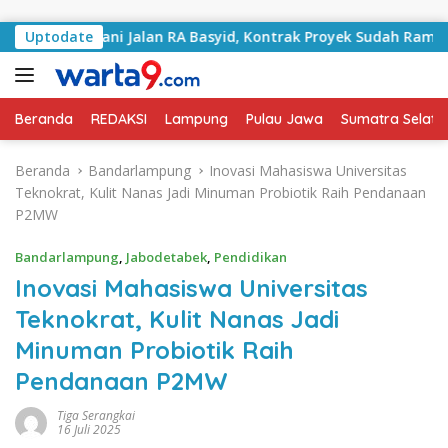
Langsung ke konten
i Tangani Jalan RA Basyid, Kontrak Proyek Sudah Rampung
Uptodate
Beranda
REDAKSI
Lampung
Pulau Jawa
Sumatra Selata
Beranda
Bandarlampung
Inovasi Mahasiswa Universitas
Teknokrat, Kulit Nanas Jadi Minuman Probiotik Raih Pendanaan
P2MW
Bandarlampung
,
Jabodetabek
,
Pendidikan
Inovasi Mahasiswa Universitas
Teknokrat, Kulit Nanas Jadi
Minuman Probiotik Raih
Pendanaan P2MW
Tiga Serangkai
16 Juli 2025