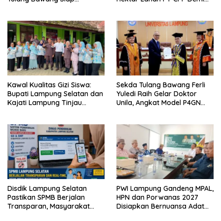
Hadirkan Sekolah Nasional
Kembangkan Kawasan
Terintegrasi Pertama di
Ekonomi Biru
Lampung
Kawal Kualitas Gizi Siswa:
Sekda Tulang Bawang Ferli
Bupati Lampung Selatan dan
Yuledi Raih Gelar Doktor
Kajati Lampung Tinjau
Unila, Angkat Model P4GN
Langsung Program Makan
Berbasis Kearifan Lokal
Bergizi Gratis di Natar
Disdik Lampung Selatan
PWI Lampung Gandeng MPAL,
Pastikan SPMB Berjalan
HPN dan Porwanas 2027
Transparan, Masyarakat
Disiapkan Bernuansa Adat
Diminta Waspadai Calo
Sai Bumi Ruwa Jurai