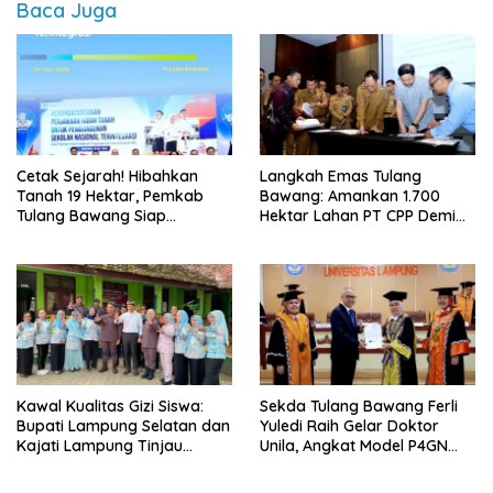
Baca Juga
Cetak Sejarah! Hibahkan
Langkah Emas Tulang
Tanah 19 Hektar, Pemkab
Bawang: Amankan 1.700
Tulang Bawang Siap
Hektar Lahan PT CPP Demi
Hadirkan Sekolah Nasional
Kembangkan Kawasan
Terintegrasi Pertama di
Ekonomi Biru
Lampung
Kawal Kualitas Gizi Siswa:
Sekda Tulang Bawang Ferli
Bupati Lampung Selatan dan
Yuledi Raih Gelar Doktor
Kajati Lampung Tinjau
Unila, Angkat Model P4GN
Langsung Program Makan
Berbasis Kearifan Lokal
Bergizi Gratis di Natar