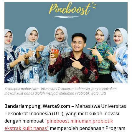
Kelompok mahasiswa Universitas Teknokrat Indonesia yang melakukan
inovasi kulit nanas diolah menjadi Minuman Probiotik. (foto : ist)
Bandarlampung, Warta9.com –
Mahasiswa Universitas
Teknokrat Indonesia (UTI), yang melakukan inovasi
dengan membuat ”
pineboost minuman probiotik
ekstrak kulit nanas”
memperoleh pendanaan Program