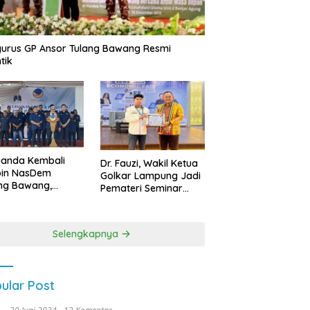
urus GP Ansor Tulang Bawang Resmi
tik
uanda Kembali
Dr. Fauzi, Wakil Ketua
pin NasDem
Golkar Lampung Jadi
ng Bawang,
Pemateri Seminar
etkan Kursi DPRD
Nasional FEB Unila,
anyak di Pemilu
Membangun Fondasi
9
Kuat Melalui 4 Pilar
Selengkapnya
Kebangsaan
ular Post