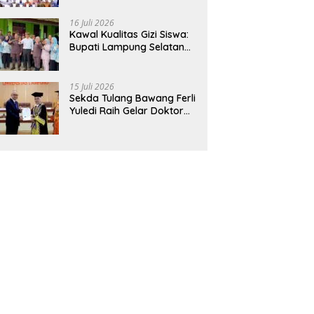
Hadirkan Sekolah Nasional
Terintegrasi Pertama di
16 Juli 2026
Lampung
Kawal Kualitas Gizi Siswa:
Bupati Lampung Selatan
dan Kajati Lampung Tinjau
Langsung Program Makan
Bergizi Gratis di Natar
15 Juli 2026
Sekda Tulang Bawang Ferli
Yuledi Raih Gelar Doktor
Unila, Angkat Model P4GN
Berbasis Kearifan Lokal