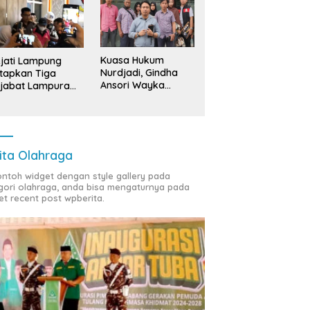
Kuasa Hukum
jati Lampung
Nurdjadi, Gindha
tapkan Tiga
Ansori Wayka
jabat Lampura
Laporkan
ersangka
Penyerobotan
Tanah ke Polda
Lampung
ita Olahraga
contoh widget dengan style gallery pada
gori olahraga, anda bisa mengaturnya pada
et recent post wpberita.