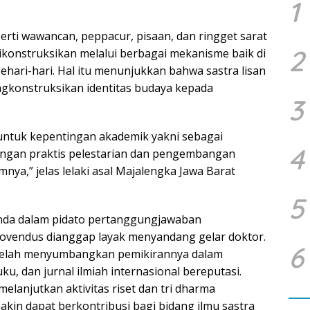
1
perti wawancan, peppacur, pisaan, dan ringget sarat
2
konstruksikan melalui berbagai mekanisme baik di
hari-hari. Hal itu menunjukkan bahwa sastra lisan
gkonstruksikan identitas budaya kepada
3
 untuk kepentingan akademik yakni sebagai
4
ingan praktis pelestarian dan pengembangan
a,” jelas lelaki asal Majalengka Jawa Barat
5
nda dalam pidato pertanggungjawaban
vendus dianggap layak menyandang gelar doktor.
6
s telah menyumbangkan pemikirannya dalam
u, dan jurnal ilmiah internasional bereputasi.
anjutkan aktivitas riset dan tri dharma
akin dapat berkontribusi bagi bidang ilmu sastra