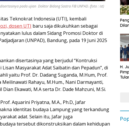
sertasinya pada ujian Doktor Bidang Sastra FIB UNPAD. (foto : ist)
itas Teknokrat Indonesia (UTI), kembali
Peng
rozi, dosen UTI
baru saja dikukuhkan sebagai
Dilan
inyatakan lulus dalam Sidang Promosi Doktor di
 Padjadjaran (UNPAD), Bandung, pada 19 Juni 2025
nkan disertasinya yang berjudul “Kontruksi
H. J
i Lisan Masyarakat Adat Saibatin dan Pepadun”, di
Pim
li yaitu Prof. Dr. Dadang Suganda, M.Hum, Prof.
Tula
na Meilinawati Rahayu, M.Hum., Nani Darmayanti,
Targ
Terb
l Dian Ekawati, M.A serta Dr. Dade Mahzuni, M.Si.
202
of. Aquarini Priyatna, M.A., Ph.D, Jafar
 makna identitas budaya Lampung yang terkandung
arakat adat. Selain itu, Jafar juga
Pop
budaya tersebut dikonstruksikan dalam kehidupan