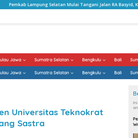
tan Mulai Tangani Jalan RA Basyid, Kontrak Proyek Sudah R
ulau Jawa
Sumatra Selatan
Bengkulu
Bali
Sum
ulau Jawa
Sumatra Selatan
Bengkulu
Bali
Sum
B
In
an
en Universitas Teknokrat
Pe
dang Sastra
Wa