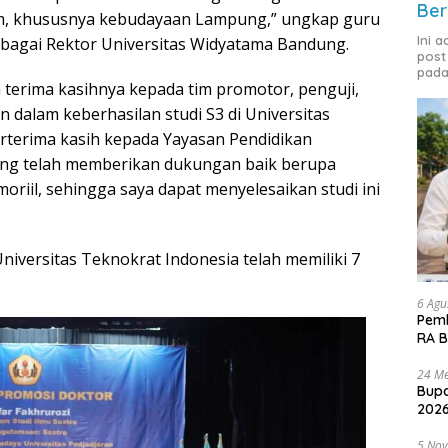
Ber
, khususnya kebudayaan Lampung,” ungkap guru
Ini 
ebagai Rektor Universitas Widyatama Bandung.
post
pada
 terima kasihnya kepada tim promotor, penguji,
 dalam keberhasilan studi S3 di Universitas
rterima kasih kepada Yayasan Pendidikan
ang telah memberikan dukungan baik berupa
oriil, sehingga saya dapat menyelesaikan studi ini
niversitas Teknokrat Indonesia telah memiliki 7
6 Agu
Pemk
RA B
24 Me
Bupa
2026
5 No