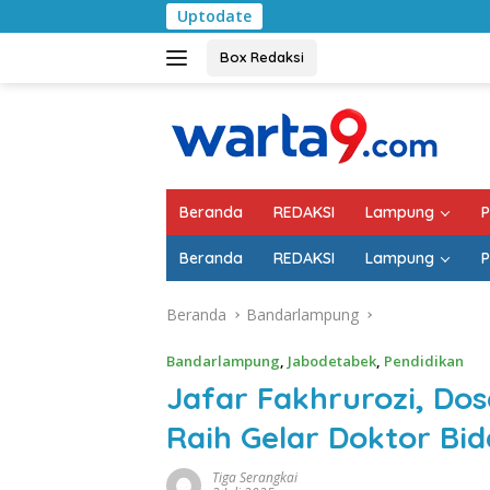
Langsung
Uptodate
Pemkab Lampung Sela
ke
konten
Box Redaksi
Beranda
REDAKSI
Lampung
P
Beranda
REDAKSI
Lampung
P
Beranda
Bandarlampung
Bandarlampung
,
Jabodetabek
,
Pendidikan
Jafar Fakhrurozi, Dos
Raih Gelar Doktor Bi
Tiga Serangkai