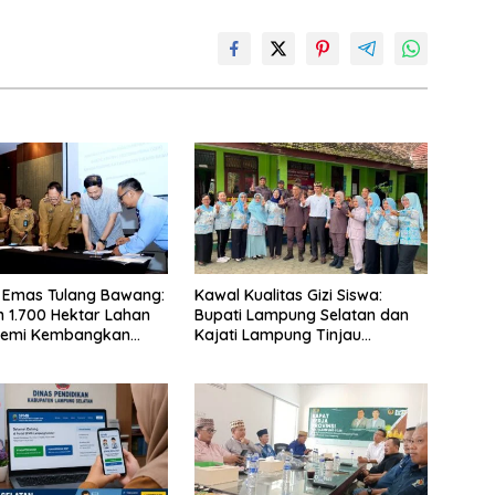
 Emas Tulang Bawang:
Kawal Kualitas Gizi Siswa:
 1.700 Hektar Lahan
Bupati Lampung Selatan dan
Demi Kembangkan
Kajati Lampung Tinjau
 Ekonomi Biru
Langsung Program Makan
Bergizi Gratis di Natar