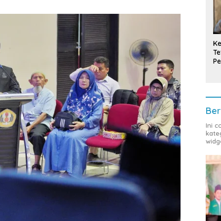
Ke
Te
Pe
T
Ber
Ini 
kate
widg