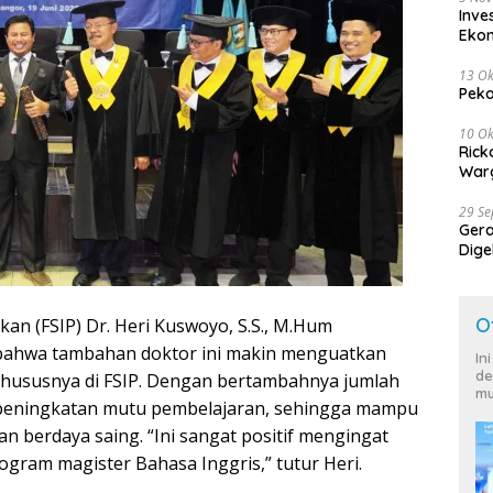
Inve
Eko
13 Ok
Peko
10 Ok
Rick
Warg
29 S
Ger
Dige
Harg
O
kan (FSIP) Dr. Heri Kuswoyo, S.S., M.Hum
ahwa tambahan doktor ini makin menguatkan
In
de
khususnya di FSIP. Dengan bertambahnya jumlah
mu
peningkatan mutu pembelajaran, sehingga mampu
n berdaya saing. “Ini sangat positif mengingat
rogram magister Bahasa Inggris,” tutur Heri.