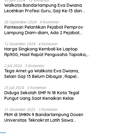
30 Juni 2024
12 Komentar
Walkota Bandarlampung Eva Dwiana
Lecehkan Profesi Guru, Gaji Ke-13 dan
THR Tidak Dibayarkan
26 September 2024
4 Komentar
Pantesan Pelantikan Pejabat Pemprov
Lampung Diam-diam, Ada 2 Pejabat
yang Dilantik Masih Golongan III/b
12 Desember 2024
4 Komentar
Harga Singkong Kembali ke Laptop
Rp900, Hasil Rapat Pengusaha Tapioka,
Petani Singkong dengan Pj. Gubernur
Lampung
2 Juli 2024
3 Komentar
Tega Amet ya Walikota Eva Dwiana,
Selain Gaji 13 Belum Dibayar, Rapel
Kenaikan Gaji 2 Bulan Juga Belum
Dibayar
25 Juli 2024
3 Komentar
Diduga Sekolah SMP N 18 Kota Tegal
Pungut Uang Saat Kenaikan Kelas
31 Desember 2022
3 Komentar
PkM di SMKN 9 Bandarlampung Dosen
Universitas Teknokrat Latih Siswa
Membuat Program Mobil RC Berbasis IoT