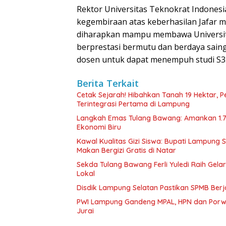
Rektor Universitas Teknokrat Indonesi
kegembiraan atas keberhasilan Jafar m
diharapkan mampu membawa Universit
berprestasi bermutu dan berdaya sain
dosen untuk dapat menempuh studi S3
Berita Terkait
Cetak Sejarah! Hibahkan Tanah 19 Hektar, 
Terintegrasi Pertama di Lampung
Langkah Emas Tulang Bawang: Amankan 1.
Ekonomi Biru
Kawal Kualitas Gizi Siswa: Bupati Lampung
Makan Bergizi Gratis di Natar
Sekda Tulang Bawang Ferli Yuledi Raih Gela
Lokal
Disdik Lampung Selatan Pastikan SPMB Ber
PWI Lampung Gandeng MPAL, HPN dan Porwa
Jurai