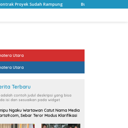
ampung
Bulan Kemerdekaan, Bupati Lampung Selatan Aj
atera Utara
atera Utara
erita Terbaru
i adalah contoh judul deskripsi yang bisa
da isi dan sesuaikan pada widget
nipu Ngaku Wartawan Catut Nama Media
rta9.com, Sebar Teror Modus Klarifikasi