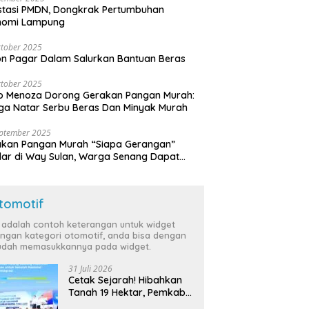
stasi PMDN, Dongkrak Pertumbuhan
nomi Lampung
tober 2025
n Pagar Dalam Salurkan Bantuan Beras
tober 2025
o Menoza Dorong Gerakan Pangan Murah:
a Natar Serbu Beras Dan Minyak Murah
eptember 2025
akan Pangan Murah “Siapa Gerangan”
lar di Way Sulan, Warga Senang Dapat
a Bersubsidi
tomotif
i adalah contoh keterangan untuk widget
ngan kategori otomotif, anda bisa dengan
dah memasukkannya pada widget.
31 Juli 2026
Cetak Sejarah! Hibahkan
Tanah 19 Hektar, Pemkab
Tulang Bawang Siap