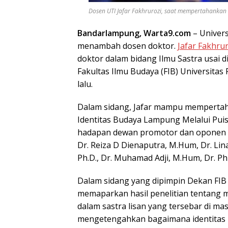
Dosen UTI Jafar Fakhrurozi, saat mempertahankan di
Bandarlampung, Warta9.com
– Univers
menambah dosen doktor.
Jafar Fakhru
doktor dalam bidang Ilmu Sastra usai d
Fakultas Ilmu Budaya (FIB) Universitas
lalu.
Dalam sidang, Jafar mampu mempertaha
Identitas Budaya Lampung Melalui Puis
hadapan dewan promotor dan oponen ah
Dr. Reiza D Dienaputra, M.Hum, Dr. Li
Ph.D., Dr. Muhamad Adji, M.Hum, Dr. Phi
Dalam sidang yang dipimpin Dekan FIB Pr
memaparkan hasil penelitian tentang
dalam sastra lisan yang tersebar di masy
mengetengahkan bagaimana identitas 