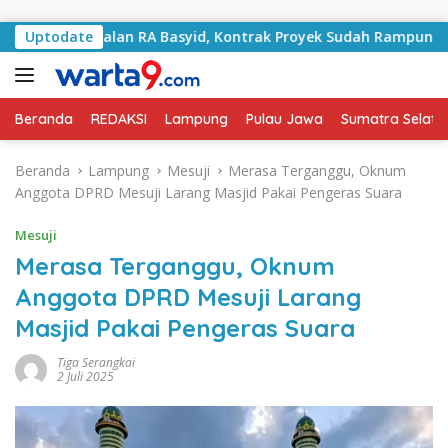
Langsung ke konten
gani Jalan RA Basyid, Kontrak Proyek Sudah Rampung
Uptodate
Beranda
REDAKSI
Lampung
Pulau Jawa
Sumatra Selata
Beranda
Lampung
Mesuji
Merasa Terganggu, Oknum
Anggota DPRD Mesuji Larang Masjid Pakai Pengeras Suara
Mesuji
Merasa Terganggu, Oknum
Anggota DPRD Mesuji Larang
Masjid Pakai Pengeras Suara
Tiga Serangkai
2 Juli 2025