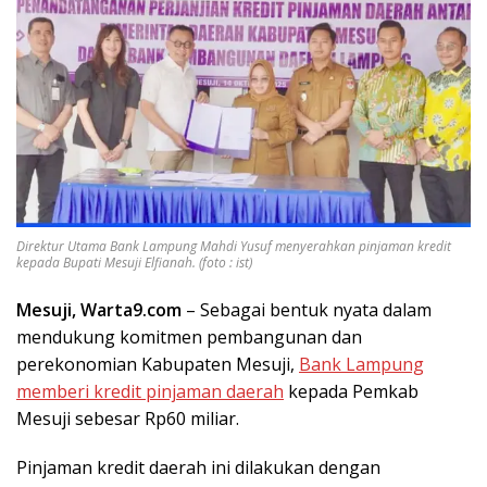
Direktur Utama Bank Lampung Mahdi Yusuf menyerahkan pinjaman kredit
kepada Bupati Mesuji Elfianah. (foto : ist)
Mesuji, Warta9.com
– Sebagai bentuk nyata dalam
mendukung komitmen pembangunan dan
perekonomian Kabupaten Mesuji,
Bank Lampung
memberi kredit pinjaman daerah
kepada Pemkab
Mesuji sebesar Rp60 miliar.
Pinjaman kredit daerah ini dilakukan dengan