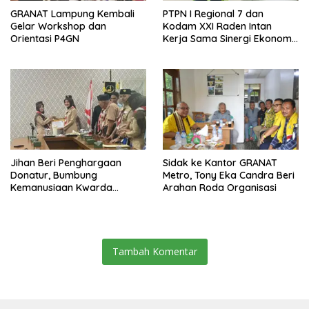
GRANAT Lampung Kembali
PTPN I Regional 7 dan
Gelar Workshop dan
Kodam XXI Raden Intan
Orientasi P4GN
Kerja Sama Sinergi Ekonomi
dan Keamanan
Jihan Beri Penghargaan
‎Sidak ke Kantor GRANAT
Donatur, Bumbung
Metro, Tony Eka Candra Beri
Kemanusiaan Kwarda
Arahan Roda Organisasi
Lampung Himpun Dana
Rp432.917.626
Tambah Komentar