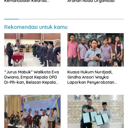
Kemanusiaan Kwarda
Arahan Roda Organisasi
Lampung Himpun Dana
Rp432.917.626
Rekomendasi untuk kamu
“Jurus Mabuk” Walikota Eva
Kuasa Hukum Nurdjadi,
Dwiana, Empat Kepala OPD
Gindha Ansori Wayka
Di-Plh-kan, Belasan Kepala
Laporkan Penyerobotan
SD dan SMP Rangkap
Tanah ke Polda Lampung
Jabatan Plt