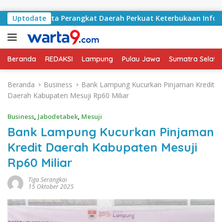
Langsung ke konten
an Minta Perangkat Daerah Perkuat Keterbukaan Informasi Pub
Uptodate
Beranda
REDAKSI
Lampung
Pulau Jawa
Sumatra Selata
Beranda
Business
Bank Lampung Kucurkan Pinjaman Kredit
Daerah Kabupaten Mesuji Rp60 Miliar
Business
,
Jabodetabek
,
Mesuji
Bank Lampung Kucurkan Pinjaman
Kredit Daerah Kabupaten Mesuji
Rp60 Miliar
Tiga Serangkai
15 Oktober 2025