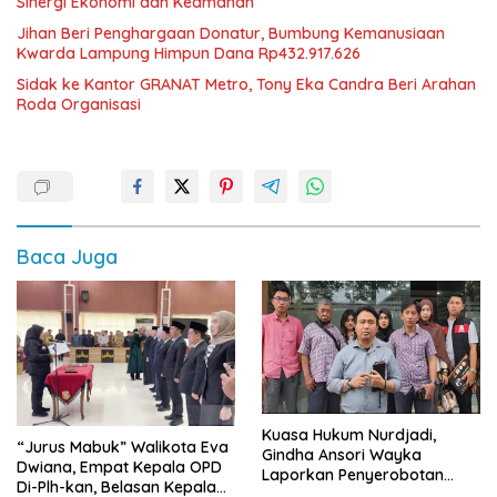
Sinergi Ekonomi dan Keamanan
Jihan Beri Penghargaan Donatur, Bumbung Kemanusiaan
Kwarda Lampung Himpun Dana Rp432.917.626
‎Sidak ke Kantor GRANAT Metro, Tony Eka Candra Beri Arahan
Roda Organisasi
Baca Juga
Kuasa Hukum Nurdjadi,
“Jurus Mabuk” Walikota Eva
Gindha Ansori Wayka
Dwiana, Empat Kepala OPD
Laporkan Penyerobotan
Di-Plh-kan, Belasan Kepala
Tanah ke Polda Lampung