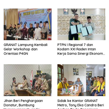
SD dan SMP Rangkap
Jabatan Plt
GRANAT Lampung Kembali
PTPN I Regional 7 dan
Gelar Workshop dan
Kodam XXI Raden Intan
Orientasi P4GN
Kerja Sama Sinergi Ekonomi
dan Keamanan
Jihan Beri Penghargaan
‎Sidak ke Kantor GRANAT
Donatur, Bumbung
Metro, Tony Eka Candra Beri