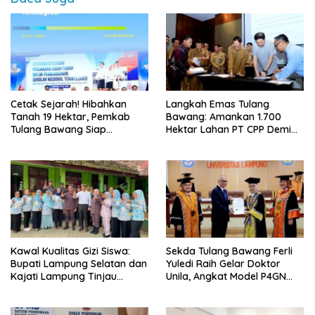
Cetak Sejarah! Hibahkan
Langkah Emas Tulang
Tanah 19 Hektar, Pemkab
Bawang: Amankan 1.700
Tulang Bawang Siap
Hektar Lahan PT CPP Demi
Hadirkan Sekolah Nasional
Kembangkan Kawasan
Terintegrasi Pertama di
Ekonomi Biru
Lampung
Kawal Kualitas Gizi Siswa:
Sekda Tulang Bawang Ferli
Bupati Lampung Selatan dan
Yuledi Raih Gelar Doktor
Kajati Lampung Tinjau
Unila, Angkat Model P4GN
Langsung Program Makan
Berbasis Kearifan Lokal
Bergizi Gratis di Natar