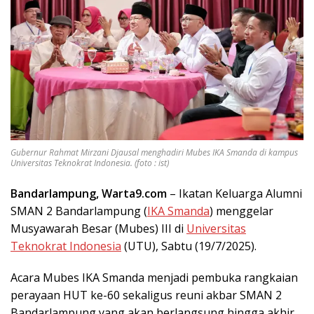
Gubernur Rahmat Mirzani Djausal menghadiri Mubes IKA Smanda di kampus
Universitas Teknokrat Indonesia. (foto : ist)
Bandarlampung, Warta9.com
– Ikatan Keluarga Alumni
SMAN 2 Bandarlampung (
IKA Smanda
) menggelar
Musyawarah Besar (Mubes) III di
Universitas
Teknokrat Indonesia
(UTU), Sabtu (19/7/2025).
Acara Mubes IKA Smanda menjadi pembuka rangkaian
perayaan HUT ke-60 sekaligus reuni akbar SMAN 2
Bandarlampung yang akan berlangsung hingga akhir