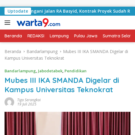
Langsung ke konten
ai Tangani Jalan RA Basyid, Kontrak Proyek Sudah Rampung
Uptodate
Beranda
REDAKSI
Lampung
Pulau Jawa
Sumatra Selata
Beranda
Bandarlampung
Mubes III IKA SMANDA Digelar di
Kampus Universitas Teknokrat
Bandarlampung
,
Jabodetabek
,
Pendidikan
Mubes III IKA SMANDA Digelar di
Kampus Universitas Teknokrat
Tiga Serangkai
19 Juli 2025