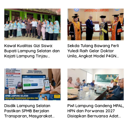
Hadirkan Sekolah Nasional
Kembangkan Kawasan
Terintegrasi Pertama di
Ekonomi Biru
Lampung
Kawal Kualitas Gizi Siswa:
Sekda Tulang Bawang Ferli
Bupati Lampung Selatan dan
Yuledi Raih Gelar Doktor
Kajati Lampung Tinjau
Unila, Angkat Model P4GN
Langsung Program Makan
Berbasis Kearifan Lokal
Bergizi Gratis di Natar
Disdik Lampung Selatan
PWI Lampung Gandeng MPAL,
Pastikan SPMB Berjalan
HPN dan Porwanas 2027
Transparan, Masyarakat
Disiapkan Bernuansa Adat
Diminta Waspadai Calo
Sai Bumi Ruwa Jurai