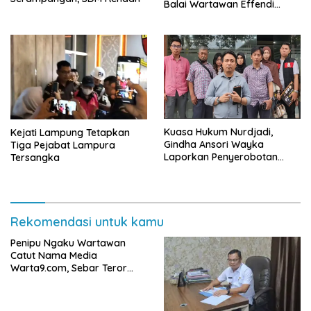
Balai Wartawan Effendi
Yusuf
Kuasa Hukum Nurdjadi,
Kejati Lampung Tetapkan
Gindha Ansori Wayka
Tiga Pejabat Lampura
Laporkan Penyerobotan
Tersangka
Tanah ke Polda Lampung
Rekomendasi untuk kamu
Penipu Ngaku Wartawan
Catut Nama Media
Warta9.com, Sebar Teror
Modus Klarifikasi