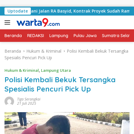
Langsung ke konten
 Tangani Jalan RA Basyid, Kontrak Proyek Sudah Rampung
Uptodate
Beranda
REDAKSI
Lampung
Pulau Jawa
Sumatra Selata
Beranda
Hukum & Kriminal
Polisi Kembali Bekuk Tersangka
Spesialis Pencuri Pick Up
Hukum & Kriminal
,
Lampung Utara
Polisi Kembali Bekuk Tersangka
Spesialis Pencuri Pick Up
Tiga Serangkai
21 Juli 2025