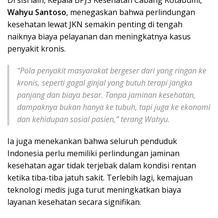
Di sisi lain, Kepala BPJS Kesehatan Cabang Kotabumi,
Wahyu Santoso
, menegaskan bahwa perlindungan
kesehatan lewat JKN semakin penting di tengah
naiknya biaya pelayanan dan meningkatnya kasus
penyakit kronis.
“Pola penyakit masyarakat bergeser dari yang ringan ke
kronis, seperti gagal ginjal yang butuh terapi jangka
panjang dan biaya besar. Tanpa jaminan kesehatan,
dampaknya bukan hanya ke tubuh, tapi juga ke ekonomi
dan kehidupan sosial pasien,” terang Wahyu.
Ia juga menekankan bahwa seluruh penduduk
Indonesia perlu memiliki perlindungan jaminan
kesehatan agar tidak terjebak dalam kondisi rentan
ketika tiba-tiba jatuh sakit. Terlebih lagi, kemajuan
teknologi medis juga turut meningkatkan biaya
layanan kesehatan secara signifikan.