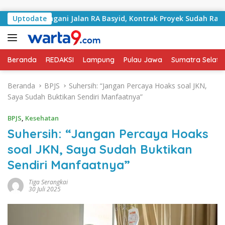
Langsung ke konten
i Tangani Jalan RA Basyid, Kontrak Proyek Sudah Rampung
Uptodate
Beranda
REDAKSI
Lampung
Pulau Jawa
Sumatra Selata
Beranda
BPJS
Suhersih: “Jangan Percaya Hoaks soal JKN,
Saya Sudah Buktikan Sendiri Manfaatnya”
BPJS
,
Kesehatan
Suhersih: “Jangan Percaya Hoaks
soal JKN, Saya Sudah Buktikan
Sendiri Manfaatnya”
Tiga Serangkai
30 Juli 2025