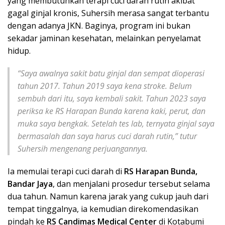
yang membutuhkan terapi cuci darah rutin akibat
gagal ginjal kronis, Suhersih merasa sangat terbantu
dengan adanya JKN. Baginya, program ini bukan
sekadar jaminan kesehatan, melainkan penyelamat
hidup.
“Saya awalnya sakit batu ginjal dan sempat dioperasi
tahun 2017. Tahun 2019 saya kena stroke. Belum
sembuh dari itu, saya kembali sakit. Tahun 2023 saya
periksa ke RS Harapan Bunda karena kaki, perut, dan
muka saya bengkak. Setelah tes lab, ternyata ginjal saya
bermasalah dan saya harus cuci darah rutin,” tutur
Suhersih mengenang perjuangannya.
Ia memulai terapi cuci darah di
RS Harapan Bunda,
Bandar Jaya
, dan menjalani prosedur tersebut selama
dua tahun. Namun karena jarak yang cukup jauh dari
tempat tinggalnya, ia kemudian direkomendasikan
pindah ke
RS Candimas Medical Center
di Kotabumi