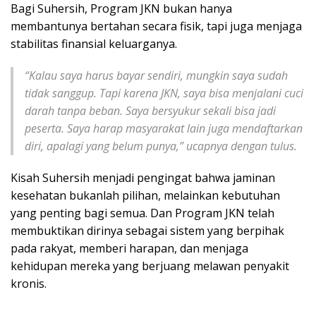
Bagi Suhersih, Program JKN bukan hanya
membantunya bertahan secara fisik, tapi juga menjaga
stabilitas finansial keluarganya.
“Kalau saya harus bayar sendiri, mungkin saya sudah
tidak sanggup. Tapi karena JKN, saya bisa menjalani cuci
darah tanpa beban. Saya bersyukur sekali bisa jadi
peserta. Saya harap masyarakat lain juga mendaftarkan
diri, apalagi yang belum punya,” ucapnya dengan tulus.
Kisah Suhersih menjadi pengingat bahwa jaminan
kesehatan bukanlah pilihan, melainkan kebutuhan
yang penting bagi semua. Dan Program JKN telah
membuktikan dirinya sebagai sistem yang berpihak
pada rakyat, memberi harapan, dan menjaga
kehidupan mereka yang berjuang melawan penyakit
kronis.