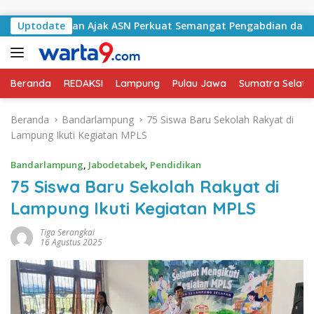
Langsung ke konten
 Selatan Ajak ASN Perkuat Semangat Pengabdian dan Tingkatk
Uptodate
Beranda
REDAKSI
Lampung
Pulau Jawa
Sumatra Selata
Beranda
Bandarlampung
75 Siswa Baru Sekolah Rakyat di
Lampung Ikuti Kegiatan MPLS
Bandarlampung
,
Jabodetabek
,
Pendidikan
75 Siswa Baru Sekolah Rakyat di
Lampung Ikuti Kegiatan MPLS
Tiga Serangkai
16 Agustus 2025