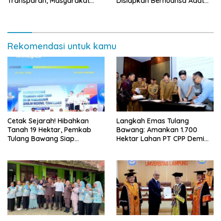
Transparan, Masyarakat
Disiapkan Bernuansa Adat
Diminta Waspadai Calo
Sai Bumi Ruwa Jurai
Rekomendasi untuk kamu
Cetak Sejarah! Hibahkan
Langkah Emas Tulang
Tanah 19 Hektar, Pemkab
Bawang: Amankan 1.700
Tulang Bawang Siap
Hektar Lahan PT CPP Demi
Hadirkan Sekolah Nasional
Kembangkan Kawasan
Terintegrasi Pertama di
Ekonomi Biru
Lampung