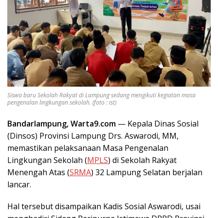
Siswa baru Sekolah Rakyat di Lampung sedang mengikuti kegiatan masa
pengenalan lingkungan sekolah. (foto : ist)
Bandarlampung, Warta9.com
— Kepala Dinas Sosial
(Dinsos) Provinsi Lampung Drs. Aswarodi, MM,
memastikan pelaksanaan Masa Pengenalan
Lingkungan Sekolah (
MPLS
) di Sekolah Rakyat
Menengah Atas (
SRMA
) 32 Lampung Selatan berjalan
lancar.
Hal tersebut disampaikan Kadis Sosial Aswarodi, usai