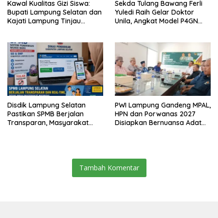
Kawal Kualitas Gizi Siswa:
Sekda Tulang Bawang Ferli
Bupati Lampung Selatan dan
Yuledi Raih Gelar Doktor
Kajati Lampung Tinjau
Unila, Angkat Model P4GN
Langsung Program Makan
Berbasis Kearifan Lokal
Bergizi Gratis di Natar
Disdik Lampung Selatan
PWI Lampung Gandeng MPAL,
Pastikan SPMB Berjalan
HPN dan Porwanas 2027
Transparan, Masyarakat
Disiapkan Bernuansa Adat
Diminta Waspadai Calo
Sai Bumi Ruwa Jurai
Tambah Komentar