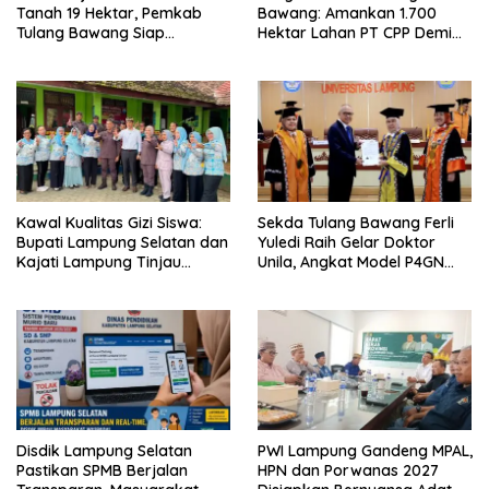
Tanah 19 Hektar, Pemkab
Bawang: Amankan 1.700
Tulang Bawang Siap
Hektar Lahan PT CPP Demi
Hadirkan Sekolah Nasional
Kembangkan Kawasan
Terintegrasi Pertama di
Ekonomi Biru
Lampung
Kawal Kualitas Gizi Siswa:
Sekda Tulang Bawang Ferli
Bupati Lampung Selatan dan
Yuledi Raih Gelar Doktor
Kajati Lampung Tinjau
Unila, Angkat Model P4GN
Langsung Program Makan
Berbasis Kearifan Lokal
Bergizi Gratis di Natar
Disdik Lampung Selatan
PWI Lampung Gandeng MPAL,
Pastikan SPMB Berjalan
HPN dan Porwanas 2027