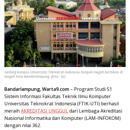
Gedung kampus Universitas Teknokrat Indonesia tampak megah berlokasi di
tengah Kota Bandarlampung. (foto : ist)
Bandarlampung, Warta9.com
– Program Studi S1
Sistem Informasi Fakultas Teknik Ilmu Komputer
Universitas Teknokrat Indonesia (FTIK-UTI) berhasil
meraih
AKREDITASI UNGGUL
dari Lembaga Akreditasi
Nasional Informatika dan Komputer (LAM-INFOKOM)
dengan nilai 362.