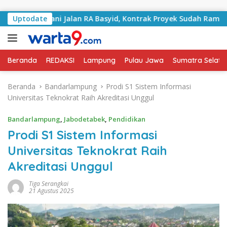
Langsung ke konten
 Tangani Jalan RA Basyid, Kontrak Proyek Sudah Rampung
Uptodate
Beranda
REDAKSI
Lampung
Pulau Jawa
Sumatra Selata
Beranda
Bandarlampung
Prodi S1 Sistem Informasi
Universitas Teknokrat Raih Akreditasi Unggul
Bandarlampung
,
Jabodetabek
,
Pendidikan
Prodi S1 Sistem Informasi
Universitas Teknokrat Raih
Akreditasi Unggul
Tiga Serangkai
21 Agustus 2025