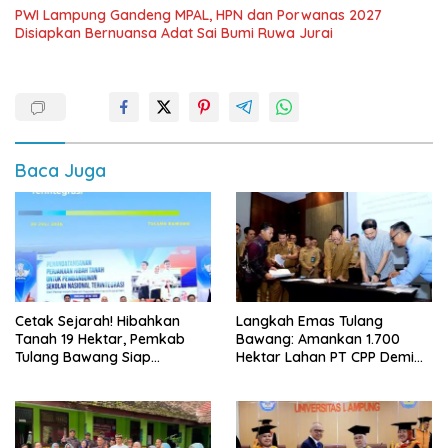
PWI Lampung Gandeng MPAL, HPN dan Porwanas 2027
Disiapkan Bernuansa Adat Sai Bumi Ruwa Jurai
Baca Juga
Cetak Sejarah! Hibahkan
Langkah Emas Tulang
Tanah 19 Hektar, Pemkab
Bawang: Amankan 1.700
Tulang Bawang Siap
Hektar Lahan PT CPP Demi
Hadirkan Sekolah Nasional
Kembangkan Kawasan
Terintegrasi Pertama di
Ekonomi Biru
Lampung