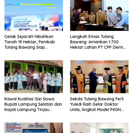
Cetak Sejarah! Hibahkan
Langkah Emas Tulang
Tanah 19 Hektar, Pemkab
Bawang: Amankan 1.700
Tulang Bawang Siap
Hektar Lahan PT CPP Demi
Hadirkan Sekolah Nasional
Kembangkan Kawasan
Terintegrasi Pertama di
Ekonomi Biru
Lampung
Kawal Kualitas Gizi Siswa:
Sekda Tulang Bawang Ferli
Bupati Lampung Selatan dan
Yuledi Raih Gelar Doktor
Kajati Lampung Tinjau
Unila, Angkat Model P4GN
Langsung Program Makan
Berbasis Kearifan Lokal
Bergizi Gratis di Natar