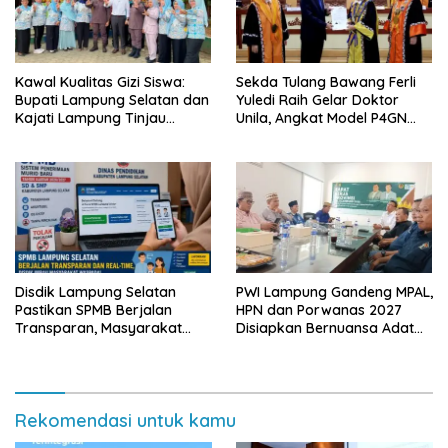
Kawal Kualitas Gizi Siswa:
Sekda Tulang Bawang Ferli
Bupati Lampung Selatan dan
Yuledi Raih Gelar Doktor
Kajati Lampung Tinjau
Unila, Angkat Model P4GN
Langsung Program Makan
Berbasis Kearifan Lokal
Bergizi Gratis di Natar
Disdik Lampung Selatan
PWI Lampung Gandeng MPAL,
Pastikan SPMB Berjalan
HPN dan Porwanas 2027
Transparan, Masyarakat
Disiapkan Bernuansa Adat
Diminta Waspadai Calo
Sai Bumi Ruwa Jurai
Rekomendasi untuk kamu