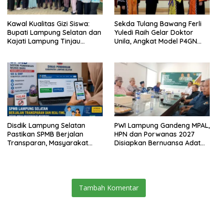
Kawal Kualitas Gizi Siswa:
Sekda Tulang Bawang Ferli
Bupati Lampung Selatan dan
Yuledi Raih Gelar Doktor
Kajati Lampung Tinjau
Unila, Angkat Model P4GN
Langsung Program Makan
Berbasis Kearifan Lokal
Bergizi Gratis di Natar
Disdik Lampung Selatan
PWI Lampung Gandeng MPAL,
Pastikan SPMB Berjalan
HPN dan Porwanas 2027
Transparan, Masyarakat
Disiapkan Bernuansa Adat
Diminta Waspadai Calo
Sai Bumi Ruwa Jurai
Tambah Komentar