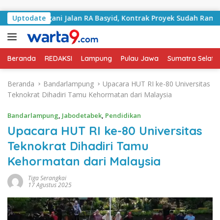
Langsung ke konten
Tangani Jalan RA Basyid, Kontrak Proyek Sudah Rampung
Uptodate
Beranda
REDAKSI
Lampung
Pulau Jawa
Sumatra Selata
Beranda
Bandarlampung
Upacara HUT RI ke-80 Universitas
Teknokrat Dihadiri Tamu Kehormatan dari Malaysia
Bandarlampung
,
Jabodetabek
,
Pendidikan
Upacara HUT RI ke-80 Universitas
Teknokrat Dihadiri Tamu
Kehormatan dari Malaysia
Tiga Serangkai
17 Agustus 2025