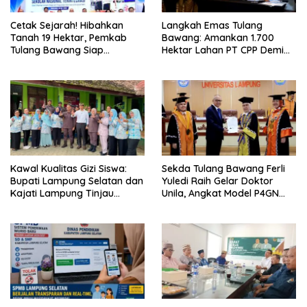
Cetak Sejarah! Hibahkan
Langkah Emas Tulang
Tanah 19 Hektar, Pemkab
Bawang: Amankan 1.700
Tulang Bawang Siap
Hektar Lahan PT CPP Demi
Hadirkan Sekolah Nasional
Kembangkan Kawasan
Terintegrasi Pertama di
Ekonomi Biru
Lampung
Kawal Kualitas Gizi Siswa:
Sekda Tulang Bawang Ferli
Bupati Lampung Selatan dan
Yuledi Raih Gelar Doktor
Kajati Lampung Tinjau
Unila, Angkat Model P4GN
Langsung Program Makan
Berbasis Kearifan Lokal
Bergizi Gratis di Natar