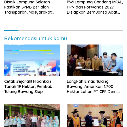
Disdik Lampung Selatan
PWI Lampung Gandeng MPAL,
Pastikan SPMB Berjalan
HPN dan Porwanas 2027
Transparan, Masyarakat
Disiapkan Bernuansa Adat
Diminta Waspadai Calo
Sai Bumi Ruwa Jurai
Rekomendasi untuk kamu
Cetak Sejarah! Hibahkan
Langkah Emas Tulang
Tanah 19 Hektar, Pemkab
Bawang: Amankan 1.700
Tulang Bawang Siap
Hektar Lahan PT CPP Demi
Hadirkan Sekolah Nasional
Kembangkan Kawasan
Terintegrasi Pertama di
Ekonomi Biru
Lampung