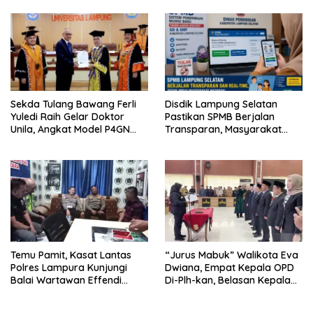
Terintegrasi Pertama di
Bergizi Gratis di Natar
Lampung
Sekda Tulang Bawang Ferli
Disdik Lampung Selatan
Yuledi Raih Gelar Doktor
Pastikan SPMB Berjalan
Unila, Angkat Model P4GN
Transparan, Masyarakat
Berbasis Kearifan Lokal
Diminta Waspadai Calo
Temu Pamit, Kasat Lantas
“Jurus Mabuk” Walikota Eva
Polres Lampura Kunjungi
Dwiana, Empat Kepala OPD
Balai Wartawan Effendi
Di-Plh-kan, Belasan Kepala
Yusuf
SD dan SMP Rangkap
Jabatan Plt