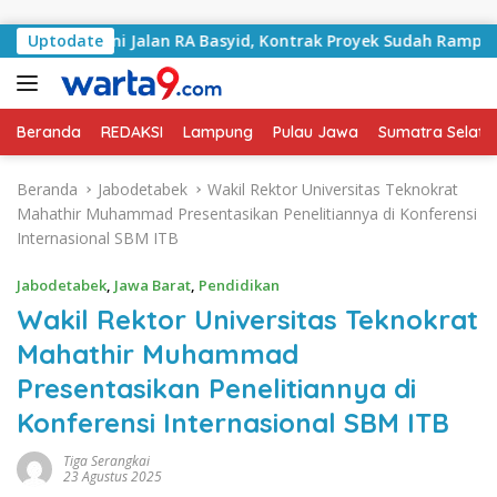
Langsung ke konten
angani Jalan RA Basyid, Kontrak Proyek Sudah Rampung
Uptodate
Beranda
REDAKSI
Lampung
Pulau Jawa
Sumatra Selata
Beranda
Jabodetabek
Wakil Rektor Universitas Teknokrat
Mahathir Muhammad Presentasikan Penelitiannya di Konferensi
Internasional SBM ITB
Jabodetabek
,
Jawa Barat
,
Pendidikan
Wakil Rektor Universitas Teknokrat
Mahathir Muhammad
Presentasikan Penelitiannya di
Konferensi Internasional SBM ITB
Tiga Serangkai
23 Agustus 2025