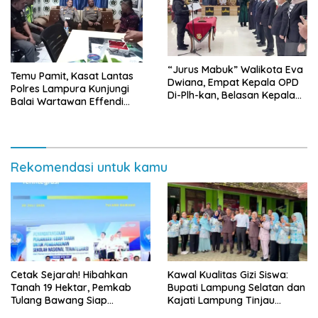
“Jurus Mabuk” Walikota Eva
Temu Pamit, Kasat Lantas
Dwiana, Empat Kepala OPD
Polres Lampura Kunjungi
Di-Plh-kan, Belasan Kepala
Balai Wartawan Effendi
SD dan SMP Rangkap
Yusuf
Jabatan Plt
Rekomendasi untuk kamu
Cetak Sejarah! Hibahkan
Kawal Kualitas Gizi Siswa:
Tanah 19 Hektar, Pemkab
Bupati Lampung Selatan dan
Tulang Bawang Siap
Kajati Lampung Tinjau
Hadirkan Sekolah Nasional
Langsung Program Makan