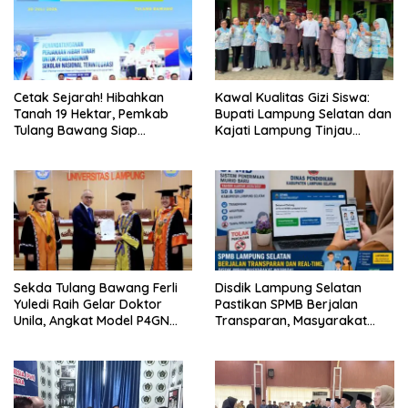
Cetak Sejarah! Hibahkan
Kawal Kualitas Gizi Siswa:
Tanah 19 Hektar, Pemkab
Bupati Lampung Selatan dan
Tulang Bawang Siap
Kajati Lampung Tinjau
Hadirkan Sekolah Nasional
Langsung Program Makan
Terintegrasi Pertama di
Bergizi Gratis di Natar
Lampung
Sekda Tulang Bawang Ferli
Disdik Lampung Selatan
Yuledi Raih Gelar Doktor
Pastikan SPMB Berjalan
Unila, Angkat Model P4GN
Transparan, Masyarakat
Berbasis Kearifan Lokal
Diminta Waspadai Calo