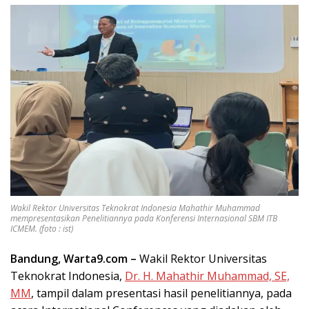
Wakil Rektor Universitas Teknokrat Indonesia Mahathir Muhammad
mempresentasikan Penelitiannya pada Konferensi Internasional SBM ITB
ICMEM. (foto : ist)
Bandung, Warta9.com –
Wakil Rektor Universitas
Teknokrat Indonesia,
Dr. H. Mahathir Muhammad, SE,
MM
, tampil dalam presentasi hasil penelitiannya, pada