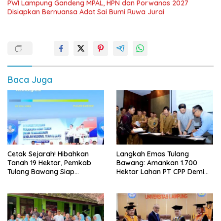
PWI Lampung Gandeng MPAL, HPN dan Porwanas 2027
Disiapkan Bernuansa Adat Sai Bumi Ruwa Jurai
Baca Juga
Cetak Sejarah! Hibahkan
Langkah Emas Tulang
Tanah 19 Hektar, Pemkab
Bawang: Amankan 1.700
Tulang Bawang Siap
Hektar Lahan PT CPP Demi
Hadirkan Sekolah Nasional
Kembangkan Kawasan
Terintegrasi Pertama di
Ekonomi Biru
Lampung