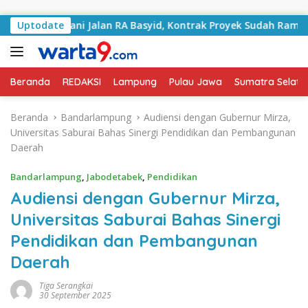
Langsung ke konten
 Tangani Jalan RA Basyid, Kontrak Proyek Sudah Rampung
Uptodate
Beranda
REDAKSI
Lampung
Pulau Jawa
Sumatra Selata
Beranda
Bandarlampung
Audiensi dengan Gubernur Mirza,
Universitas Saburai Bahas Sinergi Pendidikan dan Pembangunan
Daerah
Bandarlampung
,
Jabodetabek
,
Pendidikan
Audiensi dengan Gubernur Mirza,
Universitas Saburai Bahas Sinergi
Pendidikan dan Pembangunan
Daerah
Tiga Serangkai
30 September 2025