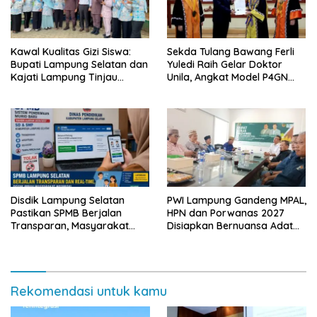
Kawal Kualitas Gizi Siswa:
Sekda Tulang Bawang Ferli
Bupati Lampung Selatan dan
Yuledi Raih Gelar Doktor
Kajati Lampung Tinjau
Unila, Angkat Model P4GN
Langsung Program Makan
Berbasis Kearifan Lokal
Bergizi Gratis di Natar
Disdik Lampung Selatan
PWI Lampung Gandeng MPAL,
Pastikan SPMB Berjalan
HPN dan Porwanas 2027
Transparan, Masyarakat
Disiapkan Bernuansa Adat
Diminta Waspadai Calo
Sai Bumi Ruwa Jurai
Rekomendasi untuk kamu