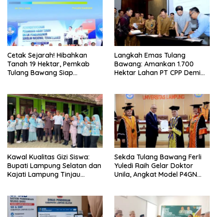
Cetak Sejarah! Hibahkan
Langkah Emas Tulang
Tanah 19 Hektar, Pemkab
Bawang: Amankan 1.700
Tulang Bawang Siap
Hektar Lahan PT CPP Demi
Hadirkan Sekolah Nasional
Kembangkan Kawasan
Terintegrasi Pertama di
Ekonomi Biru
Lampung
Kawal Kualitas Gizi Siswa:
Sekda Tulang Bawang Ferli
Bupati Lampung Selatan dan
Yuledi Raih Gelar Doktor
Kajati Lampung Tinjau
Unila, Angkat Model P4GN
Langsung Program Makan
Berbasis Kearifan Lokal
Bergizi Gratis di Natar