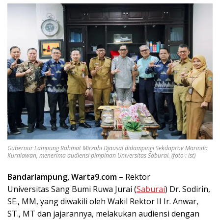
Gubernur Lampung Rahmat Mirzabi Djausal didampingi Sekdaprov Marindo
Kurniawan, menerima audiensi pimpinan Universitas Saburai. (foto : ist)
Bandarlampung, Warta9.com
– Rektor
Universitas Sang Bumi Ruwa Jurai (
Saburai
) Dr. Sodirin,
SE., MM, yang diwakili oleh Wakil Rektor II Ir. Anwar,
ST., MT dan jajarannya, melakukan audiensi dengan