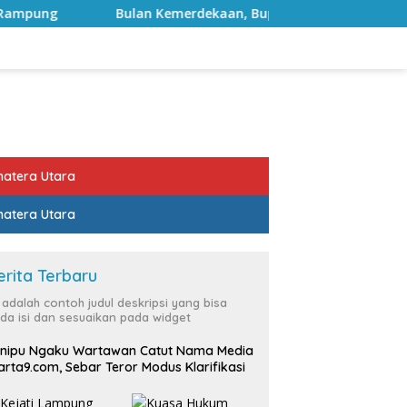
lan Kemerdekaan, Bupati Lampung Selatan Ajak ASN Perkuat 
atera Utara
atera Utara
erita Terbaru
i adalah contoh judul deskripsi yang bisa
da isi dan sesuaikan pada widget
nipu Ngaku Wartawan Catut Nama Media
rta9.com, Sebar Teror Modus Klarifikasi