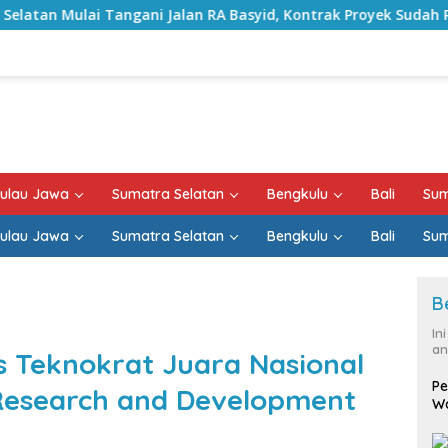
ni Jalan RA Basyid, Kontrak Proyek Sudah Rampung
Bu
ulau Jawa
Sumatra Selatan
Bengkulu
Bali
Sum
ulau Jawa
Sumatra Selatan
Bengkulu
Bali
Sum
B
In
an
s Teknokrat Juara Nasional
Pe
Research and Development
Wa