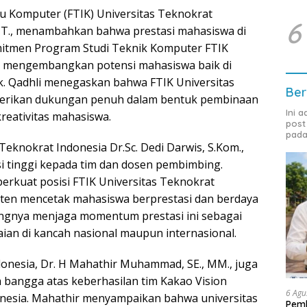
mu Komputer (FTIK) Universitas Teknokrat
6
MIT., menambahkan bahwa prestasi mahasiswa di
omitmen Program Studi Teknik Komputer FTIK
uk mengembangkan potensi mahasiswa baik di
 Qadhli menegaskan bahwa FTIK Universitas
Ber
berikan dukungan penuh dalam bentuk pembinaan
Ini 
eativitas mahasiswa.
post
pada
Teknokrat Indonesia Dr.Sc. Dedi Darwis, S.Kom.,
i tinggi kepada tim dan dosen pembimbing.
erkuat posisi FTIK Universitas Teknokrat
isten mencetak mahasiswa berprestasi dan berdaya
tingnya menjaga momentum prestasi ini sebagai
ian di kancah nasional maupun internasional.
donesia, Dr. H Mahathir Muhammad, SE., MM., juga
bangga atas keberhasilan tim Kakao Vision
6 Agu
nesia. Mahathir menyampaikan bahwa universitas
Pemk