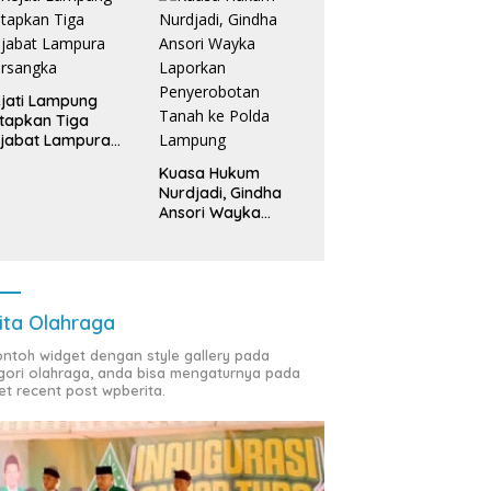
jati Lampung
tapkan Tiga
jabat Lampura
ersangka
Kuasa Hukum
Nurdjadi, Gindha
Ansori Wayka
Laporkan
Penyerobotan
Tanah ke Polda
Lampung
ita Olahraga
contoh widget dengan style gallery pada
gori olahraga, anda bisa mengaturnya pada
et recent post wpberita.