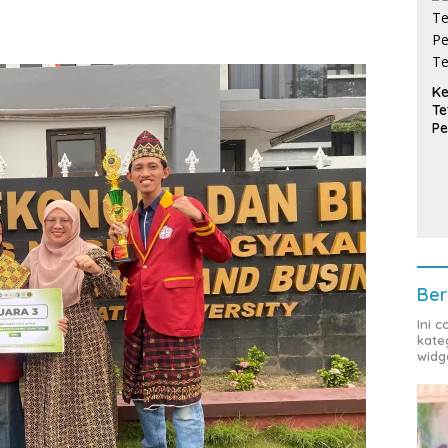
Ke
Te
Pe
T
Ber
Ini 
kate
widg