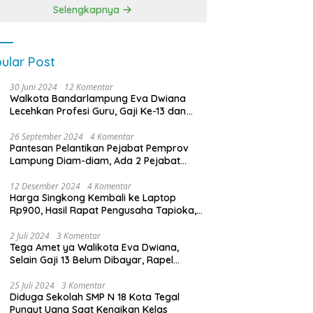
Kuat Melalui 4 Pilar
Selengkapnya
Kebangsaan
ular Post
30 Juni 2024
12 Komentar
Walkota Bandarlampung Eva Dwiana
Lecehkan Profesi Guru, Gaji Ke-13 dan
THR Tidak Dibayarkan
26 September 2024
4 Komentar
Pantesan Pelantikan Pejabat Pemprov
Lampung Diam-diam, Ada 2 Pejabat
yang Dilantik Masih Golongan III/b
12 Desember 2024
4 Komentar
Harga Singkong Kembali ke Laptop
Rp900, Hasil Rapat Pengusaha Tapioka,
Petani Singkong dengan Pj. Gubernur
Lampung
2 Juli 2024
3 Komentar
Tega Amet ya Walikota Eva Dwiana,
Selain Gaji 13 Belum Dibayar, Rapel
Kenaikan Gaji 2 Bulan Juga Belum
Dibayar
25 Juli 2024
3 Komentar
Diduga Sekolah SMP N 18 Kota Tegal
Pungut Uang Saat Kenaikan Kelas