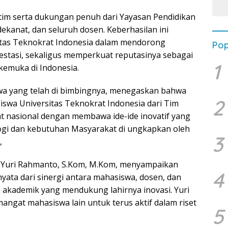
as tim serta dukungan penuh dari Yayasan Pendidikan
dekanat, dan seluruh dosen. Keberhasilan ini
itas Teknokrat Indonesia dalam mendorong
Pop
estasi, sekaligus memperkuat reputasinya sebagai
1
kemuka di Indonesia.
wa yang telah di bimbingnya, menegaskan bahwa
2
siswa Universitas Teknokrat Indonesia dari Tim
t nasional dengan membawa ide-ide inovatif yang
gi dan kebutuhan Masyarakat di ungkapkan oleh
3
,
 Yuri Rahmanto, S.Kom, M.Kom, menyampaikan
4
yata dari sinergi antara mahasiswa, dosen, dan
 akademik yang mendukung lahirnya inovasi. Yuri
angat mahasiswa lain untuk terus aktif dalam riset
5