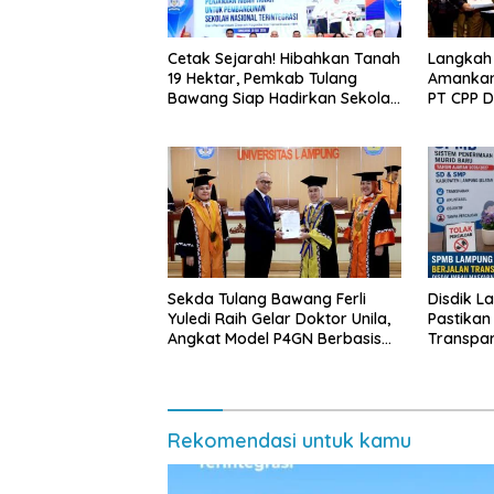
Cetak Sejarah! Hibahkan Tanah
Langkah
19 Hektar, Pemkab Tulang
Amankan
Bawang Siap Hadirkan Sekolah
PT CPP 
Nasional Terintegrasi Pertama
Kawasan
di Lampung
Sekda Tulang Bawang Ferli
Disdik L
Yuledi Raih Gelar Doktor Unila,
Pastikan
Angkat Model P4GN Berbasis
Transpa
Kearifan Lokal
Diminta 
Rekomendasi untuk kamu