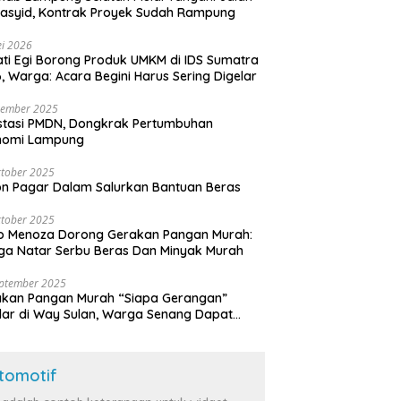
asyid, Kontrak Proyek Sudah Rampung
i 2026
ti Egi Borong Produk UMKM di IDS Sumatra
, Warga: Acara Begini Harus Sering Digelar
vember 2025
stasi PMDN, Dongkrak Pertumbuhan
nomi Lampung
tober 2025
n Pagar Dalam Salurkan Bantuan Beras
tober 2025
o Menoza Dorong Gerakan Pangan Murah:
a Natar Serbu Beras Dan Minyak Murah
eptember 2025
akan Pangan Murah “Siapa Gerangan”
lar di Way Sulan, Warga Senang Dapat
a Bersubsidi
tomotif