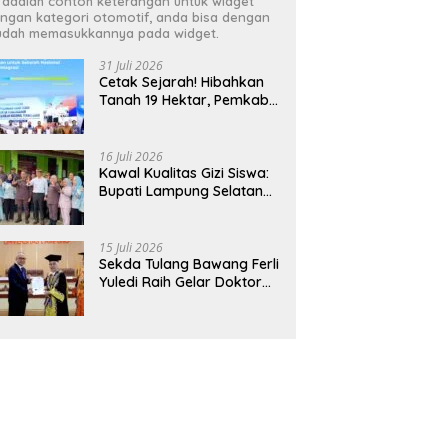
i adalah contoh keterangan untuk widget
ngan kategori otomotif, anda bisa dengan
dah memasukkannya pada widget.
31 Juli 2026
Cetak Sejarah! Hibahkan
Tanah 19 Hektar, Pemkab
Tulang Bawang Siap
Hadirkan Sekolah Nasional
Terintegrasi Pertama di
16 Juli 2026
Lampung
Kawal Kualitas Gizi Siswa:
Bupati Lampung Selatan
dan Kajati Lampung Tinjau
Langsung Program Makan
Bergizi Gratis di Natar
15 Juli 2026
Sekda Tulang Bawang Ferli
Yuledi Raih Gelar Doktor
Unila, Angkat Model P4GN
Berbasis Kearifan Lokal