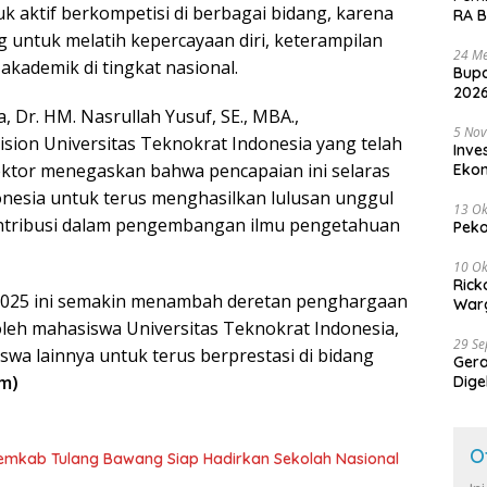
 aktif berkompetisi di berbagai bidang, karena
RA B
ng untuk melatih kepercayaan diri, keterampilan
24 Me
akademik di tingkat nasional.
Bupa
2026
, Dr. HM. Nasrullah Yusuf, SE., MBA.,
5 No
sion Universitas Teknokrat Indonesia yang telah
Inve
Rektor menegaskan bahwa pencapaian ini selaras
Eko
onesia untuk terus menghasilkan lulusan unggul
13 Ok
ontribusi dalam pengembangan ilmu pengetahuan
Peko
10 Ok
Rick
l 2025 ini semakin menambah deretan penghargaan
Warg
oleh mahasiswa Universitas Teknokrat Indonesia,
29 S
swa lainnya untuk terus berprestasi di bidang
Ger
m)
Dige
Harg
O
Pemkab Tulang Bawang Siap Hadirkan Sekolah Nasional