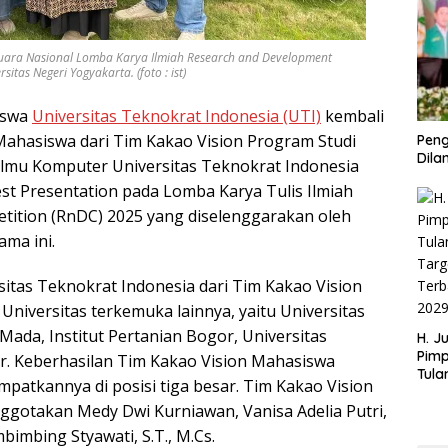
 Juara Nasional Lomba Karya Ilmiah Research and Development
tas Negeri Yogyakarta. (foto : ist)
iswa
Universitas Teknokrat Indonesia (UTI)
kembali
 Mahasiswa dari Tim Kakao Vision Program Studi
Peng
Dilan
Ilmu Komputer Universitas Teknokrat Indonesia
est Presentation pada Lomba Karya Tulis Ilmiah
tition (RnDC) 2025 yang diselenggarakan oleh
ama ini.
sitas Teknokrat Indonesia dari Tim Kakao Vision
Universitas terkemuka lainnya, yaitu Universitas
Mada, Institut Pertanian Bogor, Universitas
H. J
Pim
r. Keberhasilan Tim Kakao Vision Mahasiswa
Tula
patkannya di posisi tiga besar. Tim Kakao Vision
Targ
ggotakan Medy Dwi Kurniawan, Vanisa Adelia Putri,
Terb
202
imbing Styawati, S.T., M.Cs.