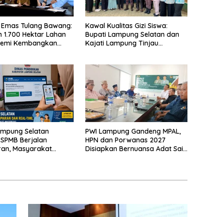
 Emas Tulang Bawang:
Kawal Kualitas Gizi Siswa:
 1.700 Hektar Lahan
Bupati Lampung Selatan dan
Demi Kembangkan
Kajati Lampung Tinjau
 Ekonomi Biru
Langsung Program Makan
Bergizi Gratis di Natar
ampung Selatan
PWI Lampung Gandeng MPAL,
 SPMB Berjalan
HPN dan Porwanas 2027
ran, Masyarakat
Disiapkan Bernuansa Adat Sai
Waspadai Calo
Bumi Ruwa Jurai