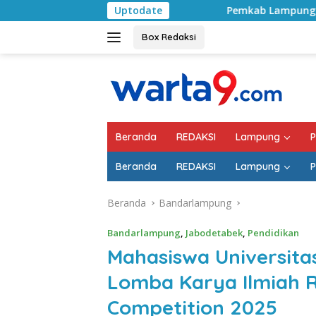
Langsung
Uptodate
Pemkab Lampung Selatan Mulai Tanga
ke
konten
Box Redaksi
Beranda
REDAKSI
Lampung
P
Beranda
REDAKSI
Lampung
P
Beranda
Bandarlampung
Bandarlampung
,
Jabodetabek
,
Pendidikan
Mahasiswa Universita
Lomba Karya Ilmiah 
Competition 2025