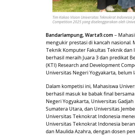
Tim Kakao Vision Universitas Teknokrat Indonesia
Competition 2025 yang diselenggarakan oleh Universi
Bandarlampung, Warta9.com
– Mahas
mengukir prestasi di kancah nasional.
Teknik Komputer Fakultas Teknik dan 
berhasil meraih Juara 3 dan predikat B
(KTI) Research and Development Compe
Universitas Negeri Yogyakarta, belum l
Dalam kompetisi ini, Mahasiswa Univer
berhasil masuk ke babak final bersama 
Negeri Yogyakarta, Universitas Gadjah 
Sumatera Utara, dan Universitas Jembe
Universitas Teknokrat Indonesia menem
Universitas Teknokrat Indonesia beran
dan Maulida Azahra, dengan dosen pemb