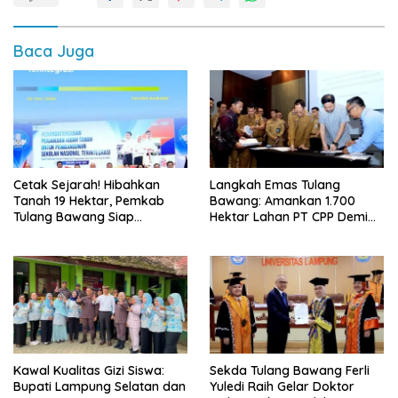
Baca Juga
Cetak Sejarah! Hibahkan
Langkah Emas Tulang
Tanah 19 Hektar, Pemkab
Bawang: Amankan 1.700
Tulang Bawang Siap
Hektar Lahan PT CPP Demi
Hadirkan Sekolah Nasional
Kembangkan Kawasan
Terintegrasi Pertama di
Ekonomi Biru
Lampung
Kawal Kualitas Gizi Siswa:
Sekda Tulang Bawang Ferli
Bupati Lampung Selatan dan
Yuledi Raih Gelar Doktor