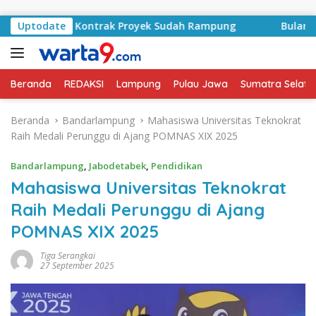
Langsung ke konten
asyid, Kontrak Proyek Sudah Rampung
Uptodate
Bulan Kemerdek
Beranda
REDAKSI
Lampung
Pulau Jawa
Sumatra Selata
Beranda
Bandarlampung
Mahasiswa Universitas Teknokrat
Raih Medali Perunggu di Ajang POMNAS XIX 2025
Bandarlampung
,
Jabodetabek
,
Pendidikan
Mahasiswa Universitas Teknokrat
Raih Medali Perunggu di Ajang
POMNAS XIX 2025
Tiga Serangkai
27 September 2025