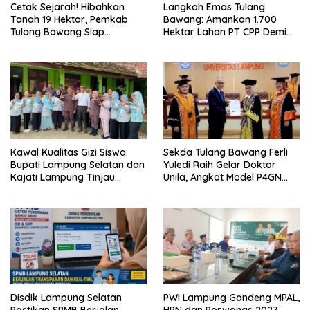
Cetak Sejarah! Hibahkan
Langkah Emas Tulang
Tanah 19 Hektar, Pemkab
Bawang: Amankan 1.700
Tulang Bawang Siap
Hektar Lahan PT CPP Demi
Hadirkan Sekolah Nasional
Kembangkan Kawasan
Terintegrasi Pertama di
Ekonomi Biru
Lampung
Kawal Kualitas Gizi Siswa:
Sekda Tulang Bawang Ferli
Bupati Lampung Selatan dan
Yuledi Raih Gelar Doktor
Kajati Lampung Tinjau
Unila, Angkat Model P4GN
Langsung Program Makan
Berbasis Kearifan Lokal
Bergizi Gratis di Natar
Disdik Lampung Selatan
PWI Lampung Gandeng MPAL,
Pastikan SPMB Berjalan
HPN dan Porwanas 2027