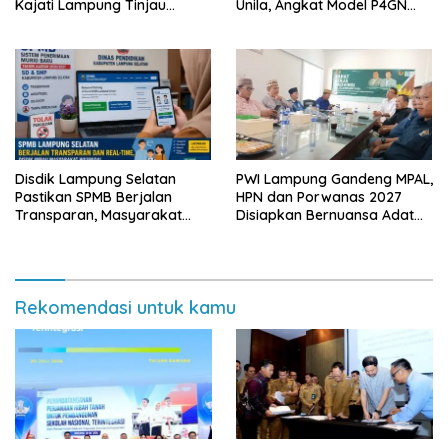
Kajati Lampung Tinjau
Unila, Angkat Model P4GN
Langsung Program Makan
Berbasis Kearifan Lokal
Bergizi Gratis di Natar
Disdik Lampung Selatan
PWI Lampung Gandeng MPAL,
Pastikan SPMB Berjalan
HPN dan Porwanas 2027
Transparan, Masyarakat
Disiapkan Bernuansa Adat
Diminta Waspadai Calo
Sai Bumi Ruwa Jurai
Rekomendasi untuk kamu