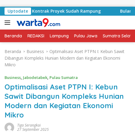
Langsung ke konten
asyid, Kontrak Proyek Sudah Rampung
Uptodate
Bulan Kemerdeka
Beranda
REDAKSI
Lampung
Pulau Jawa
Sumatra Selata
Beranda
Business
Optimalisasi Aset PTPN I: Kebun Sawit
Dibangun Kompleks Hunian Modern dan Kegiatan Ekonomi
Mikro
Business
,
Jabodetabek
,
Pulau Sumatra
Optimalisasi Aset PTPN I: Kebun
Sawit Dibangun Kompleks Hunian
Modern dan Kegiatan Ekonomi
Mikro
Tiga Serangkai
27 September 2025