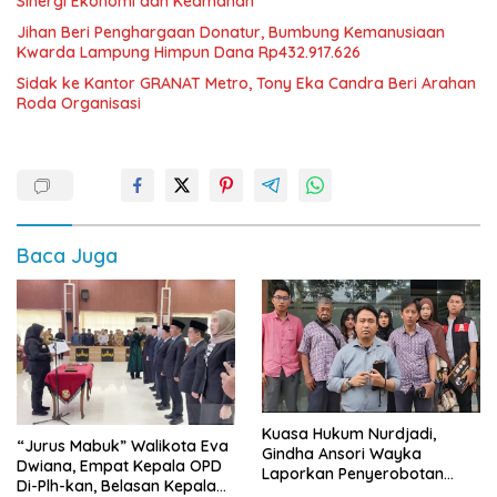
Sinergi Ekonomi dan Keamanan
Jihan Beri Penghargaan Donatur, Bumbung Kemanusiaan
Kwarda Lampung Himpun Dana Rp432.917.626
‎Sidak ke Kantor GRANAT Metro, Tony Eka Candra Beri Arahan
Roda Organisasi
Baca Juga
Kuasa Hukum Nurdjadi,
“Jurus Mabuk” Walikota Eva
Gindha Ansori Wayka
Dwiana, Empat Kepala OPD
Laporkan Penyerobotan
Di-Plh-kan, Belasan Kepala
Tanah ke Polda Lampung