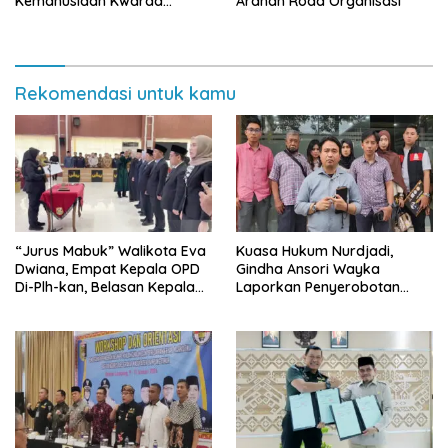
Kemanusiaan Kwarda
Arahan Roda Organisasi
Lampung Himpun Dana
Rp432.917.626
Rekomendasi untuk kamu
“Jurus Mabuk” Walikota Eva
Kuasa Hukum Nurdjadi,
Dwiana, Empat Kepala OPD
Gindha Ansori Wayka
Di-Plh-kan, Belasan Kepala
Laporkan Penyerobotan
SD dan SMP Rangkap
Tanah ke Polda Lampung
Jabatan Plt