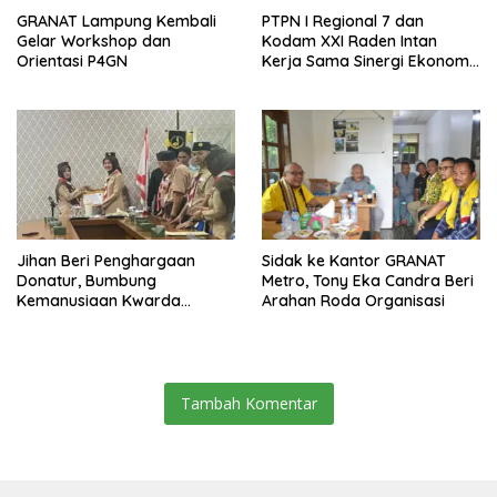
GRANAT Lampung Kembali
PTPN I Regional 7 dan
Gelar Workshop dan
Kodam XXI Raden Intan
Orientasi P4GN
Kerja Sama Sinergi Ekonomi
dan Keamanan
Jihan Beri Penghargaan
‎Sidak ke Kantor GRANAT
Donatur, Bumbung
Metro, Tony Eka Candra Beri
Kemanusiaan Kwarda
Arahan Roda Organisasi
Lampung Himpun Dana
Rp432.917.626
Tambah Komentar