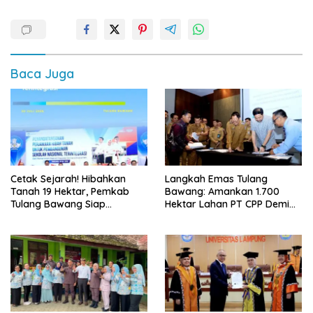
Baca Juga
Cetak Sejarah! Hibahkan
Langkah Emas Tulang
Tanah 19 Hektar, Pemkab
Bawang: Amankan 1.700
Tulang Bawang Siap
Hektar Lahan PT CPP Demi
Hadirkan Sekolah Nasional
Kembangkan Kawasan
Terintegrasi Pertama di
Ekonomi Biru
Lampung