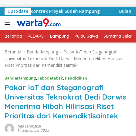
Langsung ke konten
id, Kontrak Proyek Sudah Rampung
Uptodate
Bulan Kemerdekaan,
Beranda
REDAKSI
Lampung
Pulau Jawa
Sumatra Selata
Beranda
Bandarlampung
Pakar IoT dan Steganografi
Universitas Teknokrat Dedi Darwis Menerima Hibah Hilirisasi
Riset Prioritas dari Kemendiktisaintek
Bandarlampung
,
Jabodetabek
,
Pendidikan
Pakar IoT dan Steganografi
Universitas Teknokrat Dedi Darwis
Menerima Hibah Hilirisasi Riset
Prioritas dari Kemendiktisaintek
Tiga Serangkai
14 September 2025