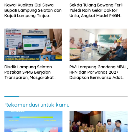
Kawal Kualitas Gizi Siswa:
Sekda Tulang Bawang Ferli
Bupati Lampung Selatan dan
Yuledi Raih Gelar Doktor
Kajati Lampung Tinjau
Unila, Angkat Model P4GN
Langsung Program Makan
Berbasis Kearifan Lokal
Bergizi Gratis di Natar
Disdik Lampung Selatan
PWI Lampung Gandeng MPAL,
Pastikan SPMB Berjalan
HPN dan Porwanas 2027
Transparan, Masyarakat
Disiapkan Bernuansa Adat
Diminta Waspadai Calo
Sai Bumi Ruwa Jurai
Rekomendasi untuk kamu