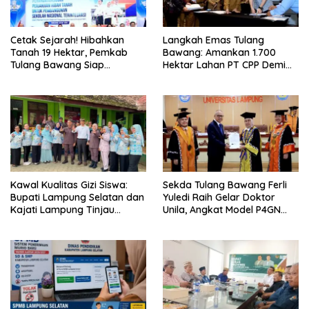
Cetak Sejarah! Hibahkan
Langkah Emas Tulang
Tanah 19 Hektar, Pemkab
Bawang: Amankan 1.700
Tulang Bawang Siap
Hektar Lahan PT CPP Demi
Hadirkan Sekolah Nasional
Kembangkan Kawasan
Terintegrasi Pertama di
Ekonomi Biru
Lampung
Kawal Kualitas Gizi Siswa:
Sekda Tulang Bawang Ferli
Bupati Lampung Selatan dan
Yuledi Raih Gelar Doktor
Kajati Lampung Tinjau
Unila, Angkat Model P4GN
Langsung Program Makan
Berbasis Kearifan Lokal
Bergizi Gratis di Natar