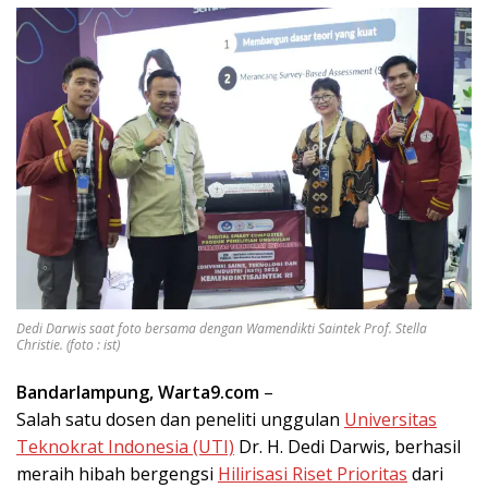
Dedi Darwis saat foto bersama dengan Wamendikti Saintek Prof. Stella
Christie. (foto : ist)
Bandarlampung, Warta9.com
–
Salah satu dosen dan peneliti unggulan
Universitas
Teknokrat Indonesia (UTI)
Dr. H. Dedi Darwis, berhasil
meraih hibah bergengsi
Hilirisasi Riset Prioritas
dari