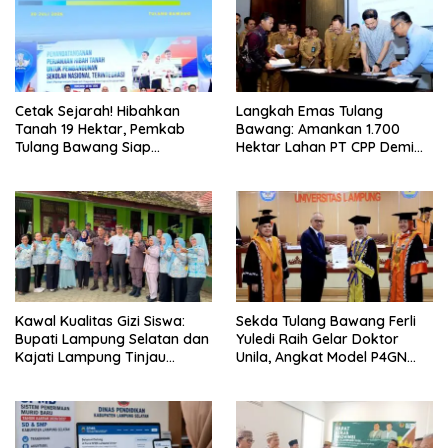
Cetak Sejarah! Hibahkan
Langkah Emas Tulang
Tanah 19 Hektar, Pemkab
Bawang: Amankan 1.700
Tulang Bawang Siap
Hektar Lahan PT CPP Demi
Hadirkan Sekolah Nasional
Kembangkan Kawasan
Terintegrasi Pertama di
Ekonomi Biru
Lampung
Kawal Kualitas Gizi Siswa:
Sekda Tulang Bawang Ferli
Bupati Lampung Selatan dan
Yuledi Raih Gelar Doktor
Kajati Lampung Tinjau
Unila, Angkat Model P4GN
Langsung Program Makan
Berbasis Kearifan Lokal
Bergizi Gratis di Natar