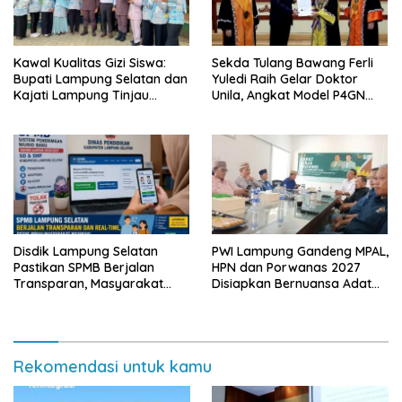
Kawal Kualitas Gizi Siswa:
Sekda Tulang Bawang Ferli
Bupati Lampung Selatan dan
Yuledi Raih Gelar Doktor
Kajati Lampung Tinjau
Unila, Angkat Model P4GN
Langsung Program Makan
Berbasis Kearifan Lokal
Bergizi Gratis di Natar
Disdik Lampung Selatan
PWI Lampung Gandeng MPAL,
Pastikan SPMB Berjalan
HPN dan Porwanas 2027
Transparan, Masyarakat
Disiapkan Bernuansa Adat
Diminta Waspadai Calo
Sai Bumi Ruwa Jurai
Rekomendasi untuk kamu