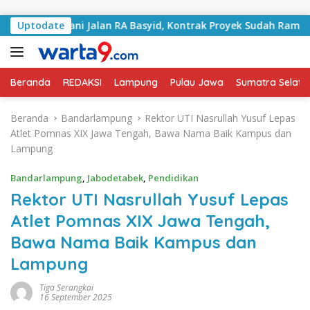
Langsung ke konten
Tangani Jalan RA Basyid, Kontrak Proyek Sudah Rampung
Uptodate
Beranda
REDAKSI
Lampung
Pulau Jawa
Sumatra Selata
Beranda
Bandarlampung
Rektor UTI Nasrullah Yusuf Lepas
Atlet Pomnas XIX Jawa Tengah, Bawa Nama Baik Kampus dan
Lampung
Bandarlampung
,
Jabodetabek
,
Pendidikan
Rektor UTI Nasrullah Yusuf Lepas
Atlet Pomnas XIX Jawa Tengah,
Bawa Nama Baik Kampus dan
Lampung
Tiga Serangkai
16 September 2025