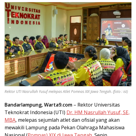
Rektor UTI Nasrullah Yusuf melepas Atlet Pomnas XIX Jawa Tengah. (foto : ist)
Bandarlampung, Warta9.com
– Rektor Universitas
Teknokrat Indonesia (UTI)
Dr. HM Nasrullah Yusuf, SE,
MBA
, melepas sejumlah atlet dan ofisial yang akan
mewakili Lampung pada Pekan Olahraga Mahasiswa
Nasional (
Pomnas) XIX di Jawa Tengah
, Senin