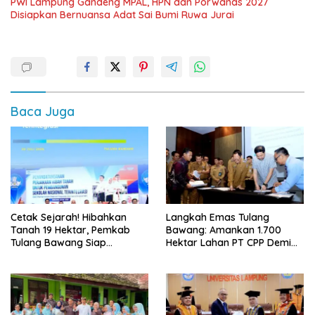
PWI Lampung Gandeng MPAL, HPN dan Porwanas 2027
Disiapkan Bernuansa Adat Sai Bumi Ruwa Jurai
Baca Juga
Cetak Sejarah! Hibahkan
Langkah Emas Tulang
Tanah 19 Hektar, Pemkab
Bawang: Amankan 1.700
Tulang Bawang Siap
Hektar Lahan PT CPP Demi
Hadirkan Sekolah Nasional
Kembangkan Kawasan
Terintegrasi Pertama di
Ekonomi Biru
Lampung