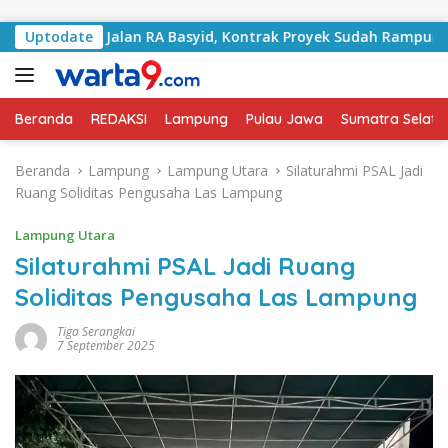
Langsung ke konten
ngani Jalan RA Basyid, Kontrak Proyek Sudah Rampung
Uptodate
Beranda
REDAKSI
Lampung
Pulau Jawa
Sumatra Selata
Beranda
Lampung
Lampung Utara
Silaturahmi PSAL Jadi
Ruang Soliditas Pengusaha Las Lampung
Lampung Utara
Silaturahmi PSAL Jadi Ruang
Soliditas Pengusaha Las Lampung
Tiga Serangkai
7 September 2025