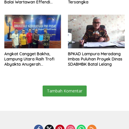
Balai Wartawan Effendi
Tersangka
Yusuf
Angkat Cangget Bakha,
BPKAD Lampura Meradang
Lampung Utara Raih Trofi
Imbas Puluhan Proyek Dinas
Abyakta Anugerah
SDABMBK Batal Lelang
Kebudayaan PWI 2026
Tambah Komentar