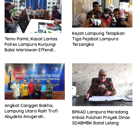
Kejati Lampung Tetapkan
Tiga Pejabat Lampura
Temu Pamit, Kasat Lantas
Tersangka
Polres Lampura Kunjungi
Balai Wartawan Effendi
Yusuf
Angkat Cangget Bakha,
Lampung Utara Raih Trofi
BPKAD Lampura Meradang
Abyakta Anugerah
Imbas Puluhan Proyek Dinas
Kebudayaan PWI 2026
SDABMBK Batal Lelang