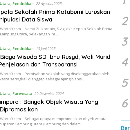
1
Utara
,
Pendidikan
22 Agustus 2025
pala Sekolah Prima Kotabumi Luruskan
2
nipulasi Data Siswa
 Warta9.com – Nama Zulkarnain, S.Ag, eks Kepala Sekolah Prima
 Lampung Utara, belakangan ini…
3
Utara
,
Pendidikan
13 Juni 2025
 Biaya Wisuda SD Ibnu Rusyd, Wali Murid
4
Penjelasan dan Transparansi
 Warta9.com – Perpisahan sekolah yang diselenggarakan oleh
5
asta seringkali dianggap sebagai ajang bisnis…
Utara
,
Pariwisata
20 Desember 2024
6
mpura : Banyak Objek Wisata Yang
 Dipromosikan
 Warta9.com – Sebagai upaya mempromosikan obyek wisata
Kabupaten Lampung Utara (Lampura) dan dalam…
Ber