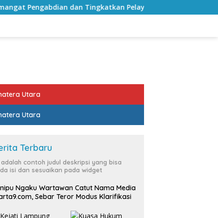
ian dan Tingkatkan Pelayanan Publik
Sekda Lampung 
atera Utara
atera Utara
erita Terbaru
i adalah contoh judul deskripsi yang bisa
da isi dan sesuaikan pada widget
nipu Ngaku Wartawan Catut Nama Media
rta9.com, Sebar Teror Modus Klarifikasi