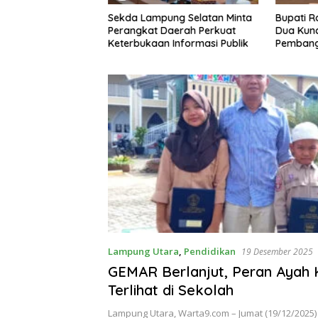
dekaan, Bupati
Sekda Lampung Selatan Minta
Bupati R
atan Ajak ASN
Perangkat Daerah Perkuat
Dua Kun
mangat Pengabdian
Keterbukaan Informasi Publik
Pembang
kan Pelayanan
dan Sust
Lampung Utara
,
Pendidikan
19 Desember 2025
GEMAR Berlanjut, Peran Ayah 
Terlihat di Sekolah
Lampung Utara, Warta9.com – Jumat (19/12/2025)