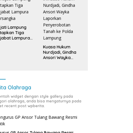
kah Bumi Sumur
Bupati Egi Hadiri Sedekah Bumi
H
ang, Warisan 206 Tahun
Sumur Kumbang, Tradisi 206
A
 Terus Dijaga Pemkab
Tahun Tetap Semarak Meski
P
ung Selatan dan
Diguyur Hujan
D
jati Lampung
arakat
tapkan Tiga
jabat Lampura
ersangka
Kuasa Hukum
Nurdjadi, Gindha
Ansori Wayka
Laporkan
Penyerobotan
Tanah ke Polda
Lampung
ita Olahraga
contoh widget dengan style gallery pada
gori olahraga, anda bisa mengaturnya pada
et recent post wpberita.
urus GP Ansor Tulang Bawang Resmi