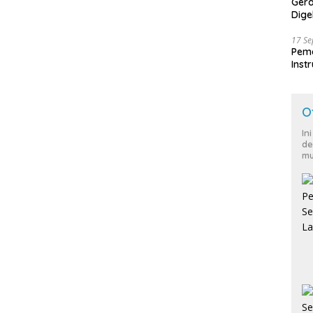
Ger
Dige
Harg
17 S
Peme
Inst
Ban
O
In
de
mu