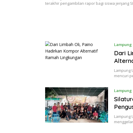
terakhir pengambilan rapor bagi siswa jenjang 
Lampung 
Dari L
Altern
Lampung U
mencuri p
Lampung 
Silatu
Pengu
Lampung U
menggelar 