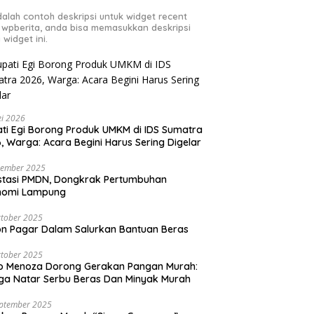
adalah contoh deskripsi untuk widget recent
 wpberita, anda bisa memasukkan deskripsi
 widget ini.
i 2026
ti Egi Borong Produk UMKM di IDS Sumatra
, Warga: Acara Begini Harus Sering Digelar
vember 2025
stasi PMDN, Dongkrak Pertumbuhan
nomi Lampung
tober 2025
n Pagar Dalam Salurkan Bantuan Beras
tober 2025
o Menoza Dorong Gerakan Pangan Murah:
a Natar Serbu Beras Dan Minyak Murah
eptember 2025