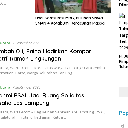
SD,…
Dilan
Usai Komsumsi MBG, Puluhan Siswa
SMAN 4 Kotabumi Keracunan Massal
Utara
7 September 2025
imbah Oli, Paino Hadirkan Kompor
H. J
atif Ramah Lingkungan
Pim
Tula
tara, Warta9.com – Kreativitas warga Lampung Utara kembali
Targ
erhatian. Paino, warga Kelurahan Tanjung…
Terb
202
Utara
7 September 2025
rahmi PSAL Jadi Ruang Soliditas
saha Las Lampung
tara, Warta9.com – Paguyuban Seniman Api Lampung (PSAL)
Pop
silaturahmi rutin di kediaman Ketua…