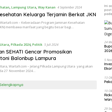
Ini 
ehatan
,
Lampung Utara
,
Way Kanan
4 September 2024
post
esehatan Keluarga Terjamin Berkat JKN
pada
 Warta9.com – Keberadaan Program Jaminan Kesehatan
(JKN) membawa manfaat yang begitu besar bagi…
24 Me
Utara
,
Pilkada 2024
,
Politik
5 Juli 2024
Bupa
an SEHATI Gencar Promosikan
2026
toni Balonbup Lampura
5 No
Inve
tara, Warta9.com – Jelang Pilkada Lampung Utara yang akan
Eko
ada 27 November 2024…
13 Ok
Peko
Selengkapnya
10 Ok
Rick
Warg
29 S