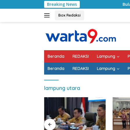
Langsung
Breaking News
Bulan Kemerdekaan
ke
konten
Box Redaksi
Beranda
REDAKSI
Lampung
P
Beranda
REDAKSI
Lampung
P
lampung utara