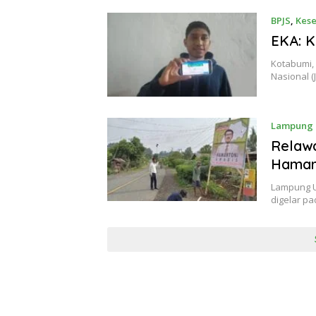
BPJS
,
Kes
EKA: K
Kotabumi,
Nasional 
Lampung 
Relaw
Hamar
Lampung U
digelar p