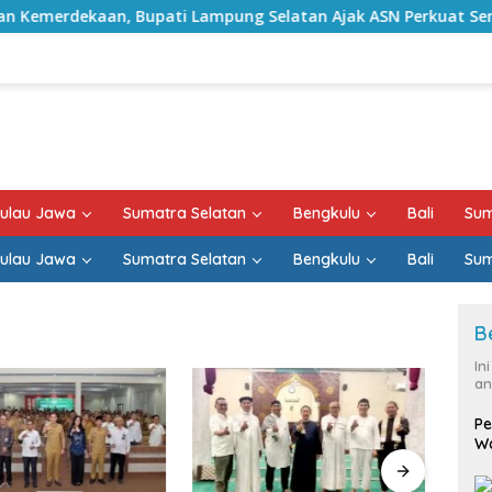
, Bupati Lampung Selatan Ajak ASN Perkuat Semangat Pengabd
ulau Jawa
Sumatra Selatan
Bengkulu
Bali
Sum
ulau Jawa
Sumatra Selatan
Bengkulu
Bali
Sum
B
In
an
Pe
Wa