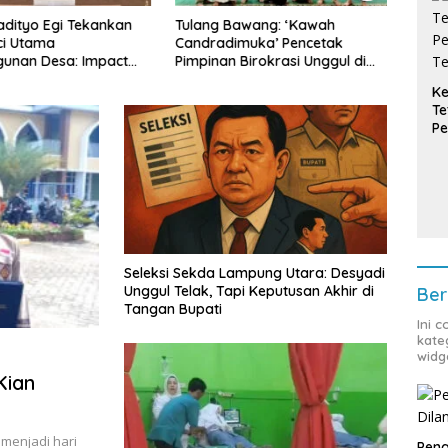
adityo Egi Tekankan
Tulang Bawang: ‘Kawah
Sede
ci Utama
Candradimuka’ Pencetak
Kumb
unan Desa: Impact
Pimpinan Birokrasi Unggul di
yang
ainable
Provinsi Lampung
Lamp
Ke
Masy
Te
Pe
T
Seleksi Sekda Lampung Utara: Desyadi
Unggul Telak, Tapi Keputusan Akhir di
Ber
Tangan Bupati
Ini 
kate
widg
Kian
 menjadi hari
Peng