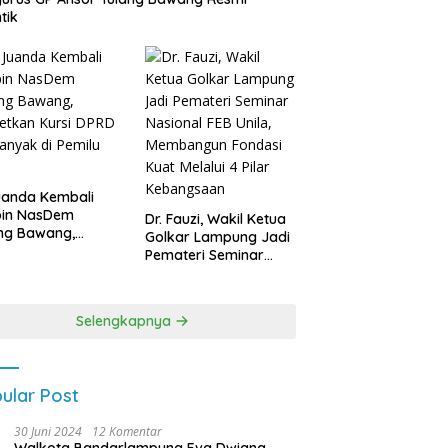
tik
uanda Kembali
pin NasDem
Dr. Fauzi, Wakil Ketua
ng Bawang,
Golkar Lampung Jadi
etkan Kursi DPRD
Pemateri Seminar
anyak di Pemilu
Nasional FEB Unila,
9
Membangun Fondasi
Kuat Melalui 4 Pilar
Selengkapnya
Kebangsaan
ular Post
30 Juni 2024
12 Komentar