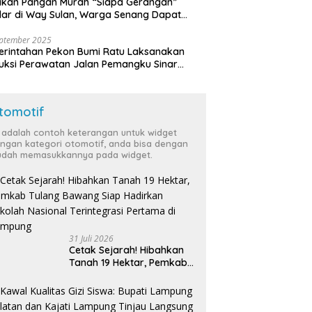
akan Pangan Murah “Siapa Gerangan”
lar di Way Sulan, Warga Senang Dapat
a Bersubsidi
eptember 2025
rintahan Pekon Bumi Ratu Laksanakan
ruksi Perawatan Jalan Pemangku Sinar
ten
tomotif
i adalah contoh keterangan untuk widget
ngan kategori otomotif, anda bisa dengan
dah memasukkannya pada widget.
31 Juli 2026
Cetak Sejarah! Hibahkan
Tanah 19 Hektar, Pemkab
Tulang Bawang Siap
Hadirkan Sekolah Nasional
Terintegrasi Pertama di