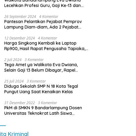
Walkota Bandarlampung Eva Dwiana
Lecehkan Profesi Guru, Gaji Ke-13 dan
THR Tidak Dibayarkan
26 September 2024
4 Komentar
Pantesan Pelantikan Pejabat Pemprov
Lampung Diam-diam, Ada 2 Pejabat
yang Dilantik Masih Golongan III/b
12 Desember 2024
4 Komentar
Harga Singkong Kembali ke Laptop
Rp900, Hasil Rapat Pengusaha Tapioka,
Petani Singkong dengan Pj. Gubernur
Lampung
2 Juli 2024
3 Komentar
Tega Amet ya Walikota Eva Dwiana,
Selain Gaji 13 Belum Dibayar, Rapel
Kenaikan Gaji 2 Bulan Juga Belum
Dibayar
25 Juli 2024
3 Komentar
Diduga Sekolah SMP N 18 Kota Tegal
Pungut Uang Saat Kenaikan Kelas
31 Desember 2022
3 Komentar
PkM di SMKN 9 Bandarlampung Dosen
Universitas Teknokrat Latih Siswa
Membuat Program Mobil RC Berbasis IoT
ita Kriminal