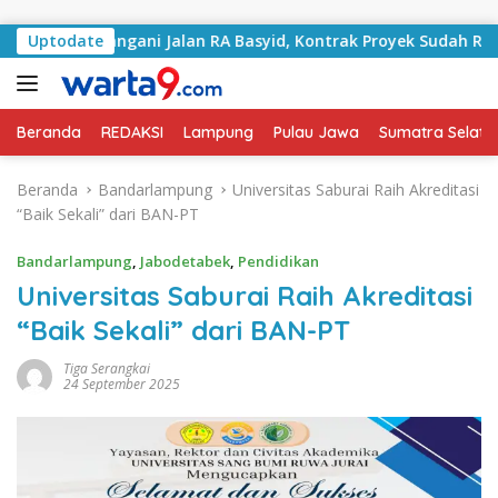
Langsung ke konten
lai Tangani Jalan RA Basyid, Kontrak Proyek Sudah Rampung
Uptodate
Beranda
REDAKSI
Lampung
Pulau Jawa
Sumatra Selata
Beranda
Bandarlampung
Universitas Saburai Raih Akreditasi
“Baik Sekali” dari BAN-PT
Bandarlampung
,
Jabodetabek
,
Pendidikan
Universitas Saburai Raih Akreditasi
“Baik Sekali” dari BAN-PT
Tiga Serangkai
24 September 2025