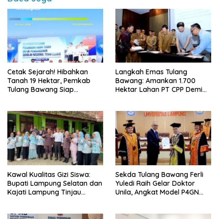
Cetak Sejarah! Hibahkan
Langkah Emas Tulang
Tanah 19 Hektar, Pemkab
Bawang: Amankan 1.700
Tulang Bawang Siap
Hektar Lahan PT CPP Demi
Hadirkan Sekolah Nasional
Kembangkan Kawasan
Terintegrasi Pertama di
Ekonomi Biru
Lampung
Kawal Kualitas Gizi Siswa:
Sekda Tulang Bawang Ferli
Bupati Lampung Selatan dan
Yuledi Raih Gelar Doktor
Kajati Lampung Tinjau
Unila, Angkat Model P4GN
Langsung Program Makan
Berbasis Kearifan Lokal
Bergizi Gratis di Natar