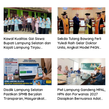
Hadirkan Sekolah Nasional
Kembangkan Kawasan
Terintegrasi Pertama di
Ekonomi Biru
Lampung
Kawal Kualitas Gizi Siswa:
Sekda Tulang Bawang Ferli
Bupati Lampung Selatan dan
Yuledi Raih Gelar Doktor
Kajati Lampung Tinjau
Unila, Angkat Model P4GN
Langsung Program Makan
Berbasis Kearifan Lokal
Bergizi Gratis di Natar
Disdik Lampung Selatan
PWI Lampung Gandeng MPAL,
Pastikan SPMB Berjalan
HPN dan Porwanas 2027
Transparan, Masyarakat
Disiapkan Bernuansa Adat
Diminta Waspadai Calo
Sai Bumi Ruwa Jurai