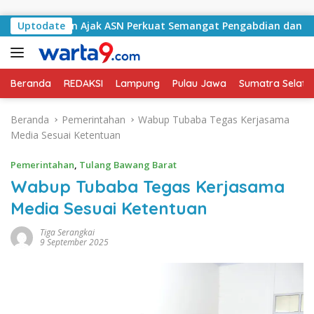
Langsung ke konten
elatan Ajak ASN Perkuat Semangat Pengabdian dan Tingkatkan
Uptodate
Beranda
REDAKSI
Lampung
Pulau Jawa
Sumatra Selata
Beranda
Pemerintahan
Wabup Tubaba Tegas Kerjasama
Media Sesuai Ketentuan
Pemerintahan
,
Tulang Bawang Barat
Wabup Tubaba Tegas Kerjasama
Media Sesuai Ketentuan
Tiga Serangkai
9 September 2025