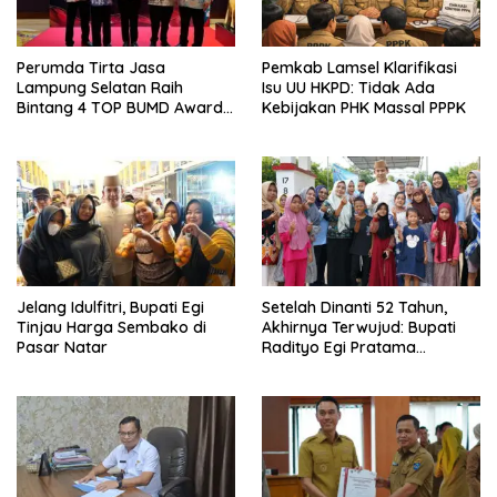
Perumda Tirta Jasa
Pemkab Lamsel Klarifikasi
Lampung Selatan Raih
Isu UU HKPD: Tidak Ada
Bintang 4 TOP BUMD Awards
Kebijakan PHK Massal PPPK
2026, Tiga Penghargaan
Sekaligus Diborong
Jelang Idulfitri, Bupati Egi
Setelah Dinanti 52 Tahun,
Tinjau Harga Sembako di
Akhirnya Terwujud: Bupati
Pasar Natar
Radityo Egi Pratama
Resmikan Jalan Kota
Dalam–Budidaya