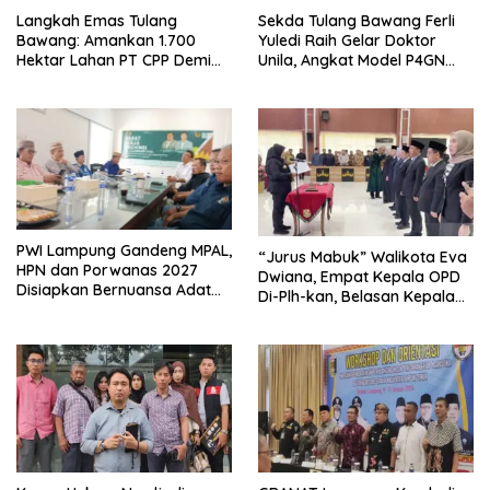
Langkah Emas Tulang
Sekda Tulang Bawang Ferli
Bawang: Amankan 1.700
Yuledi Raih Gelar Doktor
Hektar Lahan PT CPP Demi
Unila, Angkat Model P4GN
Kembangkan Kawasan
Berbasis Kearifan Lokal
Ekonomi Biru
PWI Lampung Gandeng MPAL,
“Jurus Mabuk” Walikota Eva
HPN dan Porwanas 2027
Dwiana, Empat Kepala OPD
Disiapkan Bernuansa Adat
Di-Plh-kan, Belasan Kepala
Sai Bumi Ruwa Jurai
SD dan SMP Rangkap
Jabatan Plt