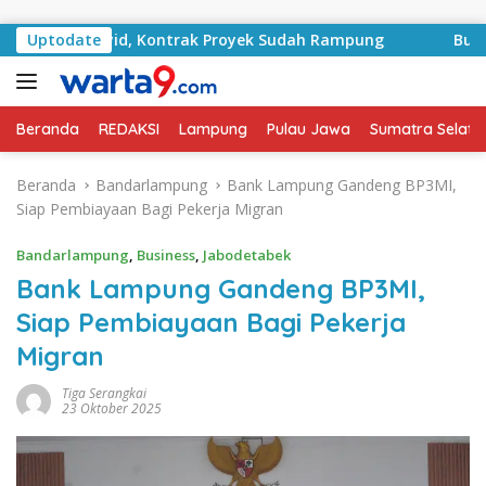
Langsung ke konten
RA Basyid, Kontrak Proyek Sudah Rampung
Uptodate
Bulan Keme
Beranda
REDAKSI
Lampung
Pulau Jawa
Sumatra Selata
Beranda
Bandarlampung
Bank Lampung Gandeng BP3MI,
Siap Pembiayaan Bagi Pekerja Migran
Bandarlampung
,
Business
,
Jabodetabek
Bank Lampung Gandeng BP3MI,
Siap Pembiayaan Bagi Pekerja
Migran
Tiga Serangkai
23 Oktober 2025