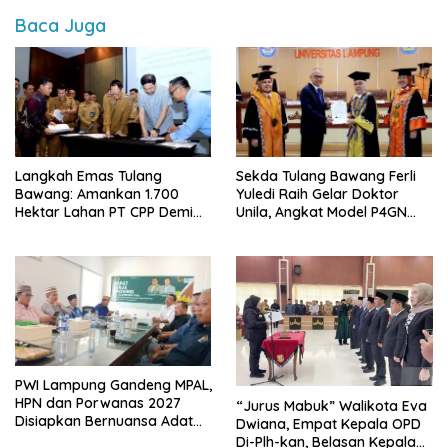
Baca Juga
Langkah Emas Tulang
Sekda Tulang Bawang Ferli
Bawang: Amankan 1.700
Yuledi Raih Gelar Doktor
Hektar Lahan PT CPP Demi
Unila, Angkat Model P4GN
Kembangkan Kawasan
Berbasis Kearifan Lokal
Ekonomi Biru
PWI Lampung Gandeng MPAL,
HPN dan Porwanas 2027
“Jurus Mabuk” Walikota Eva
Disiapkan Bernuansa Adat
Dwiana, Empat Kepala OPD
Sai Bumi Ruwa Jurai
Di-Plh-kan, Belasan Kepala