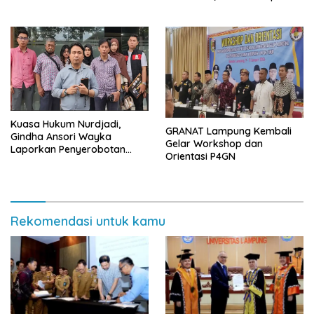
SD dan SMP Rangkap
Jabatan Plt
Kuasa Hukum Nurdjadi,
GRANAT Lampung Kembali
Gindha Ansori Wayka
Gelar Workshop dan
Laporkan Penyerobotan
Orientasi P4GN
Tanah ke Polda Lampung
Rekomendasi untuk kamu