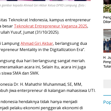
 gambar kepada Ahmad Giri Akbar Ketua DPRD Lampung. (foto :
Peng
itas Teknokrat Indonesia, kampus entrepreneur
Dilan
ra besar
Teknokrat Entrepreneur Vaganza 2025
,
llah Yusuf, Jumat (31/10/2025).
si Lampung
Ahmad Giri Akbar
, berlangsung dua
epreneur Mentality in the Digitallization Era”.
H. J
ngsung dua hari berlangsung sangat meriah.
Pim
ramaikan acara ini, Selain itu, acara ini juga
Tula
Targ
n siswa SMA dan SMK.
Terb
202
ndonesia Dr. H. Mahathir Muhammad, SE, MM,
mbuh jiwa enterpreneur di kalangan mahasiswa UTI.
ndonesia hendaknya tidak hanya menjadi
Pop
njadi pelaku ekonomi penggerak ekonomi di