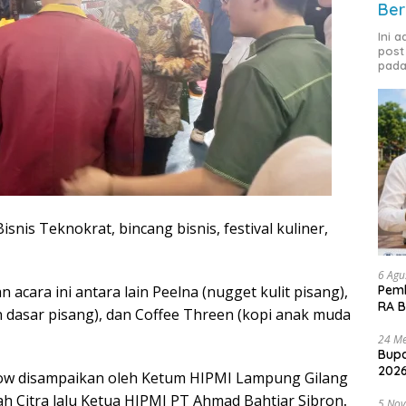
Ber
Ini 
post
pada
snis Teknokrat, bincang bisnis, festival kuliner,
6 Agu
cara ini antara lain Peelna (nugget kulit pisang),
Pemk
RA B
dasar pisang), dan Coffee Threen (kopi anak muda
24 Me
Bupa
2026
show disampaikan oleh Ketum HIPMI Lampung Gilang
 Citra lalu Ketua HIPMI PT Ahmad Bahtiar Sibron
.
5 No