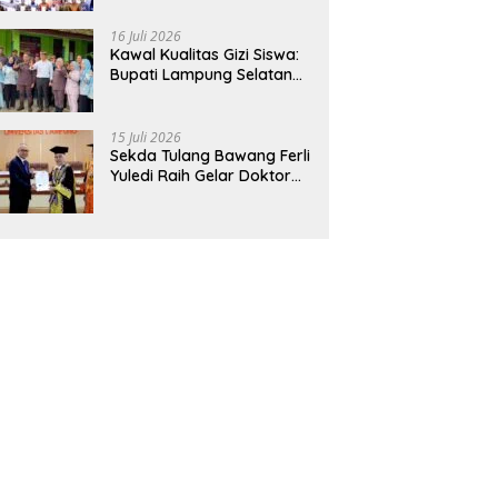
Hadirkan Sekolah Nasional
Terintegrasi Pertama di
16 Juli 2026
Lampung
Kawal Kualitas Gizi Siswa:
Bupati Lampung Selatan
dan Kajati Lampung Tinjau
Langsung Program Makan
Bergizi Gratis di Natar
15 Juli 2026
Sekda Tulang Bawang Ferli
Yuledi Raih Gelar Doktor
Unila, Angkat Model P4GN
Berbasis Kearifan Lokal