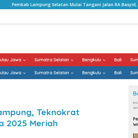
tan Mulai Tangani Jalan RA Basyid, Kontrak Proyek Sudah Ra
ulau Jawa
Sumatra Selatan
Bengkulu
Bali
Sum
ulau Jawa
Sumatra Selatan
Bengkulu
Bali
Sum
B
In
an
ampung, Teknokrat
Pe
a 2025 Meriah
Wa