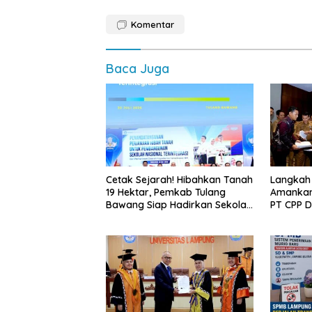
Komentar
Baca Juga
Cetak Sejarah! Hibahkan Tanah
Langkah
19 Hektar, Pemkab Tulang
Amankan
Bawang Siap Hadirkan Sekolah
PT CPP 
Nasional Terintegrasi Pertama
Kawasan
di Lampung