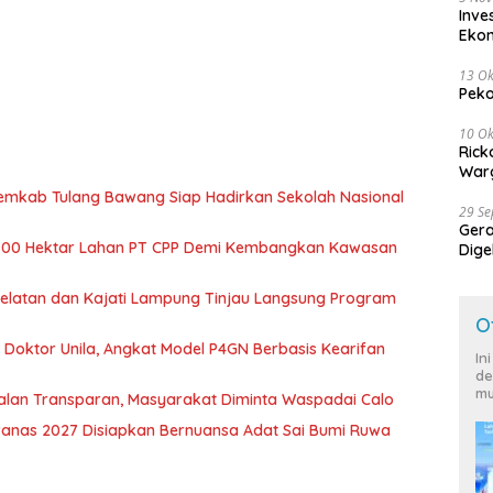
Inve
Eko
13 Ok
Peko
10 Ok
Rick
Warg
Pemkab Tulang Bawang Siap Hadirkan Sekolah Nasional
29 S
Ger
700 Hektar Lahan PT CPP Demi Kembangkan Kawasan
Dige
Harg
 Selatan dan Kajati Lampung Tinjau Langsung Program
O
r Doktor Unila, Angkat Model P4GN Berbasis Kearifan
In
de
mu
jalan Transparan, Masyarakat Diminta Waspadai Calo
nas 2027 Disiapkan Bernuansa Adat Sai Bumi Ruwa