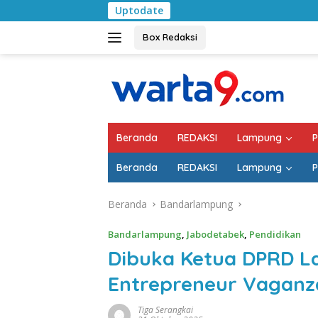
Langsung
Uptodate
Pemkab Lampung Sela
ke
konten
Box Redaksi
Beranda
REDAKSI
Lampung
P
Beranda
REDAKSI
Lampung
P
Beranda
Bandarlampung
Bandarlampung
,
Jabodetabek
,
Pendidikan
Dibuka Ketua DPRD L
Entrepreneur Vaganz
Tiga Serangkai