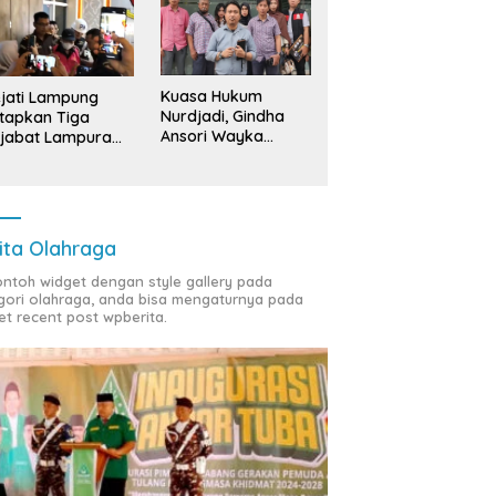
Kuasa Hukum
jati Lampung
Nurdjadi, Gindha
tapkan Tiga
Ansori Wayka
jabat Lampura
Laporkan
ersangka
Penyerobotan
Tanah ke Polda
Lampung
ita Olahraga
contoh widget dengan style gallery pada
gori olahraga, anda bisa mengaturnya pada
et recent post wpberita.