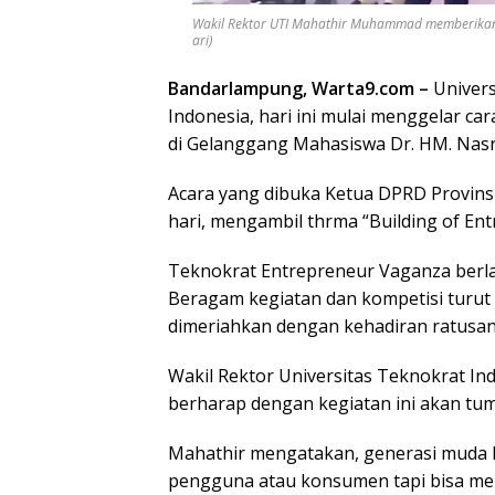
Wakil Rektor UTI Mahathir Muhammad memberikan
ari)
Bandarlampung, Warta9.com –
Univers
Indonesia, hari ini mulai menggelar ca
di Gelanggang Mahasiswa Dr. HM. Nasru
Acara yang dibuka Ketua DPRD Provin
hari, mengambil thrma “Building of Entr
Teknokrat Entrepreneur Vaganza berla
Beragam kegiatan dan kompetisi turut me
dimeriahkan dengan kehadiran ratusa
Wakil Rektor Universitas Teknokrat I
berharap dengan kegiatan ini akan tu
Mahathir mengatakan, generasi muda I
pengguna atau konsumen tapi bisa me