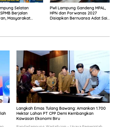
ampung Selatan
PWI Lampung Gandeng MPAL,
 SPMB Berjalan
HPN dan Porwanas 2027
ran, Masyarakat
Disiapkan Bernuansa Adat Sai
Waspadai Calo
Bumi Ruwa Jurai
Langkah Emas Tulang Bawang: Amankan 1.700
lah
Hektar Lahan PT CPP Demi Kembangkan
Kawasan Ekonomi Biru
en
Bandarlampung, Warta9.com – Upaya Pemerintah