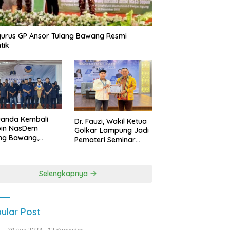
urus GP Ansor Tulang Bawang Resmi
tik
uanda Kembali
Dr. Fauzi, Wakil Ketua
pin NasDem
Golkar Lampung Jadi
ng Bawang,
Pemateri Seminar
etkan Kursi DPRD
Nasional FEB Unila,
anyak di Pemilu
Membangun Fondasi
9
Kuat Melalui 4 Pilar
Selengkapnya
Kebangsaan
ular Post