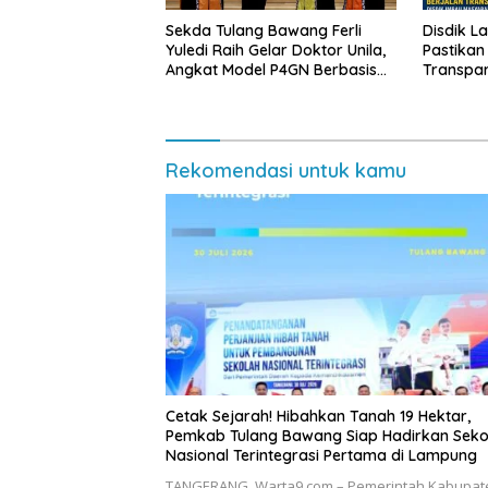
Sekda Tulang Bawang Ferli
Disdik L
Yuledi Raih Gelar Doktor Unila,
Pastikan
Angkat Model P4GN Berbasis
Transpa
Kearifan Lokal
Diminta 
Rekomendasi untuk kamu
Cetak Sejarah! Hibahkan Tanah 19 Hektar,
Pemkab Tulang Bawang Siap Hadirkan Seko
Nasional Terintegrasi Pertama di Lampung
​TANGERANG, Warta9.com – Pemerintah Kabupat