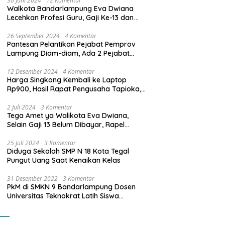
30 Juni 2024
12 Komentar
Walkota Bandarlampung Eva Dwiana
Lecehkan Profesi Guru, Gaji Ke-13 dan
THR Tidak Dibayarkan
26 September 2024
4 Komentar
Pantesan Pelantikan Pejabat Pemprov
Lampung Diam-diam, Ada 2 Pejabat
yang Dilantik Masih Golongan III/b
12 Desember 2024
4 Komentar
Harga Singkong Kembali ke Laptop
Rp900, Hasil Rapat Pengusaha Tapioka,
Petani Singkong dengan Pj. Gubernur
Lampung
2 Juli 2024
3 Komentar
Tega Amet ya Walikota Eva Dwiana,
Selain Gaji 13 Belum Dibayar, Rapel
Kenaikan Gaji 2 Bulan Juga Belum
Dibayar
25 Juli 2024
3 Komentar
Diduga Sekolah SMP N 18 Kota Tegal
Pungut Uang Saat Kenaikan Kelas
31 Desember 2022
3 Komentar
PkM di SMKN 9 Bandarlampung Dosen
Universitas Teknokrat Latih Siswa
Membuat Program Mobil RC Berbasis IoT