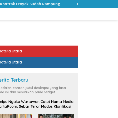
mpung
Bulan Kemerdekaan, Bupati Lampung Selatan Aj
atera Utara
atera Utara
erita Terbaru
i adalah contoh judul deskripsi yang bisa
da isi dan sesuaikan pada widget
nipu Ngaku Wartawan Catut Nama Media
rta9.com, Sebar Teror Modus Klarifikasi