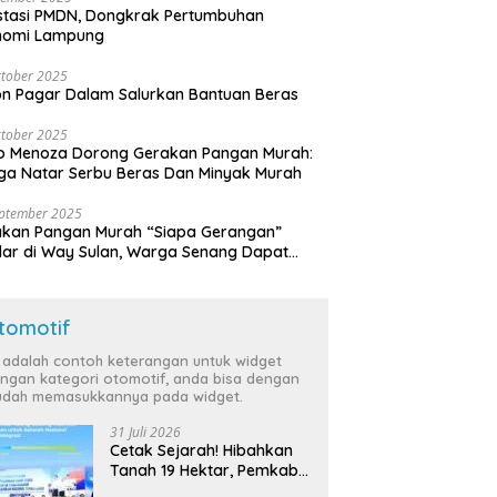
stasi PMDN, Dongkrak Pertumbuhan
nomi Lampung
tober 2025
n Pagar Dalam Salurkan Bantuan Beras
tober 2025
o Menoza Dorong Gerakan Pangan Murah:
a Natar Serbu Beras Dan Minyak Murah
eptember 2025
akan Pangan Murah “Siapa Gerangan”
lar di Way Sulan, Warga Senang Dapat
a Bersubsidi
tomotif
i adalah contoh keterangan untuk widget
ngan kategori otomotif, anda bisa dengan
dah memasukkannya pada widget.
31 Juli 2026
Cetak Sejarah! Hibahkan
Tanah 19 Hektar, Pemkab
Tulang Bawang Siap