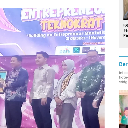
Ke
Te
Pe
T
Ber
Ini 
kate
widg