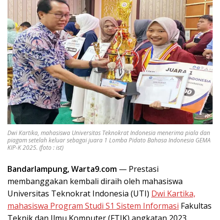
Dwi Kartika, mahasiswa Universitas Teknokrat Indonesia menerima piala dan
piagam setelah keluar sebagai juara 1 Lomba Pidato Bahasa Indonesia GEMA
KIP-K 2025. (foto : ist)
Bandarlampung, Warta9.com
— Prestasi
membanggakan kembali diraih oleh mahasiswa
Universitas Teknokrat Indonesia (UTI)
Dwi Kartika,
mahasiswa Program Studi S1 Sistem Informasi
Fakultas
Teknik dan Ilmu Komputer (FTIK) angkatan 2023.