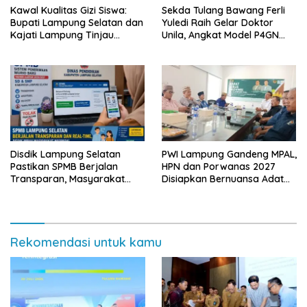
Kawal Kualitas Gizi Siswa:
Sekda Tulang Bawang Ferli
Bupati Lampung Selatan dan
Yuledi Raih Gelar Doktor
Kajati Lampung Tinjau
Unila, Angkat Model P4GN
Langsung Program Makan
Berbasis Kearifan Lokal
Bergizi Gratis di Natar
Disdik Lampung Selatan
PWI Lampung Gandeng MPAL,
Pastikan SPMB Berjalan
HPN dan Porwanas 2027
Transparan, Masyarakat
Disiapkan Bernuansa Adat
Diminta Waspadai Calo
Sai Bumi Ruwa Jurai
Rekomendasi untuk kamu