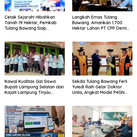
Cetak Sejarah! Hibahkan
Langkah Emas Tulang
Tanah 19 Hektar, Pemkab
Bawang: Amankan 1.700
Tulang Bawang Siap
Hektar Lahan PT CPP Demi
Hadirkan Sekolah Nasional
Kembangkan Kawasan
Terintegrasi Pertama di
Ekonomi Biru
Lampung
Kawal Kualitas Gizi Siswa:
Sekda Tulang Bawang Ferli
Bupati Lampung Selatan dan
Yuledi Raih Gelar Doktor
Kajati Lampung Tinjau
Unila, Angkat Model P4GN
Langsung Program Makan
Berbasis Kearifan Lokal
Bergizi Gratis di Natar