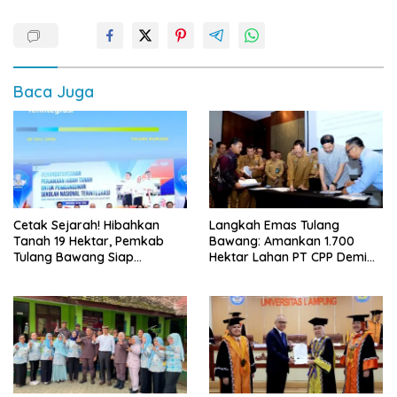
Baca Juga
Cetak Sejarah! Hibahkan
Langkah Emas Tulang
Tanah 19 Hektar, Pemkab
Bawang: Amankan 1.700
Tulang Bawang Siap
Hektar Lahan PT CPP Demi
Hadirkan Sekolah Nasional
Kembangkan Kawasan
Terintegrasi Pertama di
Ekonomi Biru
Lampung