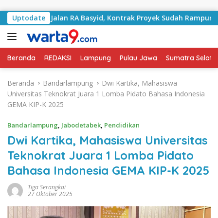
Langsung ke konten
ngani Jalan RA Basyid, Kontrak Proyek Sudah Rampung
Uptodate
Beranda
REDAKSI
Lampung
Pulau Jawa
Sumatra Selata
Beranda
Bandarlampung
Dwi Kartika, Mahasiswa
Universitas Teknokrat Juara 1 Lomba Pidato Bahasa Indonesia
GEMA KIP-K 2025
Bandarlampung
,
Jabodetabek
,
Pendidikan
Dwi Kartika, Mahasiswa Universitas
Teknokrat Juara 1 Lomba Pidato
Bahasa Indonesia GEMA KIP-K 2025
Tiga Serangkai
27 Oktober 2025