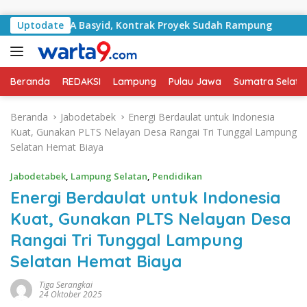
Langsung ke konten
RA Basyid, Kontrak Proyek Sudah Rampung
Uptodate
Bulan Keme
Beranda
REDAKSI
Lampung
Pulau Jawa
Sumatra Selata
Beranda
Jabodetabek
Energi Berdaulat untuk Indonesia
Kuat, Gunakan PLTS Nelayan Desa Rangai Tri Tunggal Lampung
Selatan Hemat Biaya
Jabodetabek
,
Lampung Selatan
,
Pendidikan
Energi Berdaulat untuk Indonesia
Kuat, Gunakan PLTS Nelayan Desa
Rangai Tri Tunggal Lampung
Selatan Hemat Biaya
Tiga Serangkai
24 Oktober 2025