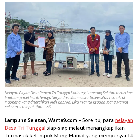
Nelayan Bagan Desa Rangai Tri Tunggal Katibung Lampung Selatan menerima
bantuan panel listrik tenaga Surya dari Mahasiswa Universitas Teknokrat
Indonesia yang diserahkan oleh Kaprodi Elka Pranita kepada Mang Mamat
nelayan setempat. (foto : ist)
Lampung Selatan, Warta9.com
– Sore itu, para
nelayan
Desa Tri Tunggal
siap-siap melaut menangkap ikan.
Termasuk kelompok Mang Mamat yang mempunyai 14