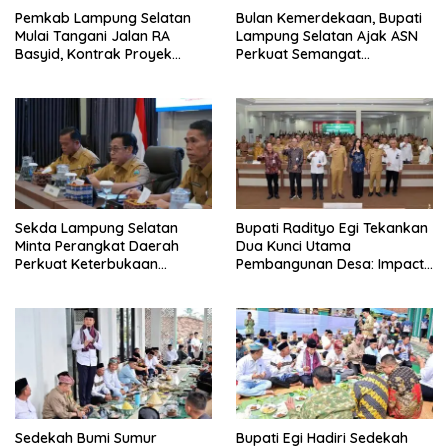
Pemkab Lampung Selatan
Bulan Kemerdekaan, Bupati
Mulai Tangani Jalan RA
Lampung Selatan Ajak ASN
Basyid, Kontrak Proyek
Perkuat Semangat
Sudah Rampung
Pengabdian dan Tingkatkan
Pelayanan Publik
Sekda Lampung Selatan
Bupati Radityo Egi Tekankan
Minta Perangkat Daerah
Dua Kunci Utama
Perkuat Keterbukaan
Pembangunan Desa: Impact
Informasi Publik
dan Sustainable
Sedekah Bumi Sumur
Bupati Egi Hadiri Sedekah