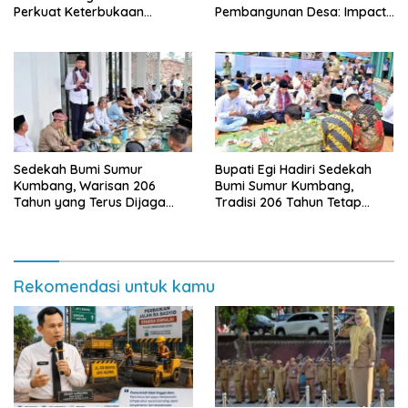
Perkuat Keterbukaan
Pembangunan Desa: Impact
Informasi Publik
dan Sustainable
Sedekah Bumi Sumur
Bupati Egi Hadiri Sedekah
Kumbang, Warisan 206
Bumi Sumur Kumbang,
Tahun yang Terus Dijaga
Tradisi 206 Tahun Tetap
Pemkab Lampung Selatan
Semarak Meski Diguyur
dan Masyarakat
Hujan
Rekomendasi untuk kamu