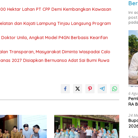
Ber
700 Hektar Lahan PT CPP Demi Kembangkan Kawasan
Ini 
post
pada
 Selatan dan Kajati Lampung Tinjau Langsung Program
r Doktor Unila, Angkat Model P4GN Berbasis Kearifan
jalan Transparan, Masyarakat Diminta Waspadai Calo
nas 2027 Disiapkan Bernuansa Adat Sai Bumi Ruwa
6 Agu
Pemk
RA B
24 Me
Bupa
2026
5 No