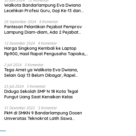
30 Juni 2024
12 Komentar
Walkota Bandarlampung Eva Dwiana
Lecehkan Profesi Guru, Gaji Ke-13 dan
THR Tidak Dibayarkan
26 September 2024
4 Komentar
Pantesan Pelantikan Pejabat Pemprov
Lampung Diam-diam, Ada 2 Pejabat
yang Dilantik Masih Golongan III/b
12 Desember 2024
4 Komentar
Harga Singkong Kembali ke Laptop
Rp900, Hasil Rapat Pengusaha Tapioka,
Petani Singkong dengan Pj. Gubernur
Lampung
2 Juli 2024
3 Komentar
Tega Amet ya Walikota Eva Dwiana,
Selain Gaji 13 Belum Dibayar, Rapel
Kenaikan Gaji 2 Bulan Juga Belum
Dibayar
25 Juli 2024
3 Komentar
Diduga Sekolah SMP N 18 Kota Tegal
Pungut Uang Saat Kenaikan Kelas
31 Desember 2022
3 Komentar
PkM di SMKN 9 Bandarlampung Dosen
Universitas Teknokrat Latih Siswa
Membuat Program Mobil RC Berbasis IoT