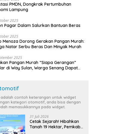
stasi PMDN, Dongkrak Pertumbuhan
nomi Lampung
tober 2025
n Pagar Dalam Salurkan Bantuan Beras
tober 2025
o Menoza Dorong Gerakan Pangan Murah:
a Natar Serbu Beras Dan Minyak Murah
eptember 2025
akan Pangan Murah “Siapa Gerangan”
lar di Way Sulan, Warga Senang Dapat
a Bersubsidi
tomotif
i adalah contoh keterangan untuk widget
ngan kategori otomotif, anda bisa dengan
dah memasukkannya pada widget.
31 Juli 2026
Cetak Sejarah! Hibahkan
Tanah 19 Hektar, Pemkab
Tulang Bawang Siap