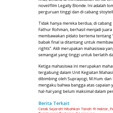
novel/film Legally Blonde. Ini adalah l
perguruan tinggi dan di cabang stoytell
Tidak hanya mereka berdua, di cabang s
Fathur Rohman, berhasil menjadi juara 
membawakan pidato bertema tentang “br
babak final ia ditantang untuk membaw
rights”. Aldi merupakan mahasiswa y
semangat yang tinggi untuk berlatih d
Ketiga mahasiswa ini merupakan mahas
tergabung dalam Unit Kegiatan Mahasi
dibimbing oleh Suprayogi, M.Hum. dan 
mengaku bahwa bangga atas capaian ya
hal-hal yang belum maksimal dalam per
Berita Terkait
Cetak Sejarah! Hibahkan Tanah 19 Hektar, 