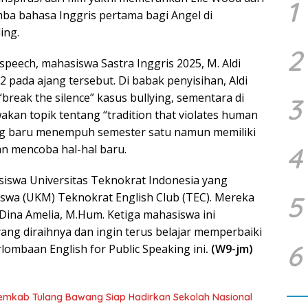
1
omba bahasa Inggris pertama bagi Angel di
ing.
2
peech, mahasiswa Sastra Inggris 2025, M. Aldi
2 pada ajang tersebut. Di babak penyisihan, Aldi
eak the silence” kasus bullying, sementara di
3
akan topik tentang “tradition that violates human
ang baru menempuh semester satu namun memiliki
4
an mencoba hal-hal baru.
iswa Universitas Teknokrat Indonesia yang
swa (UKM) Teknokrat English Club (TEC). Mereka
5
Dina Amelia, M.Hum. Ketiga mahasiswa ini
ng diraihnya dan ingin terus belajar memperbaiki
6
lombaan English for Public Speaking ini
. (W9-jm)
Pemkab Tulang Bawang Siap Hadirkan Sekolah Nasional