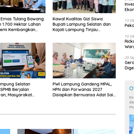
Inve
Eko
 Emas Tulang Bawang:
Kawal Kualitas Gizi Siswa:
13 Ok
 1.700 Hektar Lahan
Bupati Lampung Selatan dan
Peko
Demi Kembangkan
Kajati Lampung Tinjau
 Ekonomi Biru
Langsung Program Makan
10 Ok
Bergizi Gratis di Natar
Rick
Warg
29 S
Ger
Dige
Harg
ampung Selatan
PWI Lampung Gandeng MPAL,
O
 SPMB Berjalan
HPN dan Porwanas 2027
ran, Masyarakat
Disiapkan Bernuansa Adat Sai
In
Waspadai Calo
Bumi Ruwa Jurai
de
mu