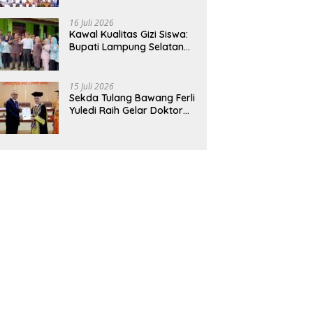
Hadirkan Sekolah Nasional
Terintegrasi Pertama di
16 Juli 2026
Lampung
Kawal Kualitas Gizi Siswa:
Bupati Lampung Selatan
dan Kajati Lampung Tinjau
Langsung Program Makan
Bergizi Gratis di Natar
15 Juli 2026
Sekda Tulang Bawang Ferli
Yuledi Raih Gelar Doktor
Unila, Angkat Model P4GN
Berbasis Kearifan Lokal