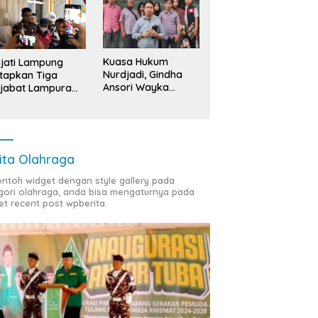
Kuasa Hukum
jati Lampung
Nurdjadi, Gindha
tapkan Tiga
Ansori Wayka
jabat Lampura
Laporkan
ersangka
Penyerobotan
Tanah ke Polda
Lampung
ita Olahraga
contoh widget dengan style gallery pada
gori olahraga, anda bisa mengaturnya pada
et recent post wpberita.