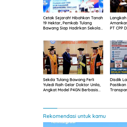
Cetak Sejarah! Hibahkan Tanah
Langkah
19 Hektar, Pemkab Tulang
Amankan
Bawang Siap Hadirkan Sekolah
PT CPP 
Nasional Terintegrasi Pertama
Kawasan
di Lampung
Sekda Tulang Bawang Ferli
Disdik L
Yuledi Raih Gelar Doktor Unila,
Pastikan
Angkat Model P4GN Berbasis
Transpa
Kearifan Lokal
Diminta 
Rekomendasi untuk kamu