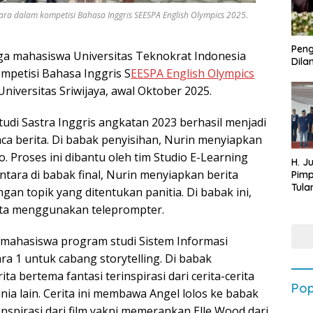
ara dalam kompetisi Bahasa Inggris SEESPA English Olympics 2025.
Peng
ga mahasiswa Universitas Teknokrat Indonesia
Dilan
ompetisi Bahasa Inggris S
EESPA English Olympics
niversitas Sriwijaya, awal Oktober 2025.
di Sastra Inggris angkatan 2023 berhasil menjadi
a berita. Di babak penyisihan, Nurin menyiapkan
. Proses ini dibantu oleh tim Studio E-Learning
H. J
tara di babak final, Nurin menyiapkan berita
Pim
Tula
gan topik yang ditentukan panitia. Di babak ini,
Targ
ita menggunakan teleprompter.
Terb
202
, mahasiswa program studi Sistem Informasi
ra 1 untuk cabang storytelling. Di babak
ta bertema fantasi terinspirasi dari cerita-cerita
Pop
nia lain. Cerita ini membawa Angel lolos ke babak
inspirasi dari film yakni memerankan Elle Wood dari