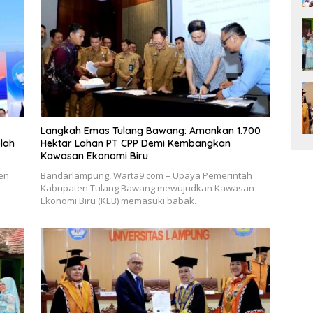
Langkah Emas Tulang Bawang: Amankan 1.700
lah
Hektar Lahan PT CPP Demi Kembangkan
Kawasan Ekonomi Biru
en
Bandarlampung, Warta9.com – Upaya Pemerintah
Kabupaten Tulang Bawang mewujudkan Kawasan
Ekonomi Biru (KEB) memasuki babak…