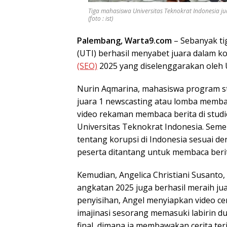
Tiga mahasiswa Universitas Teknokrat Indonesia ju
(foto : ist)
Palembang, Warta9.com
– Sebanyak ti
(UTI) berhasil menyabet juara dalam k
(SEO)
2025 yang diselenggarakan oleh U
Nurin Aqmarina, mahasiswa program stu
juara 1 newscasting atau lomba membac
video rekaman membaca berita di studio
Universitas Teknokrat Indonesia. Semen
tentang korupsi di Indonesia sesuai den
peserta ditantang untuk membaca ber
Kemudian, Angelica Christiani Susanto
angkatan 2025 juga berhasil meraih jua
penyisihan, Angel menyiapkan video ceri
imajinasi sesorang memasuki labirin du
final, dimana ia membawakan cerita ter