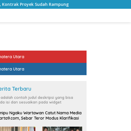
Rampung
Bulan Kemerdekaan, Bupati Lampung Selatan 
atera Utara
atera Utara
erita Terbaru
i adalah contoh judul deskripsi yang bisa
da isi dan sesuaikan pada widget
nipu Ngaku Wartawan Catut Nama Media
rta9.com, Sebar Teror Modus Klarifikasi