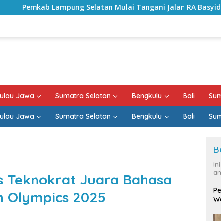
latan Mulai Tangani Jalan RA Basyid, Kontrak Proyek Sudah 
ulau Jawa
Sumatra Selatan
Bengkulu
Bali
Sum
ulau Jawa
Sumatra Selatan
Bengkulu
Bali
Sum
B
In
an
s Teknokrat Juara Bahasa
Pe
sh Olympics 2025
Wa