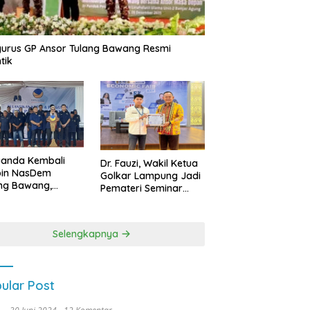
urus GP Ansor Tulang Bawang Resmi
tik
uanda Kembali
Dr. Fauzi, Wakil Ketua
pin NasDem
Golkar Lampung Jadi
ng Bawang,
Pemateri Seminar
etkan Kursi DPRD
Nasional FEB Unila,
anyak di Pemilu
Membangun Fondasi
9
Kuat Melalui 4 Pilar
Selengkapnya
Kebangsaan
ular Post