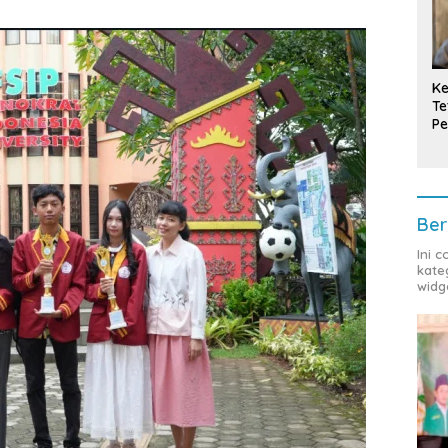
Ke
Te
Pe
T
Ber
Ini 
kate
widg