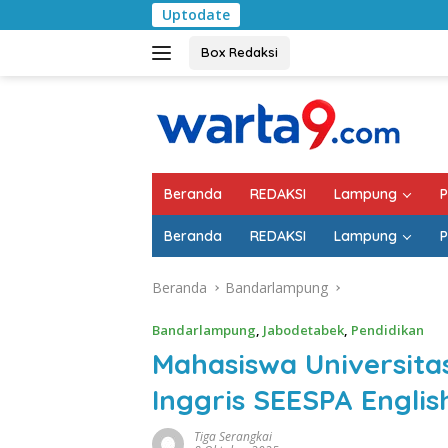
Langsung
Uptodate
Pemkab Lampung Se
ke
konten
Box Redaksi
Beranda
REDAKSI
Lampung
P
Beranda
REDAKSI
Lampung
P
Beranda
Bandarlampung
Bandarlampung
,
Jabodetabek
,
Pendidikan
Mahasiswa Universita
Inggris SEESPA Engli
Tiga Serangkai