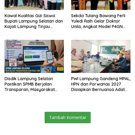
Kawal Kualitas Gizi Siswa:
Sekda Tulang Bawang Ferli
Bupati Lampung Selatan dan
Yuledi Raih Gelar Doktor
Kajati Lampung Tinjau
Unila, Angkat Model P4GN
Langsung Program Makan
Berbasis Kearifan Lokal
Bergizi Gratis di Natar
Disdik Lampung Selatan
PWI Lampung Gandeng MPAL,
Pastikan SPMB Berjalan
HPN dan Porwanas 2027
Transparan, Masyarakat
Disiapkan Bernuansa Adat
Diminta Waspadai Calo
Sai Bumi Ruwa Jurai
Tambah Komentar