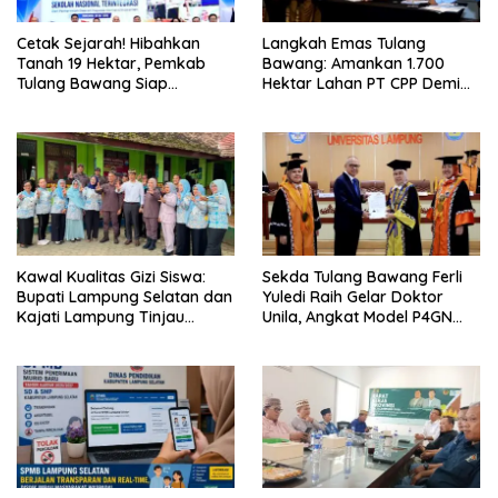
Cetak Sejarah! Hibahkan
Langkah Emas Tulang
Tanah 19 Hektar, Pemkab
Bawang: Amankan 1.700
Tulang Bawang Siap
Hektar Lahan PT CPP Demi
Hadirkan Sekolah Nasional
Kembangkan Kawasan
Terintegrasi Pertama di
Ekonomi Biru
Lampung
Kawal Kualitas Gizi Siswa:
Sekda Tulang Bawang Ferli
Bupati Lampung Selatan dan
Yuledi Raih Gelar Doktor
Kajati Lampung Tinjau
Unila, Angkat Model P4GN
Langsung Program Makan
Berbasis Kearifan Lokal
Bergizi Gratis di Natar