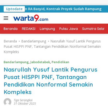
Langsung ke konten
alan RA Basyid, Kontrak Proyek Sudah Rampung
Uptodate
Bulan
Beranda
REDAKSI
Lampung
Pulau Jawa
Sumatra Selata
Beranda
Bandarlampung
Nasrullah Yusuf Lantik Pengurus
Pusat HISPPI PNF, Tantangan Pendidikan Nonformal Semakin
Kompleks
Bandarlampung
,
Jabodetabek
,
Pendidikan
Nasrullah Yusuf Lantik Pengurus
Pusat HISPPI PNF, Tantangan
Pendidikan Nonformal Semakin
Kompleks
Tiga Serangkai
31 Oktober 2025