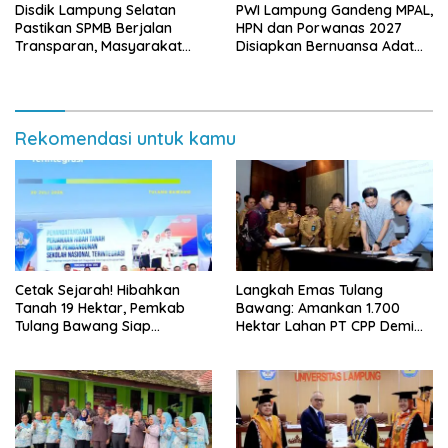
Disdik Lampung Selatan
PWI Lampung Gandeng MPAL,
Pastikan SPMB Berjalan
HPN dan Porwanas 2027
Transparan, Masyarakat
Disiapkan Bernuansa Adat
Diminta Waspadai Calo
Sai Bumi Ruwa Jurai
Rekomendasi untuk kamu
Cetak Sejarah! Hibahkan
Langkah Emas Tulang
Tanah 19 Hektar, Pemkab
Bawang: Amankan 1.700
Tulang Bawang Siap
Hektar Lahan PT CPP Demi
Hadirkan Sekolah Nasional
Kembangkan Kawasan
Terintegrasi Pertama di
Ekonomi Biru
Lampung