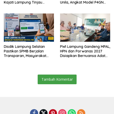
Kajati Lampung Tinjau
Unila, Angkat Model P4GN
Langsung Program Makan
Berbasis Kearifan Lokal
Bergizi Gratis di Natar
Disdik Lampung Selatan
PWI Lampung Gandeng MPAL,
Pastikan SPMB Berjalan
HPN dan Porwanas 2027
Transparan, Masyarakat
Disiapkan Bernuansa Adat
Diminta Waspadai Calo
Sai Bumi Ruwa Jurai
Tambah Komentar