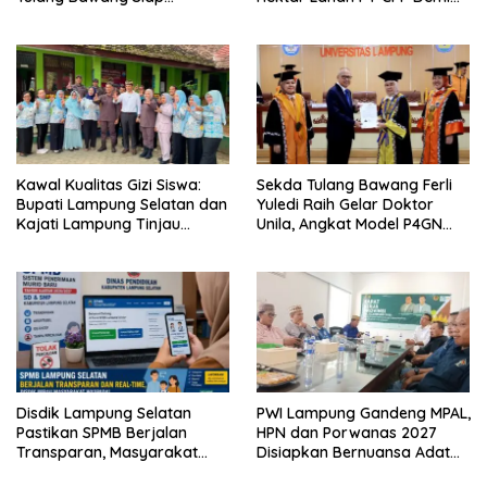
Hadirkan Sekolah Nasional
Kembangkan Kawasan
Terintegrasi Pertama di
Ekonomi Biru
Lampung
Kawal Kualitas Gizi Siswa:
Sekda Tulang Bawang Ferli
Bupati Lampung Selatan dan
Yuledi Raih Gelar Doktor
Kajati Lampung Tinjau
Unila, Angkat Model P4GN
Langsung Program Makan
Berbasis Kearifan Lokal
Bergizi Gratis di Natar
Disdik Lampung Selatan
PWI Lampung Gandeng MPAL,
Pastikan SPMB Berjalan
HPN dan Porwanas 2027
Transparan, Masyarakat
Disiapkan Bernuansa Adat
Diminta Waspadai Calo
Sai Bumi Ruwa Jurai