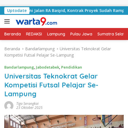
Langsung ke konten
angani Jalan RA Basyid, Kontrak Proyek Sudah Rampung
Uptodate
Beranda
REDAKSI
Lampung
Pulau Jawa
Sumatra Selata
Beranda
Bandarlampung
Universitas Teknokrat Gelar
Kompetisi Futsal Pelajar Se-Lampung
Bandarlampung
,
Jabodetabek
,
Pendidikan
Universitas Teknokrat Gelar
Kompetisi Futsal Pelajar Se-
Lampung
Tiga Serangkai
23 Oktober 2025