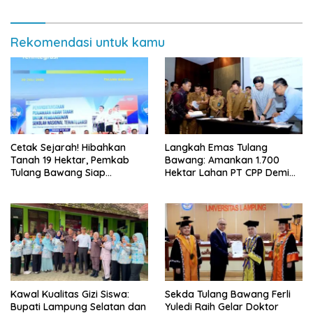
Rekomendasi untuk kamu
Cetak Sejarah! Hibahkan
Langkah Emas Tulang
Tanah 19 Hektar, Pemkab
Bawang: Amankan 1.700
Tulang Bawang Siap
Hektar Lahan PT CPP Demi
Hadirkan Sekolah Nasional
Kembangkan Kawasan
Terintegrasi Pertama di
Ekonomi Biru
Lampung
Kawal Kualitas Gizi Siswa:
Sekda Tulang Bawang Ferli
Bupati Lampung Selatan dan
Yuledi Raih Gelar Doktor