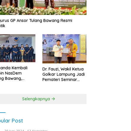
urus GP Ansor Tulang Bawang Resmi
tik
uanda Kembali
Dr. Fauzi, Wakil Ketua
pin NasDem
Golkar Lampung Jadi
ng Bawang,
Pemateri Seminar
etkan Kursi DPRD
Nasional FEB Unila,
anyak di Pemilu
Membangun Fondasi
9
Kuat Melalui 4 Pilar
Selengkapnya
Kebangsaan
ular Post