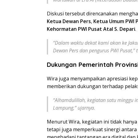
Diskusi tersebut direncanakan menghad
Ketua Dewan Pers
,
Ketua Umum PWI P
Kehormatan PWI Pusat Atal S. Depari
.
“Dalam waktu dekat kami akan ke Jak
Dewan Pers dan pengurus PWI Pusat,”
Dukungan Pemerintah Provin
Wira juga menyampaikan apresiasi ke
memberikan dukungan terhadap pelaks
“Alhamdulillah, kegiatan satu minggu i
Lampung,” ujarnya.
Menurut Wira, kegiatan ini tidak hany
tetapi juga memperkuat sinergi antara
menghadapi tantangan era digital dan 