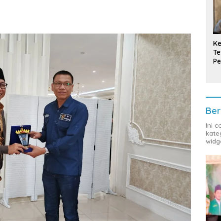
Ke
Te
Pe
T
Ber
Ini 
kate
widg