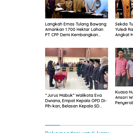
Langkah Emas Tulang Bawang:
Sekda Tu
Amankan 1.700 Hektar Lahan
Yuledi Ra
PT CPP Demi Kembangkan
Angkat M
Kawasan Ekonomi Biru
Kearifan
Kuasa Hu
“Jurus Mabuk” Walikota Eva
Ansori 
Dwiana, Empat Kepala OPD Di-
Penyerob
Plh-kan, Belasan Kepala SD
Lampun
dan SMP Rangkap Jabatan Plt