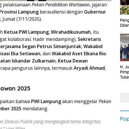
g pelaksanaan
Pekan Pendidikan Wartawan
, jajaran
Provinsi Lampung
beraudiensi dengan
Gubernur
g
, Jumat (7/11/2025).
Peng
Dilan
eh
Ketua PWI Lampung, Wirahadikusumah
, itu
at kolaborasi. Hadir mendampingi,
Sekretaris
Kerjasama Segan Petrus Simanjuntak
,
Wakabid
sasi Eka Setiawan
, dan
Wakabid Aset Elkana Rio
.
tan Iskandar Zulkarnain
,
Ketua Dewan
H. J
erapa pengurus lainnya, termasuk
Aryadi Ahmad
,
Pim
Tula
Targ
tawan 2025
Terb
202
mpaikan bahwa
PWI Lampung
akan menggelar
Pekan
mber 2025
mendatang.
Pop
gan
Diskusi Publik
yang mengangkat tema
Integritas
)
,” ujar Wira.