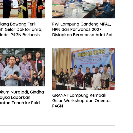
lang Bawang Ferli
PWI Lampung Gandeng MPAL,
ih Gelar Doktor Unila,
HPN dan Porwanas 2027
odel P4GN Berbasis
Disiapkan Bernuansa Adat Sai
 Lokal
Bumi Ruwa Jurai
kum Nurdjadi, Gindha
GRANAT Lampung Kembali
Wayka Laporkan
Gelar Workshop dan Orientasi
otan Tanah ke Polda
P4GN
g