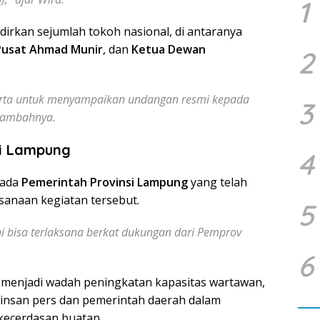
1
irkan sejumlah tokoh nasional, di antaranya
usat Ahmad Munir
, dan
Ketua Dewan
2
arta untuk menyampaikan undangan resmi kepada
3
 tambahnya.
si Lampung
4
pada
Pemerintah Provinsi Lampung
yang telah
anaan kegiatan tersebut.
5
ni bisa terlaksana berkat dukungan dari Pemprov
6
a menjadi wadah peningkatan kapasitas wartawan,
 insan pers dan pemerintah daerah dalam
kecerdasan buatan.