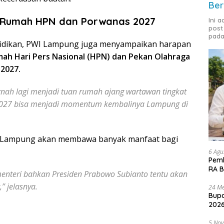
Ber
 Rumah HPN dan Porwanas 2027
Ini 
post
pada
didikan, PWI Lampung juga menyampaikan harapan
ah Hari Pers Nasional (HPN) dan Pekan Olahraga
2027.
nah lagi menjadi tuan rumah ajang wartawan tingkat
 2027 bisa menjadi momentum kembalinya Lampung di
 Lampung akan membawa banyak manfaat bagi
6 Agu
Pemk
RA B
menteri bahkan Presiden Prabowo Subianto tentu akan
” jelasnya.
24 Me
Bupa
2026
5 No