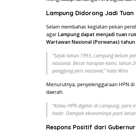
Lampung Didorong Jadi Tuan
Selain membahas kegiatan pekan pen
agar
Lampung dapat menjadi tuan rum
Wartawan Nasional (Porwanas) tahun 
“Sejak tahun 1993, Lampung belum per
nasional. Besar harapan kami, tahun
panggung pers nasional,” kata Wira.
Menurutnya, penyelenggaraan HPN di
daerah.
“Kalau HPN digelar di Lampung, para 
hadir. Dampak ekonominya pasti besar,
Respons Positif dari Gubernur