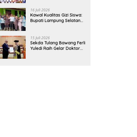
Hadirkan Sekolah Nasional
Terintegrasi Pertama di
16 Juli 2026
Lampung
Kawal Kualitas Gizi Siswa:
Bupati Lampung Selatan
dan Kajati Lampung Tinjau
Langsung Program Makan
Bergizi Gratis di Natar
15 Juli 2026
Sekda Tulang Bawang Ferli
Yuledi Raih Gelar Doktor
Unila, Angkat Model P4GN
Berbasis Kearifan Lokal