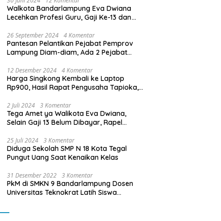
30 Juni 2024
12 Komentar
Walkota Bandarlampung Eva Dwiana
Lecehkan Profesi Guru, Gaji Ke-13 dan
THR Tidak Dibayarkan
26 September 2024
4 Komentar
Pantesan Pelantikan Pejabat Pemprov
Lampung Diam-diam, Ada 2 Pejabat
yang Dilantik Masih Golongan III/b
12 Desember 2024
4 Komentar
Harga Singkong Kembali ke Laptop
Rp900, Hasil Rapat Pengusaha Tapioka,
Petani Singkong dengan Pj. Gubernur
Lampung
2 Juli 2024
3 Komentar
Tega Amet ya Walikota Eva Dwiana,
Selain Gaji 13 Belum Dibayar, Rapel
Kenaikan Gaji 2 Bulan Juga Belum
Dibayar
25 Juli 2024
3 Komentar
Diduga Sekolah SMP N 18 Kota Tegal
Pungut Uang Saat Kenaikan Kelas
31 Desember 2022
3 Komentar
PkM di SMKN 9 Bandarlampung Dosen
Universitas Teknokrat Latih Siswa
Membuat Program Mobil RC Berbasis IoT