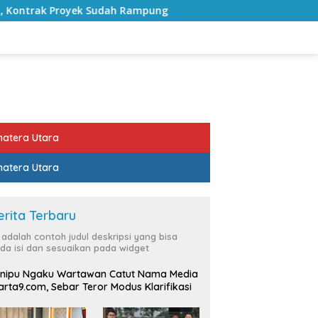
h Rampung
Bulan Kemerdekaan, Bupati Lampung Selatan
atera Utara
atera Utara
erita Terbaru
i adalah contoh judul deskripsi yang bisa
da isi dan sesuaikan pada widget
nipu Ngaku Wartawan Catut Nama Media
rta9.com, Sebar Teror Modus Klarifikasi