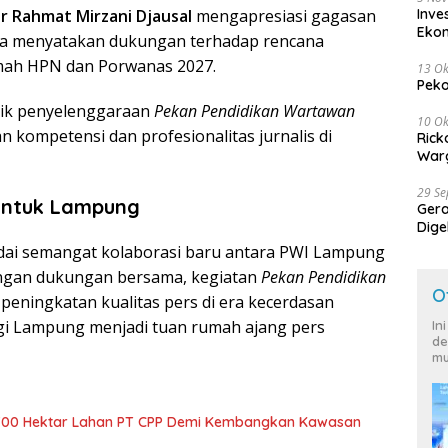
Inve
 Rahmat Mirzani Djausal
mengapresiasi gagasan
Eko
ga menyatakan dukungan terhadap rencana
mah HPN dan Porwanas 2027.
13 Ok
Peko
ik penyelenggaraan
Pekan Pendidikan Wartawan
10 Ok
 kompetensi dan profesionalitas jurnalis di
Rick
Warg
29 S
 untuk Lampung
Ger
Dige
Harg
ai semangat kolaborasi baru antara PWI Lampung
ngan dukungan bersama, kegiatan
Pekan Pendidikan
O
eningkatan kualitas pers di era kecerdasan
gi Lampung menjadi tuan rumah ajang pers
In
de
mu
700 Hektar Lahan PT CPP Demi Kembangkan Kawasan