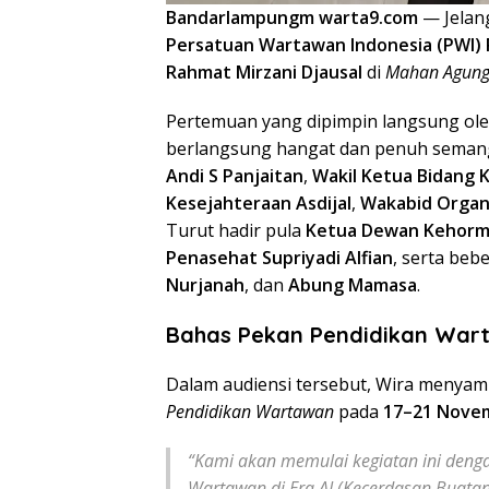
Bandarlampungm warta9.com
— Jelan
Persatuan Wartawan Indonesia (PWI) 
Rahmat Mirzani Djausal
di
Mahan Agun
Pertemuan yang dipimpin langsung ol
berlangsung hangat dan penuh semang
Andi S Panjaitan
,
Wakil Ketua Bidang 
Kesejahteraan Asdijal
,
Wakabid Organi
Turut hadir pula
Ketua Dewan Kehorma
Penasehat Supriyadi Alfian
, serta beb
Nurjanah
, dan
Abung Mamasa
.
Bahas Pekan Pendidikan War
Dalam audiensi tersebut, Wira menya
Pendidikan Wartawan
pada
17–21 Nove
“Kami akan memulai kegiatan ini den
Wartawan di Era AI (Kecerdasan Buatan