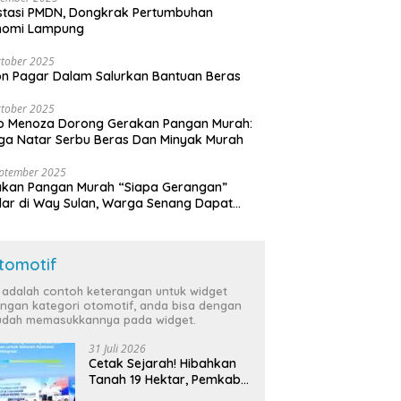
stasi PMDN, Dongkrak Pertumbuhan
nomi Lampung
tober 2025
n Pagar Dalam Salurkan Bantuan Beras
tober 2025
o Menoza Dorong Gerakan Pangan Murah:
a Natar Serbu Beras Dan Minyak Murah
eptember 2025
akan Pangan Murah “Siapa Gerangan”
lar di Way Sulan, Warga Senang Dapat
a Bersubsidi
tomotif
i adalah contoh keterangan untuk widget
ngan kategori otomotif, anda bisa dengan
dah memasukkannya pada widget.
31 Juli 2026
Cetak Sejarah! Hibahkan
Tanah 19 Hektar, Pemkab
Tulang Bawang Siap