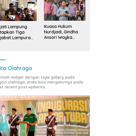
Kuasa Hukum
jati Lampung
Nurdjadi, Gindha
tapkan Tiga
Ansori Wayka
jabat Lampura
Laporkan
ersangka
Penyerobotan
Tanah ke Polda
Lampung
ita Olahraga
contoh widget dengan style gallery pada
gori olahraga, anda bisa mengaturnya pada
et recent post wpberita.