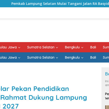
elatan Mulai Tangani Jalan RA Basyid, Kontrak Proyek Suda
ulau Jawa
Sumatra Selatan
Bengkulu
Bali
Sum
ulau Jawa
Sumatra Selatan
Bengkulu
Bali
Sum
B
In
an
lar Pekan Pendidikan
Pe
 Rahmat Dukung Lampung
Wa
 2027