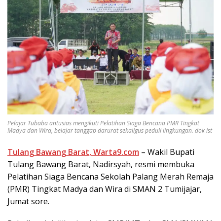
Pelajar Tubaba antusias mengikuti Pelatihan Siaga Bencana PMR Tingkat
Madya dan Wira, belajar tanggap darurat sekaligus peduli lingkungan. dok ist
Tulang Bawang Barat, Warta9.com
– Wakil Bupati
Tulang Bawang Barat, Nadirsyah, resmi membuka
Pelatihan Siaga Bencana Sekolah Palang Merah Remaja
(PMR) Tingkat Madya dan Wira di SMAN 2 Tumijajar,
Jumat sore.