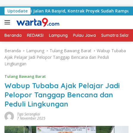
Langsung ke konten
angani Jalan RA Basyid, Kontrak Proyek Sudah Rampung
Uptodate
Beranda
REDAKSI
Lampung
Pulau Jawa
Sumatra Selata
Beranda
Lampung
Tulang Bawang Barat
Wabup Tubaba
Ajak Pelajar Jadi Pelopor Tanggap Bencana dan Peduli
Lingkungan
Tulang Bawang Barat
Wabup Tubaba Ajak Pelajar Jadi
Pelopor Tanggap Bencana dan
Peduli Lingkungan
Tiga Serangkai
7 November 2025