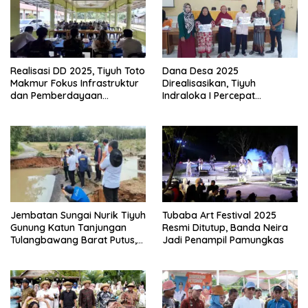
Realisasi DD 2025, Tiyuh Toto
Dana Desa 2025
Makmur Fokus Infrastruktur
Direalisasikan, Tiyuh
dan Pemberdayaan
Indraloka I Percepat
Masyarakat
Pembangunan dan
Pemberdayaan Masyarakat
Jembatan Sungai Nurik Tiyuh
Tubaba Art Festival 2025
Gunung Katun Tanjungan
Resmi Ditutup, Banda Neira
Tulangbawang Barat Putus,
Jadi Penampil Pamungkas
Kadis BMBK: Pemprov Siap
Bangun Jembatan
Sementara