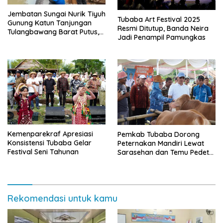
Jembatan Sungai Nurik Tiyuh
Tubaba Art Festival 2025
Gunung Katun Tanjungan
Resmi Ditutup, Banda Neira
Tulangbawang Barat Putus,
Jadi Penampil Pamungkas
Kadis BMBK: Pemprov Siap
Bangun Jembatan
Sementara
Kemenparekraf Apresiasi
Pemkab Tubaba Dorong
Konsistensi Tubaba Gelar
Peternakan Mandiri Lewat
Festival Seni Tahunan
Sarasehan dan Temu Pedet
2025
Rekomendasi untuk kamu