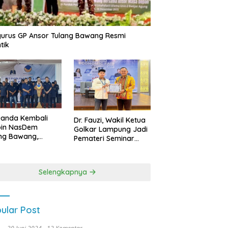
urus GP Ansor Tulang Bawang Resmi
tik
uanda Kembali
Dr. Fauzi, Wakil Ketua
pin NasDem
Golkar Lampung Jadi
ng Bawang,
Pemateri Seminar
etkan Kursi DPRD
Nasional FEB Unila,
anyak di Pemilu
Membangun Fondasi
9
Kuat Melalui 4 Pilar
Selengkapnya
Kebangsaan
ular Post