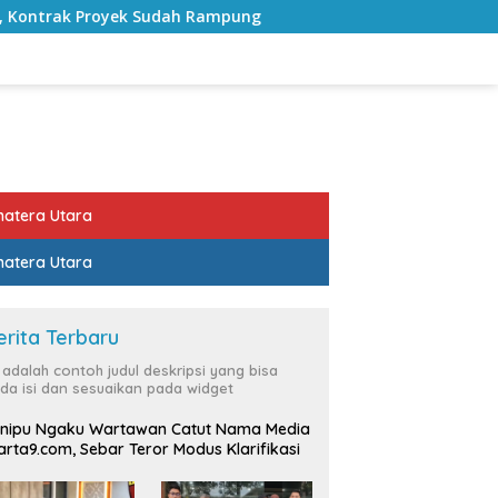
 Rampung
Bulan Kemerdekaan, Bupati Lampung Selatan 
atera Utara
atera Utara
erita Terbaru
i adalah contoh judul deskripsi yang bisa
da isi dan sesuaikan pada widget
nipu Ngaku Wartawan Catut Nama Media
rta9.com, Sebar Teror Modus Klarifikasi