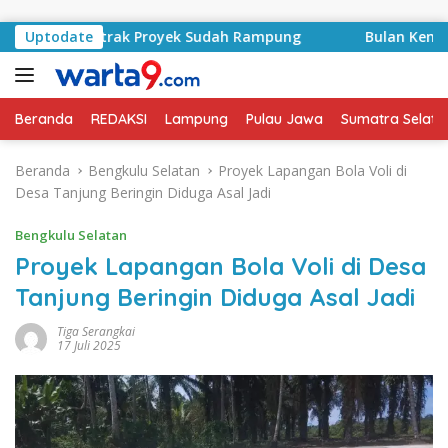
Langsung ke konten
yid, Kontrak Proyek Sudah Rampung
Uptodate
Bulan Kemerdekaan
Beranda
REDAKSI
Lampung
Pulau Jawa
Sumatra Selata
Beranda
Bengkulu Selatan
Proyek Lapangan Bola Voli di
Desa Tanjung Beringin Diduga Asal Jadi
Bengkulu Selatan
Proyek Lapangan Bola Voli di Desa
Tanjung Beringin Diduga Asal Jadi
Tiga Serangkai
17 Juli 2025