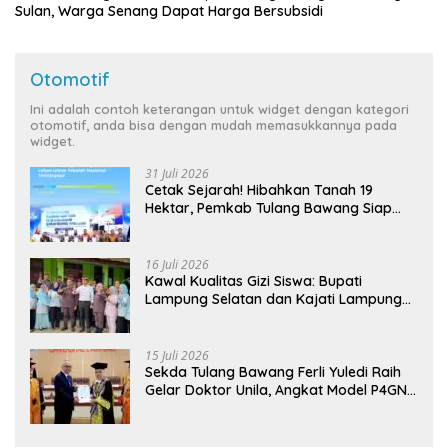
Sulan, Warga Senang Dapat Harga Bersubsidi
Otomotif
Ini adalah contoh keterangan untuk widget dengan kategori
otomotif, anda bisa dengan mudah memasukkannya pada
widget.
31 Juli 2026
Cetak Sejarah! Hibahkan Tanah 19
Hektar, Pemkab Tulang Bawang Siap
Hadirkan Sekolah Nasional Terintegrasi
Pertama di Lampung
16 Juli 2026
Kawal Kualitas Gizi Siswa: Bupati
Lampung Selatan dan Kajati Lampung
Tinjau Langsung Program Makan Bergizi
Gratis di Natar
15 Juli 2026
Sekda Tulang Bawang Ferli Yuledi Raih
Gelar Doktor Unila, Angkat Model P4GN
Berbasis Kearifan Lokal