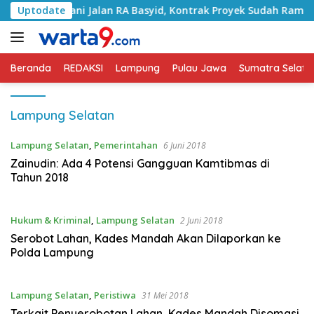
Langsung
 Tangani Jalan RA Basyid, Kontrak Proyek Sudah Rampung
Uptodate
ke
konten
Beranda
REDAKSI
Lampung
Pulau Jawa
Sumatra Selata
Lampung Selatan
Lampung Selatan
,
Pemerintahan
6 Juni 2018
Zainudin: Ada 4 Potensi Gangguan Kamtibmas di
Tahun 2018
Hukum & Kriminal
,
Lampung Selatan
2 Juni 2018
Serobot Lahan, Kades Mandah Akan Dilaporkan ke
Polda Lampung
Lampung Selatan
,
Peristiwa
31 Mei 2018
Terkait Penyerobotan Lahan, Kades Mandah Disomasi