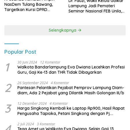
Dr. Fauzi, Wakil Ketua Golkar
NasDem Tulang Bawang,
Lampung Jadi Pemateri
Targetkan Kursi DPRD
Seminar Nasional FEB Unila,
Terbanyak di Pemilu 2029
Membangun Fondasi Kuat
Melalui 4 Pilar Kebangsaan
Selengkapnya
Popular Post
1
30 Juni 2024
12 Komentar
Walkota Bandarlampung Eva Dwiana Lecehkan Profesi
Guru, Gaji Ke-13 dan THR Tidak Dibayarkan
2
26 September 2024
4 Komentar
Pantesan Pelantikan Pejabat Pemprov Lampung Diam-
diam, Ada 2 Pejabat yang Dilantik Masih Golongan III/b
3
12 Desember 2024
4 Komentar
Harga Singkong Kembali ke Laptop Rp900, Hasil Rapat
Pengusaha Tapioka, Petani Singkong dengan Pj.
Gubernur Lampung
4
2 Juli 2024
3 Komentar
Tega Amet ya Walikota Eva Dwiana, Selain Gaji 13