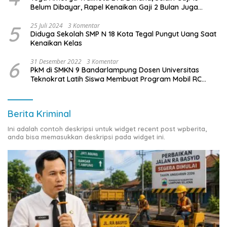
Belum Dibayar, Rapel Kenaikan Gaji 2 Bulan Juga
Belum Dibayar
5
25 Juli 2024
3 Komentar
Diduga Sekolah SMP N 18 Kota Tegal Pungut Uang Saat
Kenaikan Kelas
6
31 Desember 2022
3 Komentar
PkM di SMKN 9 Bandarlampung Dosen Universitas
Teknokrat Latih Siswa Membuat Program Mobil RC
Berbasis IoT
Berita Kriminal
Ini adalah contoh deskripsi untuk widget recent post wpberita,
anda bisa memasukkan deskripsi pada widget ini.