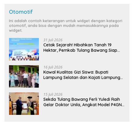
Otomotif
Ini adalah contoh keterangan untuk widget dengan kategori
otomotif, anda bisa dengan mudah memasukkannya pada
widget.
31 Juli 2026
Cetak Sejarah! Hibahkan Tanah 19
Hektar, Pemkab Tulang Bawang Siap
Hadirkan Sekolah Nasional Terintegrasi
Pertama di Lampung
16 Juli 2026
Kawal Kualitas Gizi Siswa: Bupati
Lampung Selatan dan Kajati Lampung
Tinjau Langsung Program Makan Bergizi
Gratis di Natar
15 Juli 2026
Sekda Tulang Bawang Ferli Yuledi Raih
Gelar Doktor Unila, Angkat Model P4GN
Berbasis Kearifan Lokal