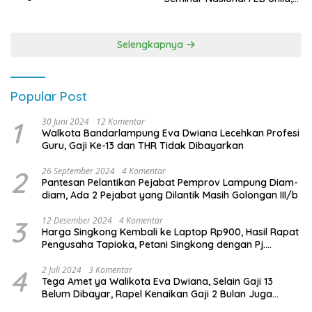
Terbanyak di Pemilu 2029
Membangun Fondasi Kuat
Melalui 4 Pilar Kebangsaan
Selengkapnya
Popular Post
1
30 Juni 2024
12 Komentar
Walkota Bandarlampung Eva Dwiana Lecehkan Profesi
Guru, Gaji Ke-13 dan THR Tidak Dibayarkan
2
26 September 2024
4 Komentar
Pantesan Pelantikan Pejabat Pemprov Lampung Diam-
diam, Ada 2 Pejabat yang Dilantik Masih Golongan III/b
3
12 Desember 2024
4 Komentar
Harga Singkong Kembali ke Laptop Rp900, Hasil Rapat
Pengusaha Tapioka, Petani Singkong dengan Pj.
Gubernur Lampung
4
2 Juli 2024
3 Komentar
Tega Amet ya Walikota Eva Dwiana, Selain Gaji 13
Belum Dibayar, Rapel Kenaikan Gaji 2 Bulan Juga
Belum Dibayar