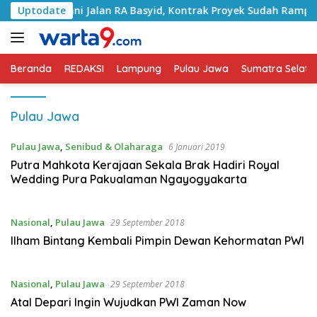
Langsung
Tangani Jalan RA Basyid, Kontrak Proyek Sudah Rampung
Uptodate
ke
konten
Beranda
REDAKSI
Lampung
Pulau Jawa
Sumatra Selata
Pulau Jawa
Pulau Jawa
,
Senibud & Olaharaga
6 Januari 2019
Putra Mahkota Kerajaan Sekala Brak Hadiri Royal
Wedding Pura Pakualaman Ngayogyakarta
Nasional
,
Pulau Jawa
29 September 2018
Ilham Bintang Kembali Pimpin Dewan Kehormatan PWI
Nasional
,
Pulau Jawa
29 September 2018
Atal Depari Ingin Wujudkan PWI Zaman Now