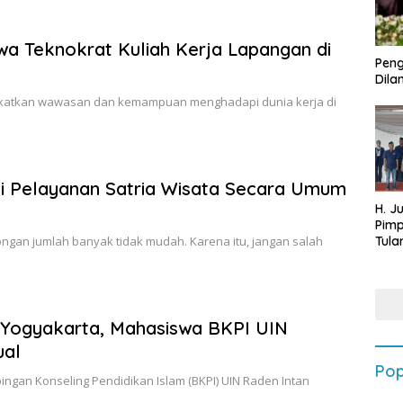
a Teknokrat Kuliah Kerja Lapangan di
Peng
Dilan
gkatkan wawasan dan kemampuan menghadapi dunia kerja di
lai Pelayanan Satria Wisata Secara Umum
H. J
Pim
Tula
gan jumlah banyak tidak mudah. Karena itu, jangan salah
Targ
Terb
202
r Yogyakarta, Mahasiswa BKPI UIN
ual
Pop
ngan Konseling Pendidikan Islam (BKPI) UIN Raden Intan