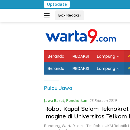
Langsung
Uptodate
ke
konten
Box Redaksi
Beranda
REDAKSI
Lampung
P
Beranda
REDAKSI
Lampung
P
Pulau Jawa
Jawa Barat
,
Pendidikan
23 Februari 2019
Robot Kapal Selam Teknokrat
Imagine di Universitas Telkom
Bandung, Warta9.com – Tim Robot UKM Robotik U