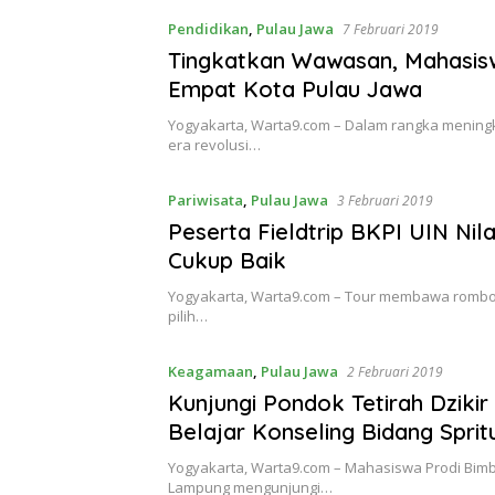
Pendidikan
,
Pulau Jawa
7 Februari 2019
Tingkatkan Wawasan, Mahasisw
Empat Kota Pulau Jawa
Yogyakarta, Warta9.com – Dalam rangka menin
era revolusi…
Pariwisata
,
Pulau Jawa
3 Februari 2019
Peserta Fieldtrip BKPI UIN Ni
Cukup Baik
Yogyakarta, Warta9.com – Tour membawa rombon
pilih…
Keagamaan
,
Pulau Jawa
2 Februari 2019
Kunjungi Pondok Tetirah Dziki
Belajar Konseling Bidang Sprit
Yogyakarta, Warta9.com – Mahasiswa Prodi Bimbi
Lampung mengunjungi…