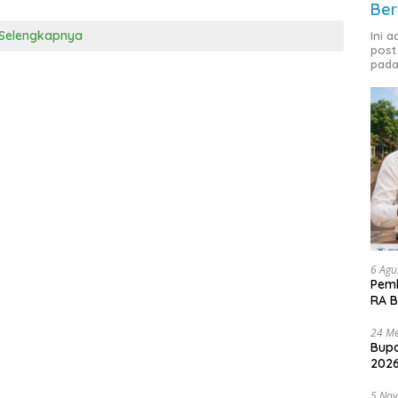
Ber
Selengkapnya
Ini 
post
pada
6 Agu
Pemk
RA B
24 Me
Bupa
2026
5 No