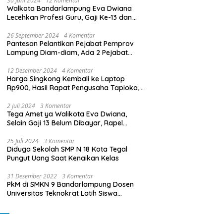
30 Juni 2024
12 Komentar
Walkota Bandarlampung Eva Dwiana
Lecehkan Profesi Guru, Gaji Ke-13 dan
THR Tidak Dibayarkan
26 September 2024
4 Komentar
Pantesan Pelantikan Pejabat Pemprov
Lampung Diam-diam, Ada 2 Pejabat
yang Dilantik Masih Golongan III/b
12 Desember 2024
4 Komentar
Harga Singkong Kembali ke Laptop
Rp900, Hasil Rapat Pengusaha Tapioka,
Petani Singkong dengan Pj. Gubernur
Lampung
2 Juli 2024
3 Komentar
Tega Amet ya Walikota Eva Dwiana,
Selain Gaji 13 Belum Dibayar, Rapel
Kenaikan Gaji 2 Bulan Juga Belum
Dibayar
25 Juli 2024
3 Komentar
Diduga Sekolah SMP N 18 Kota Tegal
Pungut Uang Saat Kenaikan Kelas
31 Desember 2022
3 Komentar
PkM di SMKN 9 Bandarlampung Dosen
Universitas Teknokrat Latih Siswa
Membuat Program Mobil RC Berbasis IoT