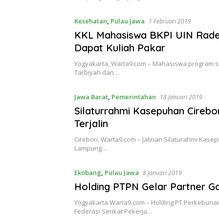
Kesehatan
,
Pulau Jawa
1 Februari 2019
KKL Mahasiswa BKPI UIN Raden
Dapat Kuliah Pakar
Yogyakarta, Warta9.com – Mahasiswa program stu
Tarbiyah dan…
Jawa Barat
,
Pemerintahan
18 Januari 2019
Silaturrahmi Kasepuhan Cireb
Terjalin
Cirebon, Warta9.com – Jalinan Silaturahmi Kase
Lampung…
Ekobang
,
Pulau Jawa
8 Januari 2019
Holding PTPN Gelar Partner 
Yogyakarta Warta9.com – Holding PT Perkebuna
Federasi Serikat Pekerja…