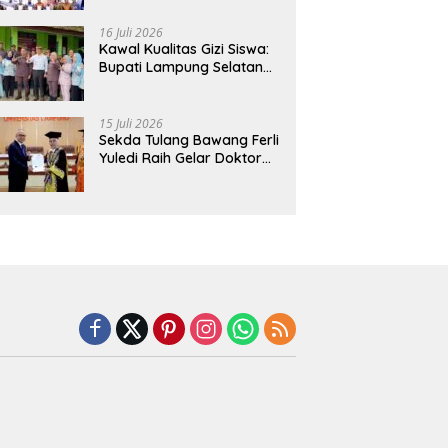
Hadirkan Sekolah Nasional
Terintegrasi Pertama di
16 Juli 2026
Lampung
Kawal Kualitas Gizi Siswa:
Bupati Lampung Selatan
dan Kajati Lampung Tinjau
Langsung Program Makan
Bergizi Gratis di Natar
15 Juli 2026
Sekda Tulang Bawang Ferli
Yuledi Raih Gelar Doktor
Unila, Angkat Model P4GN
Berbasis Kearifan Lokal