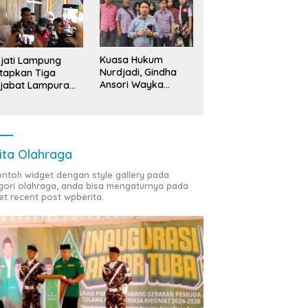
Kuasa Hukum
jati Lampung
Nurdjadi, Gindha
tapkan Tiga
Ansori Wayka
jabat Lampura
Laporkan
ersangka
Penyerobotan
Tanah ke Polda
Lampung
ita Olahraga
contoh widget dengan style gallery pada
gori olahraga, anda bisa mengaturnya pada
et recent post wpberita.