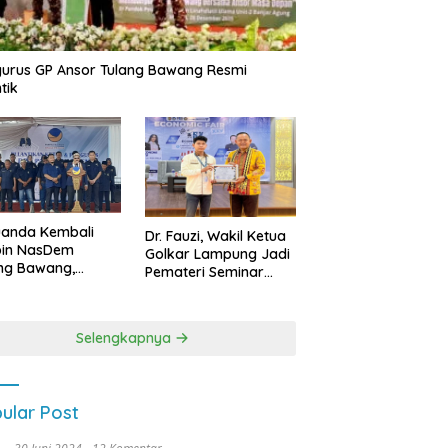
urus GP Ansor Tulang Bawang Resmi
tik
uanda Kembali
Dr. Fauzi, Wakil Ketua
pin NasDem
Golkar Lampung Jadi
ng Bawang,
Pemateri Seminar
etkan Kursi DPRD
Nasional FEB Unila,
anyak di Pemilu
Membangun Fondasi
9
Kuat Melalui 4 Pilar
Selengkapnya
Kebangsaan
ular Post