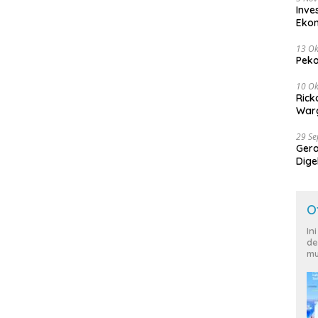
Inve
Eko
13 Ok
Peko
10 Ok
Rick
Warg
29 S
Ger
Dige
Harg
O
In
de
mu