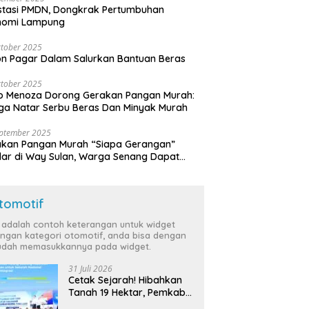
stasi PMDN, Dongkrak Pertumbuhan
nomi Lampung
tober 2025
n Pagar Dalam Salurkan Bantuan Beras
tober 2025
o Menoza Dorong Gerakan Pangan Murah:
a Natar Serbu Beras Dan Minyak Murah
eptember 2025
akan Pangan Murah “Siapa Gerangan”
lar di Way Sulan, Warga Senang Dapat
a Bersubsidi
tomotif
i adalah contoh keterangan untuk widget
ngan kategori otomotif, anda bisa dengan
dah memasukkannya pada widget.
31 Juli 2026
Cetak Sejarah! Hibahkan
Tanah 19 Hektar, Pemkab
Tulang Bawang Siap