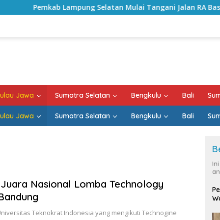
Pemkab Lampung Selatan Mulai Tangani Jalan RA Basyid, Kon
ulau Jawa
Sumatra Selatan
Bengkulu
Bali
Sum
ulau Jawa
Sumatra Selatan
Bengkulu
Bali
Sum
B
In
an
 Juara Nasional Lomba Technology
Pe
 Bandung
Wa
niversitas Teknokrat Indonesia yang mengikuti Technogine