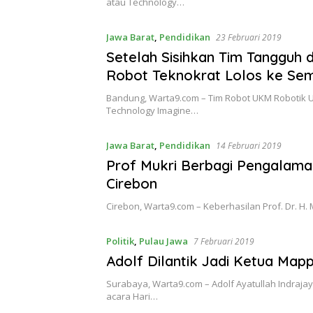
atau Technology…
Jawa Barat
,
Pendidikan
23 Februari 2019
Setelah Sisihkan Tim Tangguh d
Robot Teknokrat Lolos ke Semi
Bandung, Warta9.com – Tim Robot UKM Robotik U
Technology Imagine…
Jawa Barat
,
Pendidikan
14 Februari 2019
Prof Mukri Berbagi Pengalaman
Cirebon
Cirebon, Warta9.com – Keberhasilan Prof. Dr. H
Politik
,
Pulau Jawa
7 Februari 2019
Adolf Dilantik Jadi Ketua Map
Surabaya, Warta9.com – Adolf Ayatullah Indraja
acara Hari…