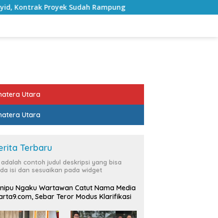
trak Proyek Sudah Rampung
Bulan Kemerdekaan, Bupati
atera Utara
atera Utara
erita Terbaru
i adalah contoh judul deskripsi yang bisa
da isi dan sesuaikan pada widget
nipu Ngaku Wartawan Catut Nama Media
rta9.com, Sebar Teror Modus Klarifikasi