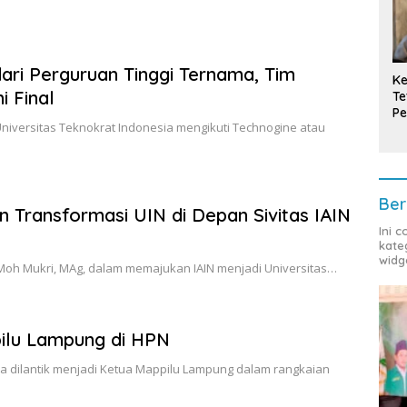
ari Perguruan Tinggi Ternama, Tim
Ke
 Final
Te
Pe
niversitas Teknokrat Indonesia mengikuti Technogine atau
T
Ber
 Transformasi UIN di Depan Sivitas IAIN
Ini 
kate
widg
. Moh Mukri, MAg, dalam memajukan IAIN menjadi Universitas…
pilu Lampung di HPN
ya dilantik menjadi Ketua Mappilu Lampung dalam rangkaian