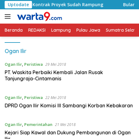
Langsung
Basyid, Kontrak Proyek Sudah Rampung
Uptodate
Bulan Kemerde
ke
konten
Beranda
REDAKSI
Lampung
Pulau Jawa
Sumatra Selata
Ogan Ilir
Ogan Ilir
,
Peristiwa
29 Mei 2018
PT. Waskita Perbaiki Kembali Jalan Rusak
Tanjungraja-Cintamanis
Ogan Ilir
,
Peristiwa
22 Mei 2018
DPRD Ogan Ilir Komisi III Sambangi Korban Kebakaran
Ogan Ilir
,
Pemerintahan
21 Mei 2018
Kejari Siap Kawal dan Dukung Pembangunan di Ogan
Ilir