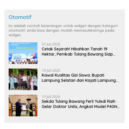
Otomotif
Ini adalah contoh keterangan untuk widget dengan kategori
otomotif, anda bisa dengan mudah memasukkannya pada
widget.
31 Juli 2026
Cetak Sejarah! Hibahkan Tanah 19
Hektar, Pemkab Tulang Bawang Siap
Hadirkan Sekolah Nasional Terintegrasi
Pertama di Lampung
16 Juli 2026
Kawal Kualitas Gizi Siswa: Bupati
Lampung Selatan dan Kajati Lampung
Tinjau Langsung Program Makan Bergizi
Gratis di Natar
15 Juli 2026
Sekda Tulang Bawang Ferli Yuledi Raih
Gelar Doktor Unila, Angkat Model P4GN
Berbasis Kearifan Lokal