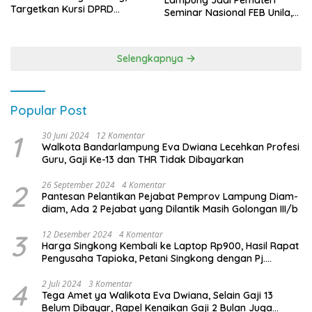
Lampung Jadi Pemateri
Targetkan Kursi DPRD
Seminar Nasional FEB Unila,
Terbanyak di Pemilu 2029
Membangun Fondasi Kuat
Melalui 4 Pilar Kebangsaan
Selengkapnya
Popular Post
1
30 Juni 2024
12 Komentar
Walkota Bandarlampung Eva Dwiana Lecehkan Profesi
Guru, Gaji Ke-13 dan THR Tidak Dibayarkan
2
26 September 2024
4 Komentar
Pantesan Pelantikan Pejabat Pemprov Lampung Diam-
diam, Ada 2 Pejabat yang Dilantik Masih Golongan III/b
3
12 Desember 2024
4 Komentar
Harga Singkong Kembali ke Laptop Rp900, Hasil Rapat
Pengusaha Tapioka, Petani Singkong dengan Pj.
Gubernur Lampung
4
2 Juli 2024
3 Komentar
Tega Amet ya Walikota Eva Dwiana, Selain Gaji 13
Belum Dibayar, Rapel Kenaikan Gaji 2 Bulan Juga