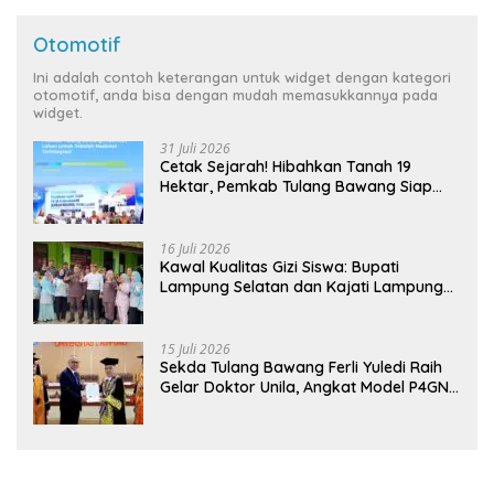
Otomotif
Ini adalah contoh keterangan untuk widget dengan kategori
otomotif, anda bisa dengan mudah memasukkannya pada
widget.
31 Juli 2026
Cetak Sejarah! Hibahkan Tanah 19
Hektar, Pemkab Tulang Bawang Siap
Hadirkan Sekolah Nasional Terintegrasi
Pertama di Lampung
16 Juli 2026
Kawal Kualitas Gizi Siswa: Bupati
Lampung Selatan dan Kajati Lampung
Tinjau Langsung Program Makan Bergizi
Gratis di Natar
15 Juli 2026
Sekda Tulang Bawang Ferli Yuledi Raih
Gelar Doktor Unila, Angkat Model P4GN
Berbasis Kearifan Lokal