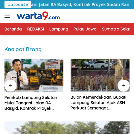
Langsung
 Tangani Jalan RA Basyid, Kontrak Proyek Sudah Rampung
Uptodate
ke
konten
Beranda
REDAKSI
Lampung
Pulau Jawa
Sumatra Selata
Knalpot Brong
Bulan Kemerdekaan, Bupati
Sekda Lampung Selatan
Lampung Selatan Ajak ASN
Minta Perangkat Daerah
Perkuat Semangat
Perkuat Keterbukaan
Pengabdian dan Tingkatkan
Informasi Publik
Pelayanan Publik