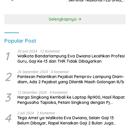
Seminar Nasional FEB Unila,
Terbanyak di Pemilu 2029
Membangun Fondasi Kuat
Melalui 4 Pilar Kebangsaan
Selengkapnya
Popular Post
1
30 Juni 2024
12 Komentar
Walkota Bandarlampung Eva Dwiana Lecehkan Profesi
Guru, Gaji Ke-13 dan THR Tidak Dibayarkan
2
26 September 2024
4 Komentar
Pantesan Pelantikan Pejabat Pemprov Lampung Diam-
diam, Ada 2 Pejabat yang Dilantik Masih Golongan III/b
3
12 Desember 2024
4 Komentar
Harga Singkong Kembali ke Laptop Rp900, Hasil Rapat
Pengusaha Tapioka, Petani Singkong dengan Pj.
Gubernur Lampung
4
2 Juli 2024
3 Komentar
Tega Amet ya Walikota Eva Dwiana, Selain Gaji 13
Belum Dibayar, Rapel Kenaikan Gaji 2 Bulan Juga
Belum Dibayar