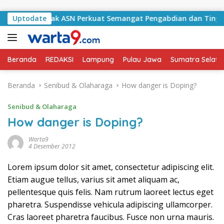
Langsung ke konten
atan Ajak ASN Perkuat Semangat Pengabdian dan Tingkatkan P
Uptodate
Beranda
REDAKSI
Lampung
Pulau Jawa
Sumatra Selata
Beranda
Senibud & Olaharaga
How danger is Doping?
Senibud & Olaharaga
How danger is Doping?
Warta9
4 Desember 2012
Lorem ipsum dolor sit amet, consectetur adipiscing elit.
Etiam augue tellus, varius sit amet aliquam ac,
pellentesque quis felis. Nam rutrum laoreet lectus eget
pharetra. Suspendisse vehicula adipiscing ullamcorper.
Cras laoreet pharetra faucibus. Fusce non urna mauris.