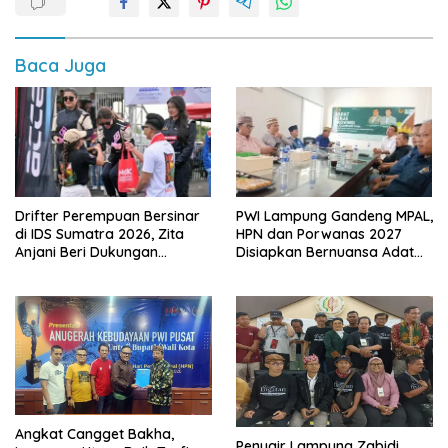
Baca Juga
Drifter Perempuan Bersinar
PWI Lampung Gandeng MPAL,
di IDS Sumatra 2026, Zita
HPN dan Porwanas 2027
Anjani Beri Dukungan
Disiapkan Bernuansa Adat
Langsung
Sai Bumi Ruwa Jurai
Angkat Cangget Bakha,
Penyair Lampung Zabidi