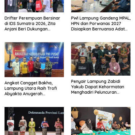
Drifter Perempuan Bersinar
PWI Lampung Gandeng MPAL,
di IDS Sumatra 2026, Zita
HPN dan Porwanas 2027
Anjani Beri Dukungan
Disiapkan Bernuansa Adat
Langsung
Sai Bumi Ruwa Jurai
Penyair Lampung Zabidi
Angkat Cangget Bakha,
Yakub Dapat Kehormatan
Lampung Utara Raih Trofi
Menghadiri Peluncuran
Abyakta Anugerah
Semesta Ingatan
Kebudayaan PWI 2026