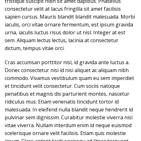
tristique suscipit nibh sit amet dapibus. Phasellus
consectetur velit at lacus fringilla sit amet facilisis
sapien cursus. Mauris blandit blandit malesuada. Morbi
iaculis, orci vitae ornare fermentum, est ipsum gravida
urna, iaculis luctus risus dolor ut nisl. Integer at est
sem. Aliquam lectus lectus, lacinia at consectetur
dictum, tempus vitae orci.
Cras accumsan porttitor nisl, id gravida ante luctus a.
Donec consectetur nisi id nisi aliquet ac aliquam nibh
commodo. Vivamus vestibulum quam eu sem imperdiet
et tincidunt velit consectetur. Cum sociis natoque
penatibus et magnis dis parturient montes, nascetur
ridiculus mus. Etiam venenatis tincidunt tortor id
malesuada. In eleifend nulla blandit neque hendrerit id
pulvinar sem dignissim. Curabitur molestie viverra nisl
vitae viverra. Nullam interdum enim id neque euismod
scelerisque ornare velit facilisis. Etiam quis molestie