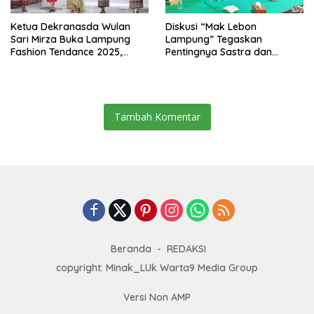
Ketua Dekranasda Wulan
Diskusi “Mak Lebon
Sari Mirza Buka Lampung
Lampung” Tegaskan
Fashion Tendance 2025,
Pentingnya Sastra dan
Desainer Sejumlah Negara
Warna Lokal di Way Kanan
Ambil Bagian
Tambah Komentar
Beranda
REDAKSI
copyright: Minak_LUk Warta9 Media Group
Versi Non AMP