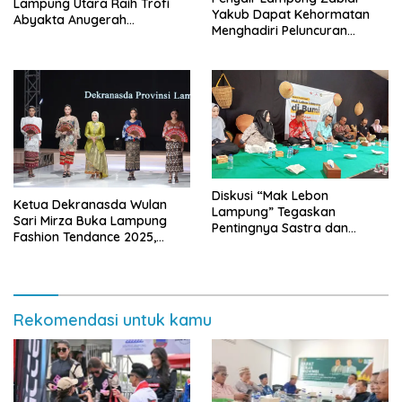
Lampung Utara Raih Trofi
Yakub Dapat Kehormatan
Abyakta Anugerah
Menghadiri Peluncuran
Kebudayaan PWI 2026
Semesta Ingatan
Diskusi “Mak Lebon
Ketua Dekranasda Wulan
Lampung” Tegaskan
Sari Mirza Buka Lampung
Pentingnya Sastra dan
Fashion Tendance 2025,
Warna Lokal di Way Kanan
Desainer Sejumlah Negara
Ambil Bagian
Rekomendasi untuk kamu