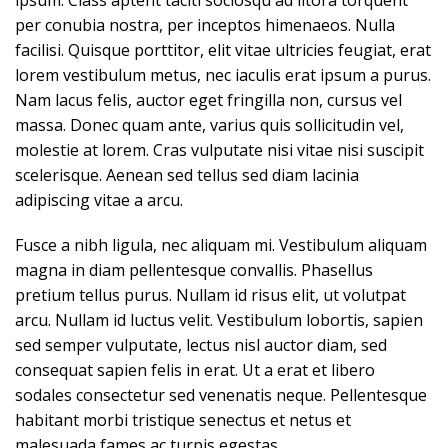
ipsum. Class aptent taciti sociosqu ad litora torquent
per conubia nostra, per inceptos himenaeos. Nulla
facilisi. Quisque porttitor, elit vitae ultricies feugiat, erat
lorem vestibulum metus, nec iaculis erat ipsum a purus.
Nam lacus felis, auctor eget fringilla non, cursus vel
massa. Donec quam ante, varius quis sollicitudin vel,
molestie at lorem. Cras vulputate nisi vitae nisi suscipit
scelerisque. Aenean sed tellus sed diam lacinia
adipiscing vitae a arcu.
Fusce a nibh ligula, nec aliquam mi. Vestibulum aliquam
magna in diam pellentesque convallis. Phasellus
pretium tellus purus. Nullam id risus elit, ut volutpat
arcu. Nullam id luctus velit. Vestibulum lobortis, sapien
sed semper vulputate, lectus nisl auctor diam, sed
consequat sapien felis in erat. Ut a erat et libero
sodales consectetur sed venenatis neque. Pellentesque
habitant morbi tristique senectus et netus et
malesuada fames ac turpis egestas.